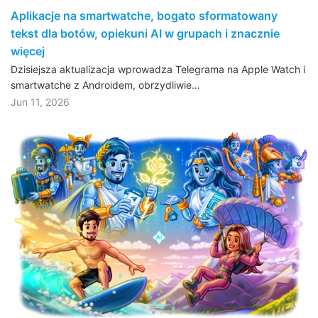
Aplikacje na smartwatche, bogato sformatowany
tekst dla botów, opiekuni AI w grupach i znacznie
więcej
Dzisiejsza aktualizacja wprowadza Telegrama na Apple Watch i
smartwatche z Androidem, obrzydliwie…
Jun 11, 2026