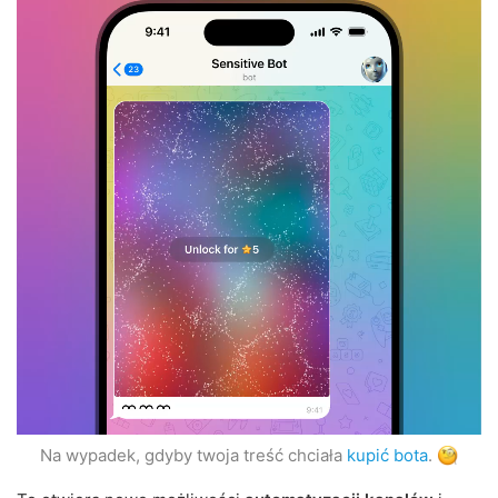
Na wypadek, gdyby twoja treść chciała
kupić bota
.