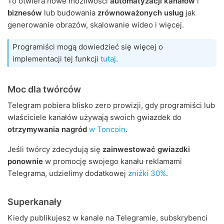
To otwiera nowe możliwości
automatyzacji kanałów
i
biznesów
lub budowania
zrównoważonych usług
jak
generowanie obrazów, skalowanie wideo i więcej.
Programiści mogą dowiedzieć się więcej o
implementacji tej funkcji
tutaj
.
Moc dla twórców
Telegram pobiera blisko zero prowizji, gdy programiści lub
właściciele kanałów używają swoich gwiazdek do
otrzymywania nagród
w Toncoin
.
Jeśli twórcy zdecydują się
zainwestować gwiazdki
ponownie
w promocję swojego kanału reklamami
Telegrama, udzielimy dodatkowej
zniżki 30%
.
Superkanały
Kiedy publikujesz w kanale na Telegramie, subskrybenci