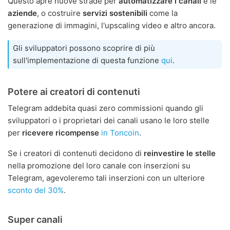
Questo apre nuove strade per
automatizzare i canali
e le
aziende
, o costruire
servizi sostenibili
come la
generazione di immagini, l'upscaling video e altro ancora.
Gli sviluppatori possono scoprire di più
sull'implementazione di questa funzione
qui
.
Potere ai creatori di contenuti
Telegram addebita quasi zero commissioni quando gli
sviluppatori o i proprietari dei canali usano le loro stelle
per
ricevere ricompense
in Toncoin
.
Se i creatori di contenuti decidono di
reinvestire le stelle
nella promozione del loro canale con inserzioni su
Telegram, agevoleremo tali inserzioni con un ulteriore
sconto del 30%
.
Super canali