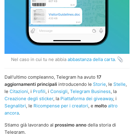
Nel caso in cui tu ne abbia
abbastanza della carta
.
Dall'ultimo compleanno, Telegram ha avuto
17
aggiornamenti principali
introducendo le
Storie
, le
Stelle
,
le
Citazioni
, i
Profili
, i
Consigli
,
Telegram Business
, la
Creazione degli sticker
, la
Piattaforma dei giveaway
, i
Segnalibri
, le
Ricompense per i creatori
, e
molto
altro
ancora
.
Stiamo già lavorando al
prossimo anno
della storia di
Telegram.