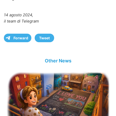
14 agosto 2024,
il team di Telegram
Forward
Tweet
Other News