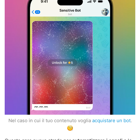
Nel caso in cui il tuo contenuto voglia
acquistare un bot
.