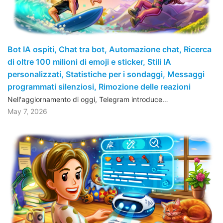
Bot IA ospiti, Chat tra bot, Automazione chat, Ricerca
di oltre 100 milioni di emoji e sticker, Stili IA
personalizzati, Statistiche per i sondaggi, Messaggi
programmati silenziosi, Rimozione delle reazioni
Nell'aggiornamento di oggi, Telegram introduce…
May 7, 2026