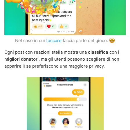
Nel caso in cui
toccare
faccia parte del gioco.
Ogni post con reazioni stella mostra una
classifica
con i
migliori donatori
, ma gli utenti possono scegliere di non
apparire lì se preferiscono una maggiore privacy.