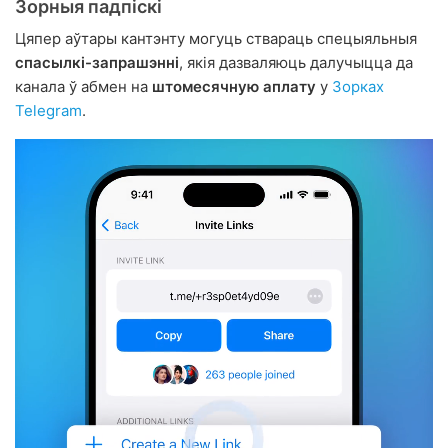
Зорныя падпіскі
Цяпер аўтары кантэнту могуць ствараць спецыяльныя
спасылкі-запрашэнні
, якія дазваляюць далучыцца да
канала ў абмен на
штомесячную аплату
у
Зорках
Telegram
.