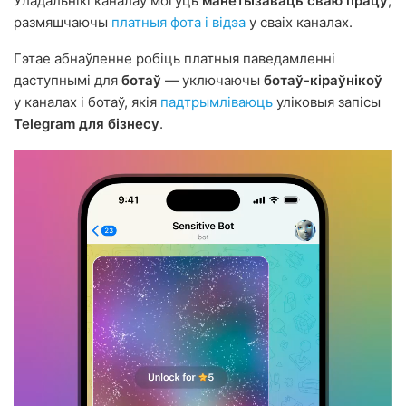
Уладальнікі каналаў могуць
манетызаваць сваю працу
,
размяшчаючы
платныя фота і відэа
у сваіх каналах.
Гэтае абнаўленне робіць платныя паведамленні
даступнымі для
ботаў
— уключаючы
ботаў-кіраўнікоў
у каналах і ботаў, якія
падтрымліваюць
уліковыя запісы
Telegram для бізнесу
.