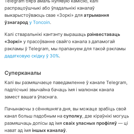
Telegram бярэ амаль нулявую камісію, калі
распрацоўшчыкі або ўладальнікі каналаў
выкарыстоўваюць свае «Зоркі» для
атрымання
ўзнагарод
у Toncoin
.
Калі стваральнікі кантэнту вырашаць
рэінвеставаць
«Зоркі»
у прасоўванне свайго канала з дапамогай
рэкламы ў Telegram, мы прапануем для такой рэкламы
дадатковую скідку ў 30%
.
Суперканалы
Калі вы размяшчаеце паведамленне ў канале Telegram,
падпісчыкі звычайна бачаць імя і малюнак канала
замест вашага ўласнага.
Пачынаючы з сённяшняга дня, вы можаце зрабіць свой
канал больш падобным на
суполку
, дзе кіраўнікі могуць
размяшчаць допісы ад імя
сваіх уласных профіляў
— ці
нават ад імя
іншых каналаў
.