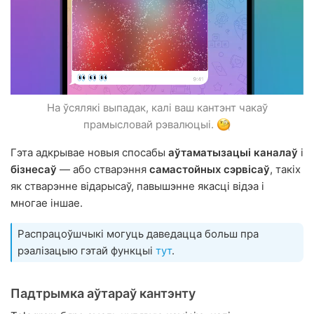
На ўсялякі выпадак, калі ваш кантэнт чакаў
прамысловай рэвалюцыі.
Гэта адкрывае новыя спосабы
аўтаматызацыі каналаў
і
бізнесаў
— або стварэння
самастойных сэрвісаў
, такіх
як стварэнне відарысаў, павышэнне якасці відэа і
многае іншае.
Распрацоўшчыкі могуць даведацца больш пра
рэалізацыю гэтай функцыі
тут
.
Падтрымка аўтараў кантэнту