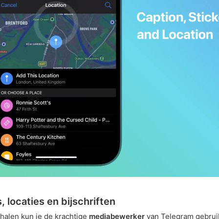
, locaties en bijschriften
rhalen kun je de krachtige
mediabewerker
van Telegram gebrui