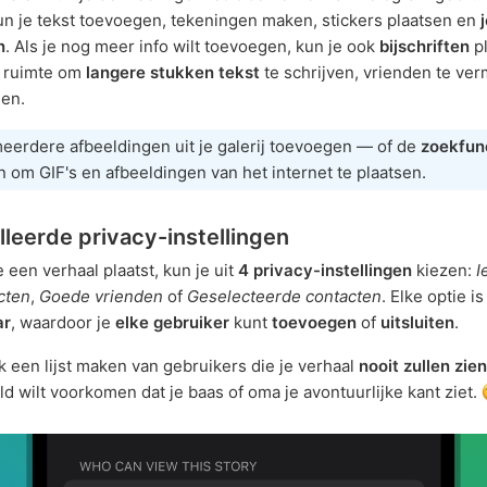
n je tekst toevoegen, tekeningen maken, stickers plaatsen en
n
. Als je nog meer info wilt toevoegen, kun je ook
bijschriften
pl
n ruimte om
langere stukken tekst
te schrijven, vrienden te ve
len.
eerdere afbeeldingen uit je galerij toevoegen — of de
zoekfun
 om GIF's en afbeeldingen van het internet te plaatsen.
lleerde privacy-instellingen
 een verhaal plaatst, kun je uit
4 privacy-instellingen
kiezen:
I
cten
,
Goede vrienden
of
Geselecteerde contacten
. Elke optie i
ar
, waardoor je
elke gebruiker
kunt
toevoegen
of
uitsluiten
.
k een lijst maken van gebruikers die je verhaal
nooit zullen zien
ld wilt voorkomen dat je baas of oma je avontuurlijke kant ziet.