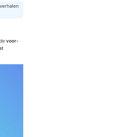
 verhalen
 de
voor-
et