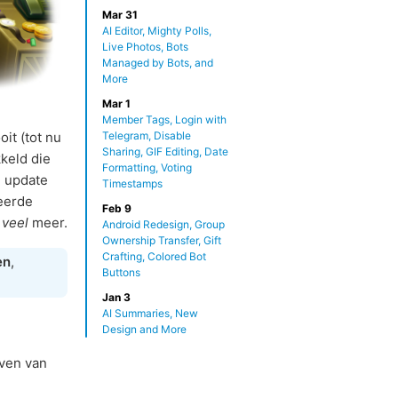
Mar 31
AI Editor, Mighty Polls,
Live Photos, Bots
Managed by Bots, and
More
Mar 1
Member Tags, Login with
Telegram, Disable
it (tot nu
Sharing, GIF Editing, Date
keld die
Formatting, Voting
e update
Timestamps
leerde
Feb 9
g
veel
meer.
Android Redesign, Group
Ownership Transfer, Gift
Crafting, Colored Bot
en
,
Buttons
Jan 3
AI Summaries, New
Design and More
jven van