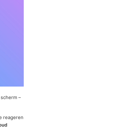
 scherm –
te reageren
oud