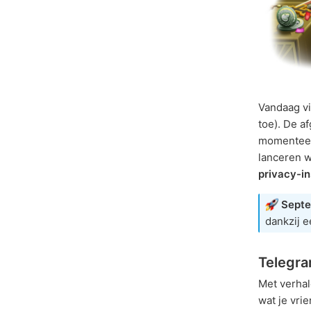
Vandaag vi
toe). De a
momenteel
lanceren 
privacy-in
Septe
dankzij 
Telegra
Met verhal
wat je vri