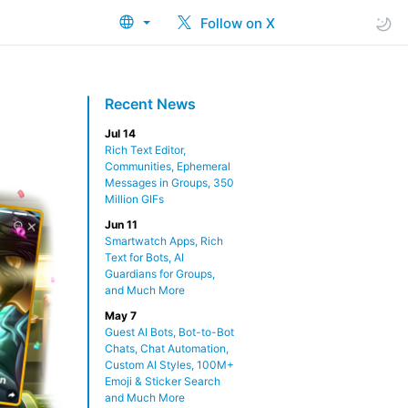
Follow on X
Recent News
Jul 14
Rich Text Editor,
Communities, Ephemeral
Messages in Groups, 350
Million GIFs
Jun 11
Smartwatch Apps, Rich
Text for Bots, AI
Guardians for Groups,
and Much More
May 7
Guest AI Bots, Bot-to-Bot
Chats, Chat Automation,
Custom AI Styles, 100M+
Emoji & Sticker Search
and Much More