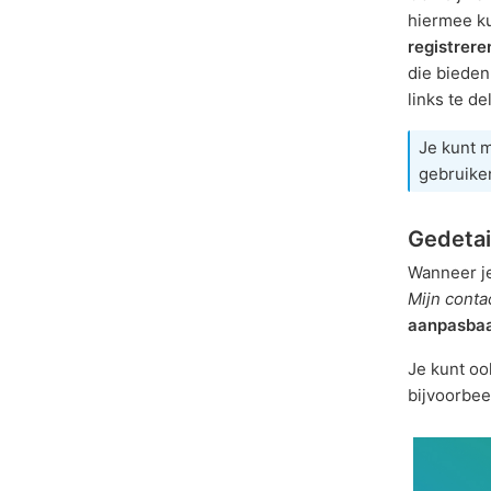
hiermee ku
registrere
die biede
links te de
Je kunt m
gebruiken
Gedetai
Wanneer je
Mijn conta
aanpasba
Je kunt oo
bijvoorbee