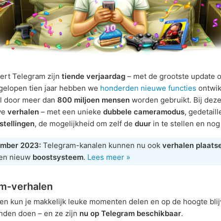
ert Telegram zijn
tiende verjaardag
– met de grootste update oo
fgelopen tien jaar hebben we
honderden nieuwe functies
ontwik
 door meer dan
800 miljoen mensen
worden gebruikt. Bij dez
we
verhalen
– met een unieke
dubbele cameramodus
, gedetail
stellingen
, de mogelijkheid om zelf de
duur
in te stellen en no
mber 2023:
Telegram-kanalen kunnen nu ook
verhalen plaats
een nieuw
boostsysteem
.
Lees meer »
m-verhalen
en kun je makkelijk leuke momenten delen en op de hoogte bli
enden doen – en ze zijn
nu op Telegram beschikbaar
.