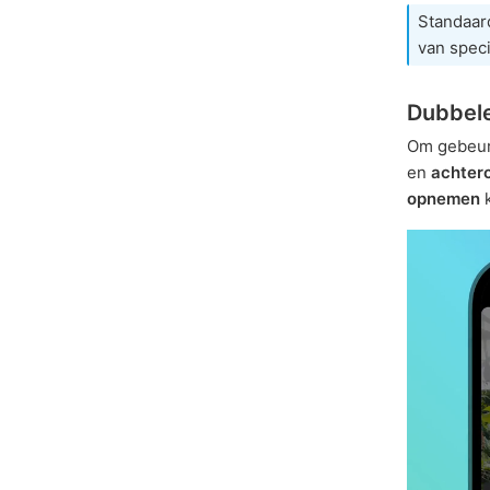
Standaar
van spec
Dubbel
Om gebeurt
en
achter
opnemen
k