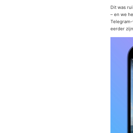
Dit was r
– en we he
Telegram-v
eerder zij