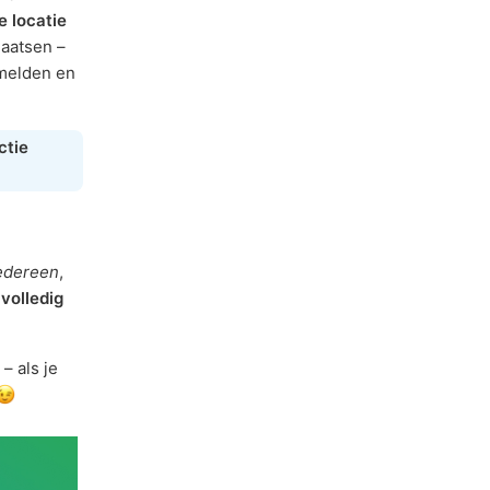
je locatie
aatsen –
rmelden en
ctie
edereen
,
s
volledig
– als je