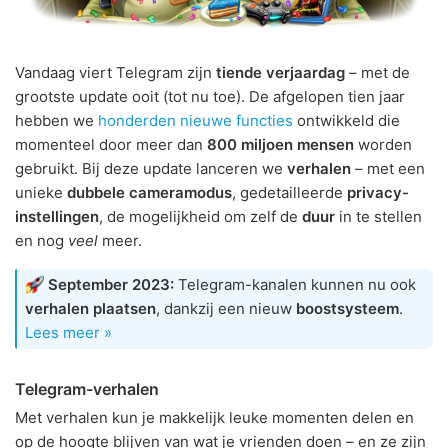
Vandaag viert Telegram zijn
tiende verjaardag
– met de
grootste update ooit (tot nu toe). De afgelopen tien jaar
hebben we
honderden nieuwe functies
ontwikkeld die
momenteel door meer dan
800 miljoen mensen
worden
gebruikt. Bij deze update lanceren we
verhalen
– met een
unieke
dubbele cameramodus
, gedetailleerde
privacy-
instellingen
, de mogelijkheid om zelf de
duur
in te stellen
en nog
veel
meer.
September 2023:
Telegram-kanalen kunnen nu ook
verhalen plaatsen
, dankzij een nieuw
boostsysteem
.
Lees meer »
Telegram-verhalen
Met verhalen kun je makkelijk leuke momenten delen en
op de hoogte blijven van wat je vrienden doen – en ze zijn