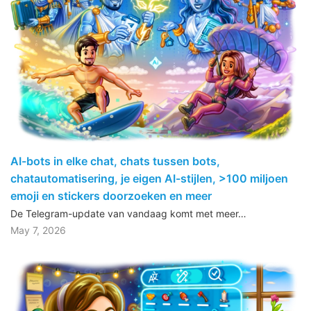
AI-bots in elke chat, chats tussen bots,
chatautomatisering, je eigen AI-stijlen, >100 miljoen
emoji en stickers doorzoeken en meer
De Telegram-update van vandaag komt met meer…
May 7, 2026