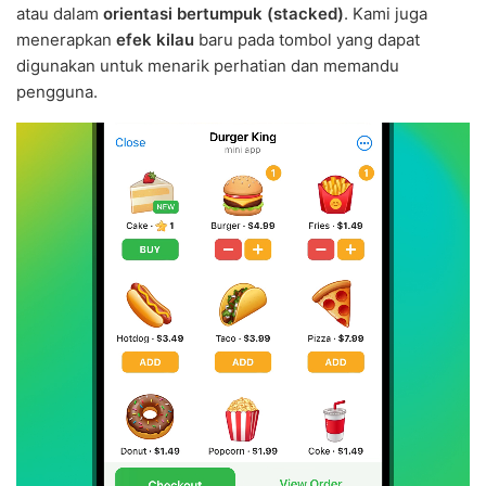
atau dalam
orientasi bertumpuk (stacked)
. Kami juga
menerapkan
efek kilau
baru pada tombol yang dapat
digunakan untuk menarik perhatian dan memandu
pengguna.