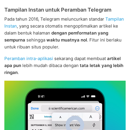
Tampilan Instan untuk Peramban Telegram
Pada tahun 2016, Telegram meluncurkan standar
Tampilan
Instan
, yang secara otomatis mengoptimalkan artikel ke
dalam bentuk halaman
dengan pemformatan yang
sempurna
sehingga
waktu muatnya nol
. Fitur ini berlaku
untuk ribuan situs populer.
Peramban intra-aplikasi
sekarang dapat membuat
artikel
apa pun
lebih mudah dibaca dengan
tata letak yang lebih
ringan
.