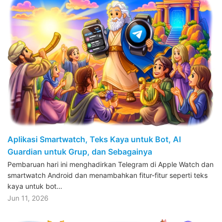
Aplikasi Smartwatch, Teks Kaya untuk Bot, AI
Guardian untuk Grup, dan Sebagainya
Pembaruan hari ini menghadirkan Telegram di Apple Watch dan
smartwatch Android dan menambahkan fitur-fitur seperti teks
kaya untuk bot…
Jun 11, 2026