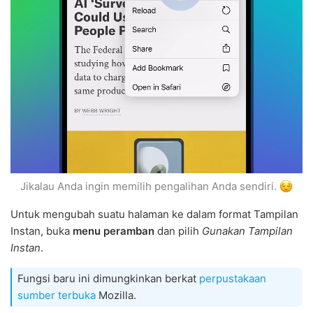
Jikalau Anda ingin memilih pengalihan Anda sendiri.
Untuk mengubah suatu halaman ke dalam format Tampilan
Instan, buka
menu peramban
dan pilih
Gunakan Tampilan
Instan
.
Fungsi baru ini dimungkinkan berkat
perpustakaan
sumber terbuka
Mozilla.