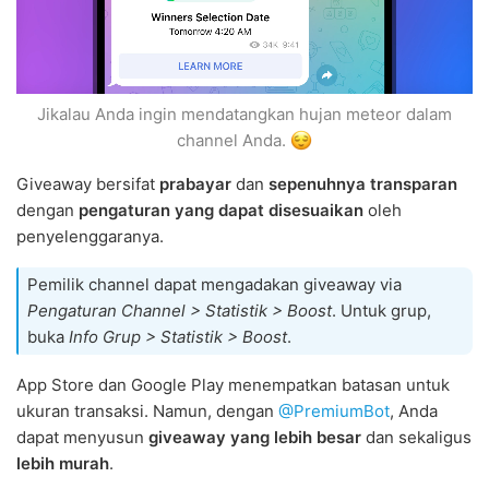
Jikalau Anda ingin mendatangkan hujan meteor dalam
channel Anda.
Giveaway bersifat
prabayar
dan
sepenuhnya transparan
dengan
pengaturan yang dapat disesuaikan
oleh
penyelenggaranya.
Pemilik channel dapat mengadakan giveaway via
Pengaturan Channel > Statistik > Boost
. Untuk grup,
buka
Info Grup > Statistik > Boost
.
App Store dan Google Play menempatkan batasan untuk
ukuran transaksi. Namun, dengan
@PremiumBot
, Anda
dapat menyusun
giveaway yang lebih besar
dan sekaligus
lebih murah
.