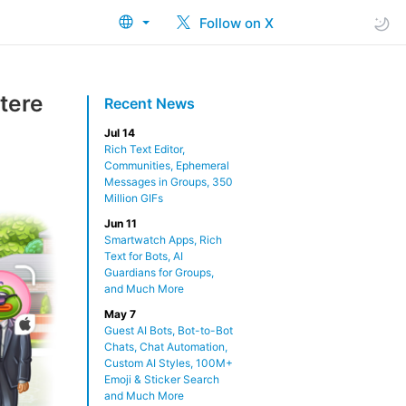
Follow on X
ntere
Recent News
Jul 14
Rich Text Editor,
Communities, Ephemeral
Messages in Groups, 350
Million GIFs
Jun 11
Smartwatch Apps, Rich
Text for Bots, AI
Guardians for Groups,
and Much More
May 7
Guest AI Bots, Bot-to-Bot
Chats, Chat Automation,
Custom AI Styles, 100M+
Emoji & Sticker Search
and Much More