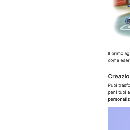
Il primo a
come eserc
Creazion
Puoi tras
per i tuoi
a
personali