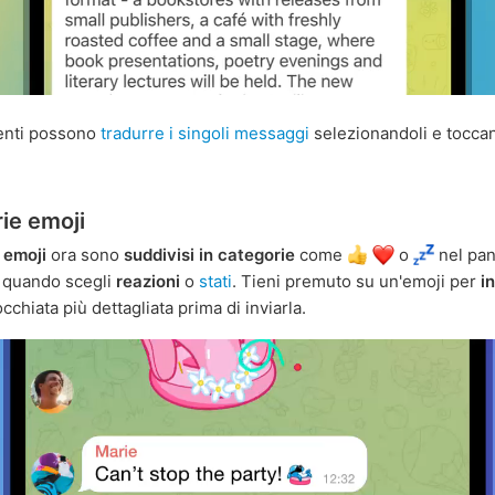
utenti possono
tradurre i singoli messaggi
selezionandoli e tocca
ie emoji
 emoji
ora sono
suddivisi in categorie
come
o
nel pan
 quando scegli
reazioni
o
stati
. Tieni premuto su un'emoji per
i
cchiata più dettagliata prima di inviarla.