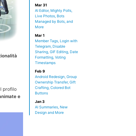
Mar 31
AI Editor, Mighty Polls,
Live Photos, Bots
Managed by Bots, and
More
Mar 1
Member Tags, Login with
Telegram, Disable
Sharing, GIF Editing, Date
ionalità
Formatting, Voting
Timestamps
Feb 9
Android Redesign, Group
Ownership Transfer, Gift
Crafting, Colored Bot
l profilo
Buttons
animate e
Jan 3
AI Summaries, New
Design and More