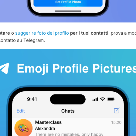
stare
o
suggerire foto del profilo
per i tuoi contatti
: prova a mod
 contatto su Telegram.