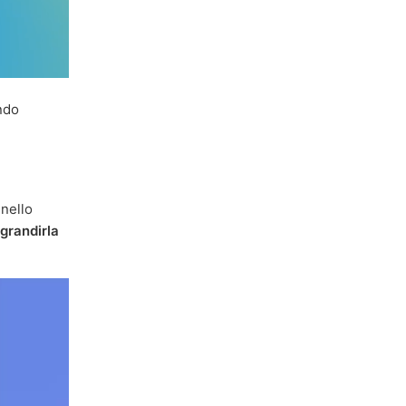
ndo
nello
ngrandirla