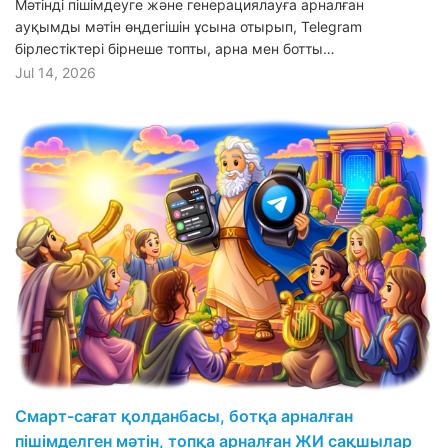
Мәтінді пішімдеуге және генерациялауға арналған
ауқымды мәтін өңдегішін ұсына отырып, Telegram
бірлестіктері бірнеше топты, арна мен ботты…
Jul 14, 2026
Смарт-сағат қолданбасы, ботқа арналған
пішімделген мәтін, топқа арналған ЖИ сақшылар