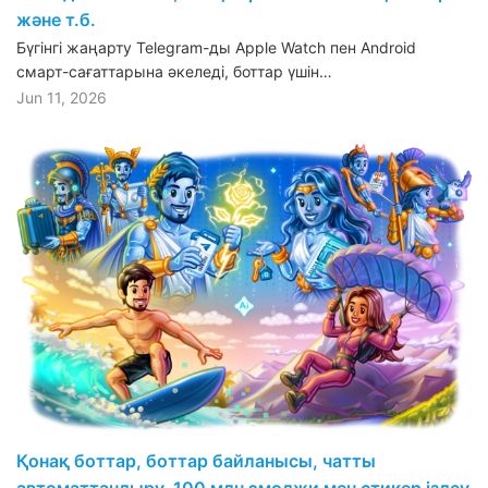
және т.б.
Бүгінгі жаңарту Telegram-ды Apple Watch пен Android
смарт-сағаттарына әкеледі, боттар үшін…
Jun 11, 2026
Қонақ боттар, боттар байланысы, чатты
автоматтандыру, 100 млн эмоджи мен стикер іздеу