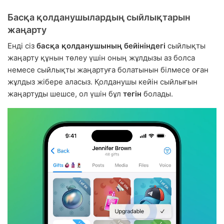
Басқа қолданушылардың сыйлықтарын
жаңарту
Енді сіз
басқа қолданушының бейініндегі
сыйлықты
жаңарту құнын төлеу үшін оның жұлдызы аз болса
немесе сыйлықты жаңартуға болатынын білмесе оған
жұлдыз жібере аласыз. Қолданушы кейін сыйлығын
жаңартуды шешсе, ол үшін бұл
тегін
болады.