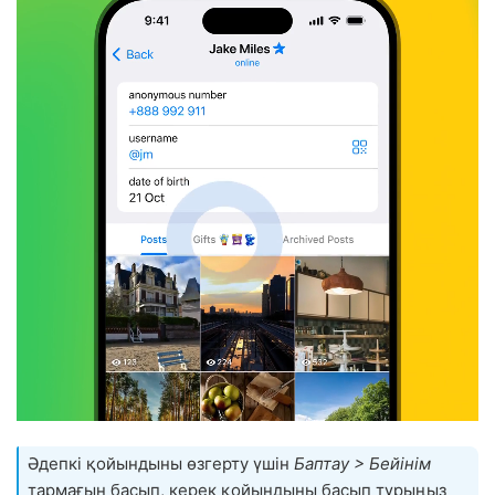
Әдепкі қойындыны өзгерту үшін
Баптау > Бейінім
тармағын басып, керек қойындыны басып тұрыңыз