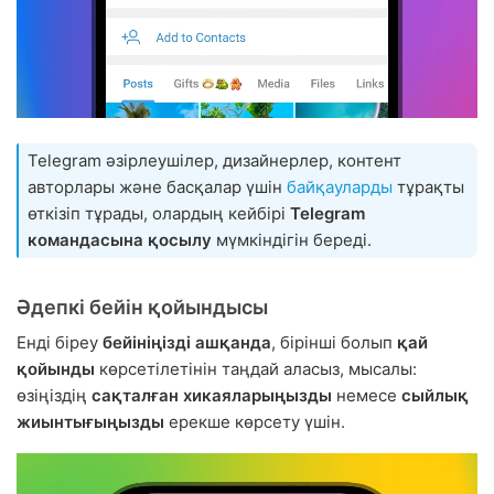
Telegram әзірлеушілер, дизайнерлер, контент
авторлары және басқалар үшін
байқауларды
тұрақты
өткізіп тұрады, олардың кейбірі
Telegram
командасына қосылу
мүмкіндігін береді.
Әдепкі бейін қойындысы
Енді біреу
бейініңізді ашқанда
, бірінші болып
қай
қойынды
көрсетілетінін таңдай аласыз, мысалы:
өзіңіздің
сақталған хикаяларыңызды
немесе
сыйлық
жиынтығыңызды
ерекше көрсету үшін.