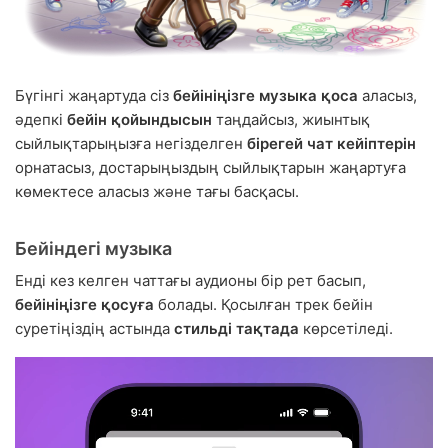
Бүгінгі жаңартуда сіз
бейініңізге музыка қоса
аласыз,
әдепкі
бейін қойындысын
таңдайсыз, жиынтық
сыйлықтарыңызға негізделген
бірегей чат кейіптерін
орнатасыз, достарыңыздың сыйлықтарын жаңартуға
көмектесе аласыз және тағы басқасы.
Бейіндегі музыка
Енді кез келген чаттағы аудионы бір рет басып,
бейініңізге қосуға
болады. Қосылған трек бейін
суретіңіздің астында
стильді тақтада
көрсетіледі.