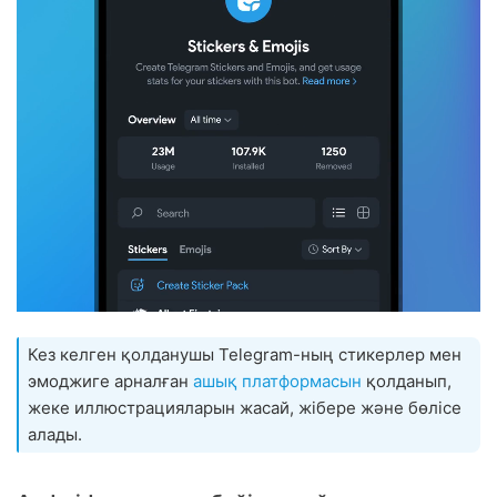
Кез келген қолданушы Telegram-ның стикерлер мен
эмоджиге арналған
ашық платформасын
қолданып,
жеке иллюстрацияларын жасай, жібере және бөлісе
алады.