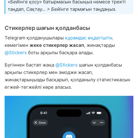
«Бейінге қосу»
батырмасын басыңыз немесе тректі
таңдап,
Сақтау… > Бейінге
тармағын таңдаңыз.
Стикерлер шағын қолданбасы
Telegram қолданушылары
құрамдас өңдегіштің
көмегімен
жеке стикерлер жасап
, жинақтарды
@Stickers
боты арқылы басқара алады.
Бүгіннен бастап жаңа
@Stickers
шағын қолданбасы
арқылы стикерлер мен эмоджи жасап,
жинақтарыңызды басқарып, қолданылу статистикасын
егжей-тегжейлі көре аласыз.