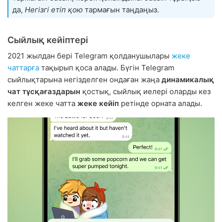
да,
Негізгі етіп қою
тармағын таңдаңыз.
Сыйлық кейіптері
2021 жылдан бері Telegram қолданушылары
жеке
чаттарға
тақырып қоса алады. Бүгін Telegram
сыйлықтарына негізделген ондаған жаңа
динамикалық
чат тұсқағаздарын
қостық, сыйлық иелері оларды кез
келген жеке чатта
жеке кейіп
ретінде орната алады.