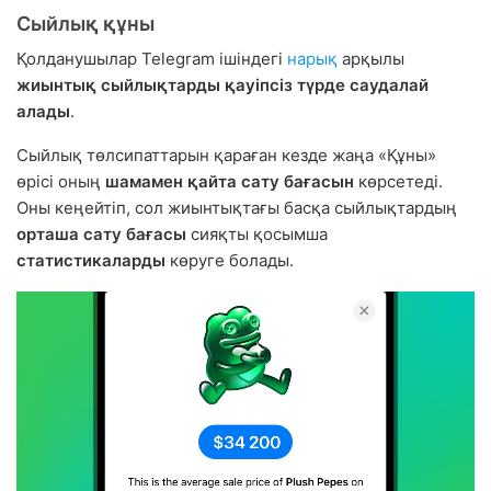
Сыйлық құны
Қолданушылар Telegram ішіндегі
нарық
арқылы
жиынтық сыйлықтарды қауіпсіз түрде саудалай
алады
.
Сыйлық төлсипаттарын қараған кезде жаңа «Құны»
өрісі оның
шамамен қайта сату бағасын
көрсетеді.
Оны кеңейтіп, сол жиынтықтағы басқа сыйлықтардың
орташа сату бағасы
сияқты қосымша
статистикаларды
көруге болады.