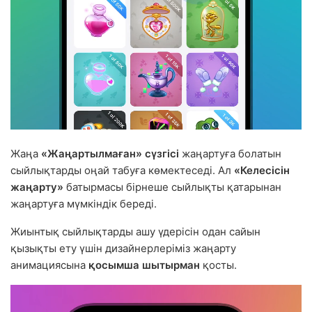
Жаңа
«Жаңартылмаған» сүзгісі
жаңартуға болатын
сыйлықтарды оңай табуға көмектеседі. Ал
«Келесісін
жаңарту»
батырмасы бірнеше сыйлықты қатарынан
жаңартуға мүмкіндік береді.
Жиынтық сыйлықтарды ашу үдерісін одан сайын
қызықты ету үшін дизайнерлеріміз жаңарту
анимациясына
қосымша шытырман
қосты.