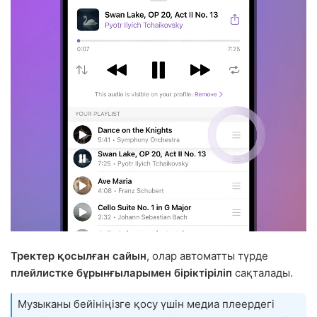
Тректер қосылған сайын
, олар автоматты түрде
плейлистке бұрынғыларымен біріктіріліп
сақталады.
Музыканы бейініңізге қосу үшін медиа плеердегі