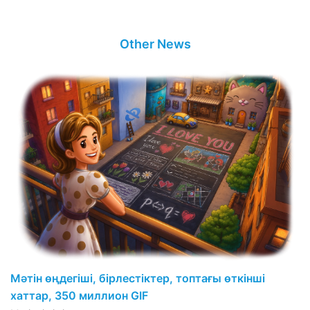
Other News
Мәтін өңдегіші, бірлестіктер, топтағы өткінші
хаттар, 350 миллион GIF