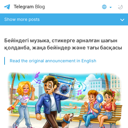
Show more posts
Бейіндегі музыка, стикерге арналған шағын
қолданба, жаңа бейіндер және тағы басқасы
Read the original announcement in English