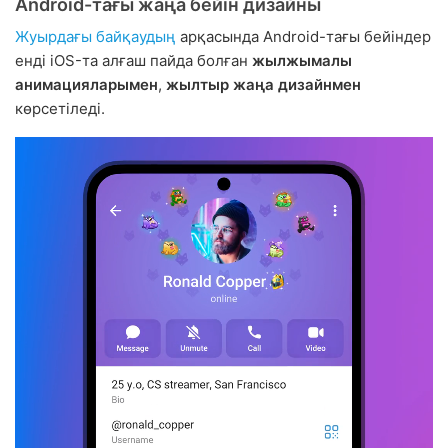
Android-тағы жаңа бейін дизайны
Жуырдағы байқаудың
арқасында Android-тағы бейіндер
енді iOS-та алғаш пайда болған
жылжымалы
анимацияларымен
,
жылтыр жаңа дизайнмен
көрсетіледі.