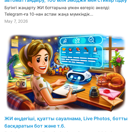
Бүгінгі жаңарту ЖИ боттарына үлкен өзгеріс әкелді:
Telegram-ға 10-нан астам жаңа мүмкіндік…
May 7, 2026
ЖИ өңдегіші, қуатты сауалнама, Live Photos, ботты
басқаратын бот және т.б.