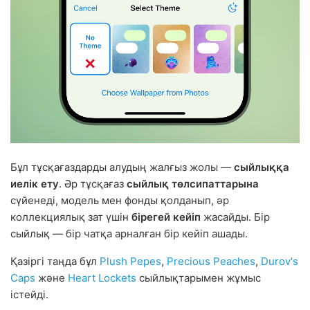
Бұл тұсқағаздарды алудың жалғыз жолы —
сыйлыққа
иелік ету
. Әр тұсқағаз
сыйлық төлсипаттарына
сүйенеді, модель мен фонды қолданып, әр
коллекциялық зат үшін
бірегей кейіп
жасайды. Бір
сыйлық — бір чатқа арналған бір кейіп ашады.
Қазіргі таңда бұл
Plush Pepes
,
Precious Peaches
,
Durov's
Caps
және
Heart Lockets
сыйлықтарымен жұмыс
істейді.