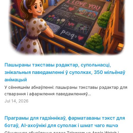
Пашыраны тэкставы рэдактар, супольнасці,
знікальныя паведамленні ў суполках, 350 мільёнаў
анімацый
У сённяшнім абнаўленні: пашыраны тэкставы рэдактар для
стварэння і афармлення паведамленняў…
Jul 14, 2026
Праграмы для гадзіннікаў, фарматаваны тэкст для
ботаў, AI-ахоўнікі для суполак і шмат чаго яшчэ
Сённяшняе абнаўленне дадае Telegram на Apple Watch і