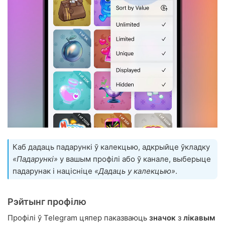
Каб дадаць падарункі ў калекцыю, адкрыйце ўкладку
«Падарункі»
у вашым профілі або ў канале, выберыце
падарунак і націсніце
«Дадаць у калекцыю»
.
Рэйтынг профілю
Профілі ў Telegram цяпер паказваюць
значок
з
лікавым