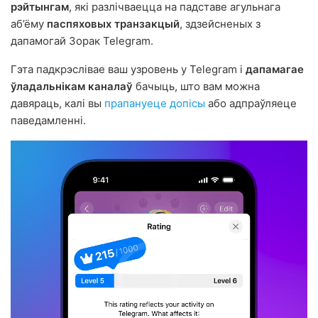
рэйтынгам
, які разлічваецца на падставе агульнага
аб’ёму
паспяховых транзакцый
, здзейсненых з
дапамогай Зорак Telegram.
Гэта падкрэслівае ваш узровень у Telegram і
дапамагае
ўладальнікам каналаў
бачыць, што вам можна
давяраць, калі вы
прапануеце допісы
або адпраўляеце
паведамленні.