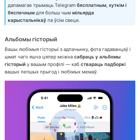
дапамагае трымаць Telegram
бясплатным, хуткім і
бяспечным
для больш чым
мільярда
карыстальнікаў
па ўсім свеце.
Альбомы гісторый
Вашы любімыя гісторыі з адпачынку, фота гадаванцаў і
шмат чаго яшчэ цяпер можна
сабраць у альбомы
гісторый
у вашым профілі — каб
ствараць падборкі
вашых лепшых прыгод і любімых мемаў.