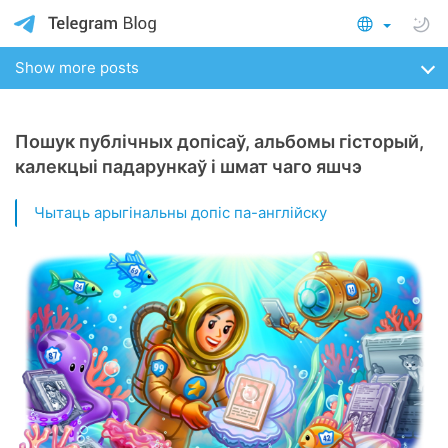
Show more posts
Пошук публічных допісаў, альбомы гісторый,
калекцыі падарункаў і шмат чаго яшчэ
Чытаць арыгінальны допіс па-англійску