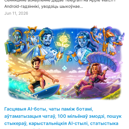
Android-гадзіннікі, уводзіць шыкоўнае…
Jun 11, 2026
Гасцявыя AI-боты, чаты паміж ботамі,
аўтаматызацыя чатаў, 100 мільёнаў эмодзі, пошук
стыкераў, карыстальніцкія AI-стылі, статыстыка