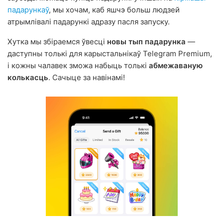
падарункаў
, мы хочам, каб яшчэ больш людзей
атрымлівалі падарункі адразу пасля запуску.
Хутка мы збіраемся ўвесці
новы тып падарунка
—
даступны толькі для карыстальнікаў Telegram Premium,
і кожны чалавек зможа набыць толькі
абмежаваную
колькасць
. Сачыце за навінамі!