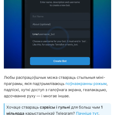
Любы распрацоўшчык можа ствараць стыльныя міні-
праграмы, якія падтрымліваюць
поўнаэкранны рэжым
,
падпіскі, хуткі доступ з галоўнага экрана, геалакацыю,
адсочванне руху — і многае іншае.
Хочаце ствараць
сэрвісы і гульні
для больш чым
1
мільярда
карыстальнікаў Telegram?
Пачніце тут
.