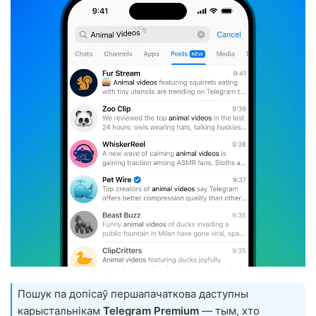
Пошук па допісаў першапачаткова даступны
карыстальнікам
Telegram Premium
— тым, хто