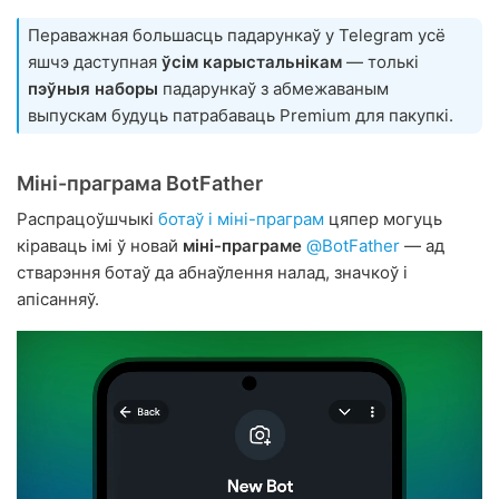
Пераважная большасць падарункаў у Telegram усё
яшчэ даступная
ўсім карыстальнікам
— толькі
пэўныя наборы
падарункаў з абмежаваным
выпускам будуць патрабаваць Premium для пакупкі.
Міні-праграма BotFather
Распрацоўшчыкі
ботаў і міні-праграм
цяпер могуць
кіраваць імі ў новай
міні-праграме
@BotFather
— ад
стварэння ботаў да абнаўлення налад, значкоў і
апісанняў.