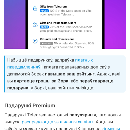
Набыццё падарункаў, адпраўка
платных
паведамленняў
і аплата прапанаваных допісаў з
дапамогай Зорак
павышае ваш рэйтынг
. Аднак, калі
вы
вяртаеце грошы за Зоркі
або
пераўтвараеце
падарункі
у Зоркі, ваш рэйтынг знізіцца.
Падарункі Premium
Падарункі Telegram настолькі
папулярныя
, што новыя
выпускі
распрадаюцца
за
лічаныя хвіліны
. Хоць вы
заўсёды можаце купіць падарункі ў іншых на
кірмашы