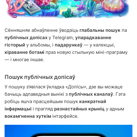
Сённяшняе абнаўленне ўводзіць
глабальны пошук
па
публічных допісах
у Telegram,
упарадкаванне
гісторый
у альбомы, і
падарункаў
— у калекцыі,
кіраванне ботамі
праз новую стыльную міні-праграму
— і многае іншае.
Пошук публічных допісаў
У пошуку з’явілася ўкладка
«Допісы»
, дзе вы можаце
бачыць адпаведныя вынікі з
публічных каналаў
. Гэта
робіць яшчэ прасцейшым пошук
канкрэтнай
інфармацыі
і прагляд
разнастайных крыніц
у адным
вокамгненна хуткім
інтэрфейсе.