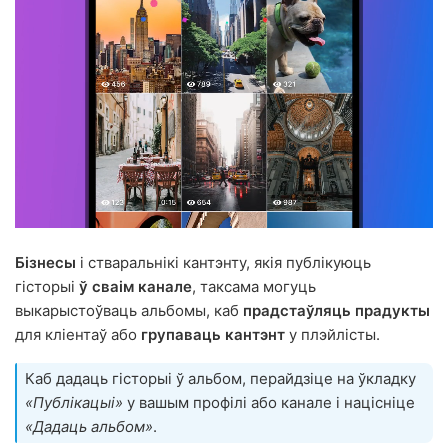
Бізнесы
і стваральнікі кантэнту, якія публікуюць
гісторыі
ў сваім канале
, таксама могуць
выкарыстоўваць альбомы, каб
прадстаўляць прадукты
для кліентаў або
групаваць кантэнт
у плэйлісты.
Каб дадаць гісторыі ў альбом, перайдзіце на ўкладку
«Публікацыі»
у вашым профілі або канале і націсніце
«Дадаць альбом»
.