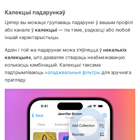
Калекцыі падарункаў
Цяпер вы можаце групаваць падарункі ў вашым профілі
або канале ў
калекцыі
— па тэме, рэдкасці або любой
іншай характарыстыцы.
Адзін і той жа падарунак можа з'яўляцца ў
некалькіх
калекцыях
, што дазваляе ствараць неабмежаваную
колькасць камбінацый. Калекцыі таксама
падтрымліваюць
наладжвальныя фільтры
для зручнага
прагляду.