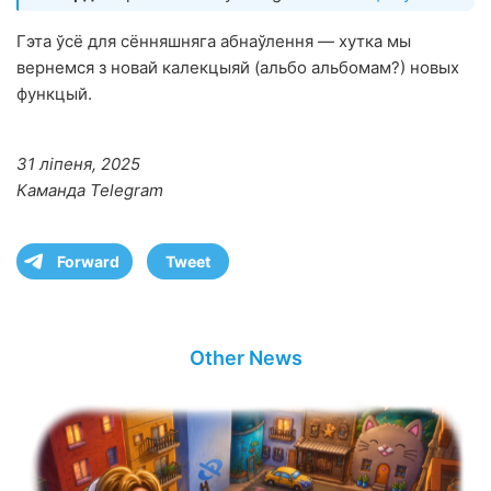
Гэта ўсё для сённяшняга абнаўлення — хутка мы
вернемся з новай калекцыяй (альбо альбомам?) новых
функцый.
31 ліпеня, 2025
Каманда Telegram
Forward
Tweet
Other News