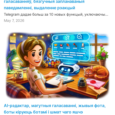
галасаванняў, бязгучныя запланаваныя
паведамленні, выдаленне рэакцый
Telegram дадае больш за 10 новых функцый, уключаючы…
May 7, 2026
AI-рэдактар, магутныя галасаванні, жывыя фота,
боты кіруюць ботамі і шмат чаго яшчэ