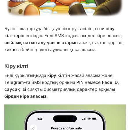
Бүгінгі жаңартуда біз қауіпсіз кіру тәсілін, яғни
кіру
кілттерін
енгіздік. Енді SMS кодсыз жедел кіре аласыз,
сыйлық сатып алу ұсыныстарын
алаяқтықтан қорғап,
хикаяға бейініңіздегі аудионы қоса аласыз.
Кіру кілті
Енді құрылғыңызда
кіру кілтін
жасай аласыз және
Telegram-ға SMS кодтың орнына
PIN
немесе
Face ID
,
саусақ ізі
сияқты биометриялық деректер арқылы
бірден кіре аласыз
.