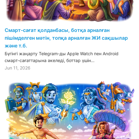
Смарт-сағат қолданбасы, ботқа арналған
пішімделген мәтін, топқа арналған ЖИ сақшылар
және т.б.
Бүгінгі жаңарту Telegram-ды Apple Watch пен Android
смарт-сағаттарына әкеледі, боттар үшін…
Jun 11, 2026