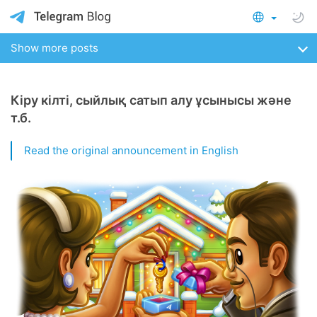
Show more posts
Кіру кілті, сыйлық сатып алу ұсынысы және
т.б.
Read the original announcement in English