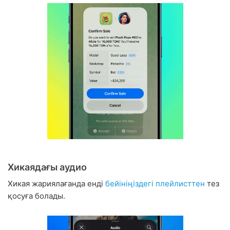
Хикаядағы аудио
Хикая жариялағанда енді
бейініңіздегі плейлисттен
тез
қосуға болады.