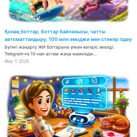
Қонақ боттар, боттар байланысы, чатты
автоматтандыру, 100 млн эмоджи мен стикер іздеу
Бүгінгі жаңарту ЖИ боттарына үлкен өзгеріс әкелді:
Telegram-ға 10-нан астам жаңа мүмкіндік…
May 7, 2026