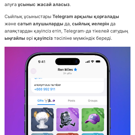
алуға
ұсыныс жасай аласыз
.
Сыйлық ұсыныстары
Telegram арқылы қорғалады
және
сатып алушыларды
да,
сыйлық иелерін
да
алаяқтардан қауіпсіз етіп, Telegram-да тікелей сатудың
ыңғайлы
әрі
қауіпсіз
тәсіліне мүмкіндік береді.