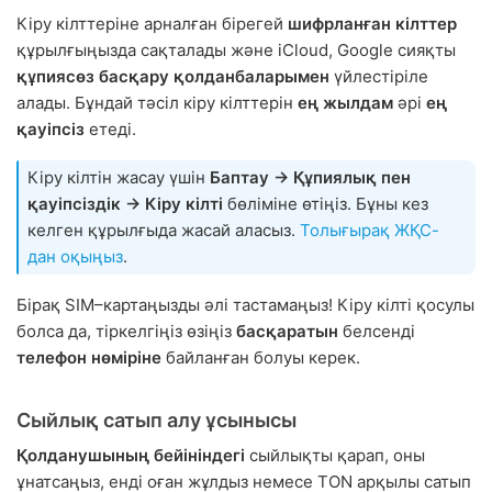
Кіру кілттеріне арналған бірегей
шифрланған кілттер
құрылғыңызда сақталады және iCloud, Google сияқты
құпиясөз басқару қолданбаларымен
үйлестіріле
алады. Бұндай тәсіл кіру кілттерін
ең жылдам
әрі
ең
қауіпсіз
етеді.
Кіру кілтін жасау үшін
Баптау → Құпиялық пен
қауіпсіздік → Кіру кілті
бөліміне өтіңіз. Бұны кез
келген құрылғыда жасай аласыз.
Толығырақ ЖҚС-
дан оқыңыз
.
Бірақ SIM–картаңызды әлі тастамаңыз! Кіру кілті қосулы
болса да, тіркелгіңіз өзіңіз
басқаратын
белсенді
телефон нөміріне
байланған болуы керек.
Сыйлық сатып алу ұсынысы
Қолданушының бейініндегі
сыйлықты қарап, оны
ұнатсаңыз, енді оған жұлдыз немесе TON арқылы сатып