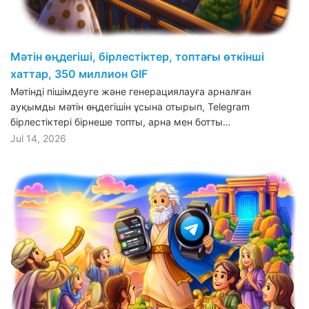
Мәтін өңдегіші, бірлестіктер, топтағы өткінші
хаттар, 350 миллион GIF
Мәтінді пішімдеуге және генерациялауға арналған
ауқымды мәтін өңдегішін ұсына отырып, Telegram
бірлестіктері бірнеше топты, арна мен ботты…
Jul 14, 2026