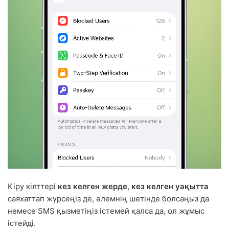
Кіру кілттері
кез келген жерде
,
кез келген уақытта
саяхаттап жүрсеңіз де, әлемнің шетінде болсаңыз да
немесе SMS қызметіңіз істемей қалса да, ол жұмыс
істейді.