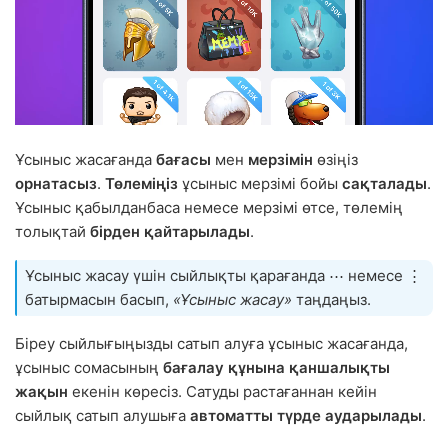
Ұсыныс жасағанда
бағасы
мен
мерзімін
өзіңіз
орнатасыз
.
Төлеміңіз
ұсыныс мерзімі бойы
сақталады
.
Ұсыныс қабылданбаса немесе мерзімі өтсе, төлемің
толықтай
бірден қайтарылады
.
Ұсыныс жасау үшін сыйлықты қарағанда ⋯ немесе ⋮
батырмасын басып,
«Ұсыныс жасау»
таңдаңыз.
Біреу сыйлығыңызды сатып алуға ұсыныс жасағанда,
ұсыныс сомасының
бағалау құнына
қаншалықты
жақын
екенін көресіз. Сатуды растағаннан кейін
сыйлық сатып алушыға
автоматты түрде аударылады
.