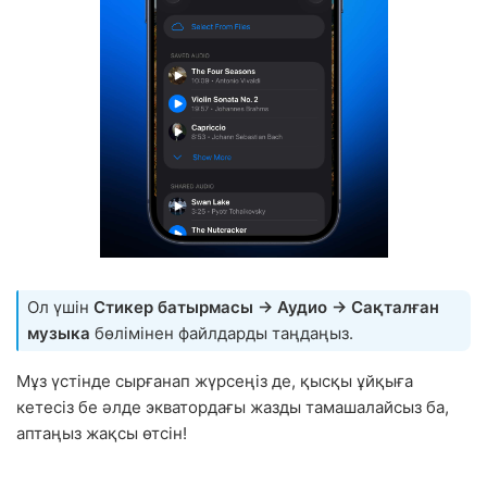
Ол үшін
Стикер батырмасы → Аудио → Сақталған
музыка
бөлімінен файлдарды таңдаңыз.
Мұз үстінде сырғанап жүрсеңіз де, қысқы ұйқыға
кетесіз бе әлде экватордағы жазды тамашалайсыз ба,
аптаңыз жақсы өтсін!