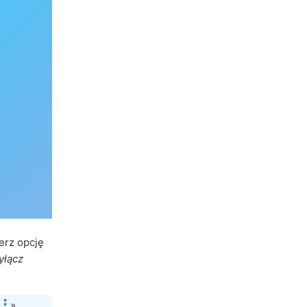
erz opcję
yłącz
b
»