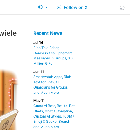
Follow on X
wiele
Recent News
Jul 14
Rich Text Editor,
Communities, Ephemeral
Messages in Groups, 350
Million GIFs
Jun 11
Smartwatch Apps, Rich
Text for Bots, AI
Guardians for Groups,
and Much More
May 7
Guest AI Bots, Bot-to-Bot
Chats, Chat Automation,
Custom AI Styles, 100M+
Emoji & Sticker Search
and Much More