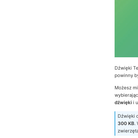
Dźwięki T
powinny b
Możesz mi
wybierają
dźwięki
i 
Dźwięki 
300 KB
.
zwierzęt