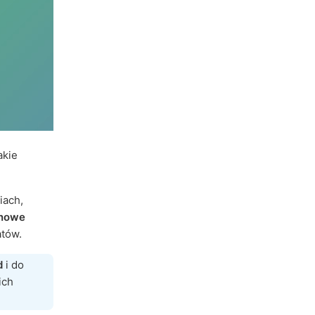
akie
iach,
nowe
atów.
d
i do
ich