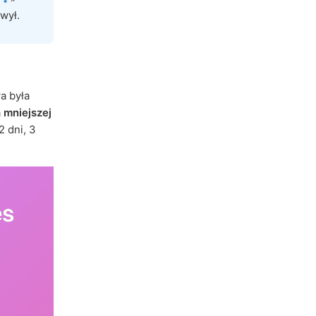
wył.
a była
a
mniejszej
2 dni, 3