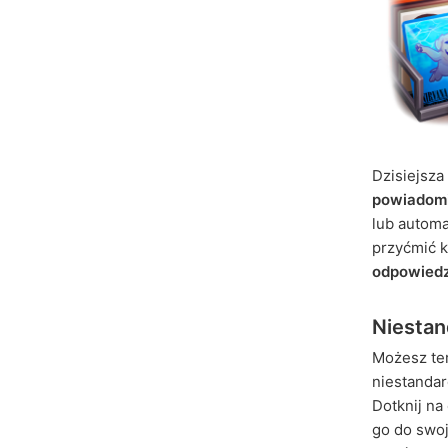
Dzisiejsza
powiadom
lub autom
przyćmić k
odpowiedz
Niesta
Możesz te
niestanda
Dotknij na
go do swoj