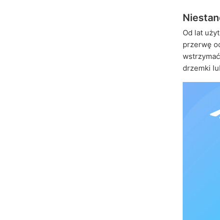
Niestan
Od lat uży
przerwę o
wstrzymać
drzemki lu