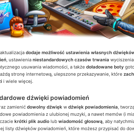
 aktualizacja
dodaje możliwość ustawienia własnych dźwiękó
ień
, ustawienia
niestandardowych czasów trwania
wyciszenia
atycznego usuwania wiadomości, a także
doładowane boty
got
ażdą stronę internetową, ulepszone przekazywanie, które
zac
i
i wiele więcej.
ndardowe dźwięki powiadomień
raz zamienić
dowolny dźwięk
w
dźwięk powiadomienia
, tworz
rdowe powiadomienia z ulubionej muzyki, a nawet memów (i mi
 czacie
krótki plik audio
lub
wiadomość głosową
, aby natychmi
ej listy dźwięków powiadomień, które możesz przypisać do do