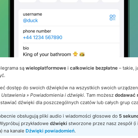
elegrama są
wieloplatformowe
i
całkowicie bezpłatne
– takie, j
yć.
eć dostęp do swoich dźwięków na wszystkich swoich urządzen
c
Ustawienia » Powiadomienia i dźwięki
. Tam możesz
dodawać 
ustawiać dźwięki dla poszczególnych czatów lub całych grup cz
obecnie obsługują pliki audio i wiadomości głosowe do
5 sekun
 Wypróbuj przykładowe
dźwięki
stworzone przez nasz zespół (i 
a) na kanale
Dźwięki powiadomień
.