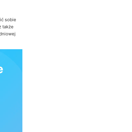
ić sobie
z także
udniowej