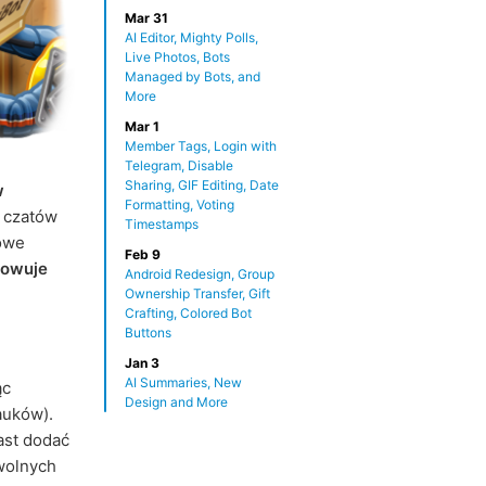
Mar 31
AI Editor, Mighty Polls,
Live Photos, Bots
Managed by Bots, and
More
Mar 1
Member Tags, Login with
Telegram, Disable
Sharing, GIF Editing, Date
w
Formatting, Voting
 czatów
Timestamps
owe
Feb 9
howuje
Android Redesign, Group
Ownership Transfer, Gift
Crafting, Colored Bot
Buttons
Jan 3
AI Summaries, New
ąc
Design and More
auków).
ast dodać
wolnych