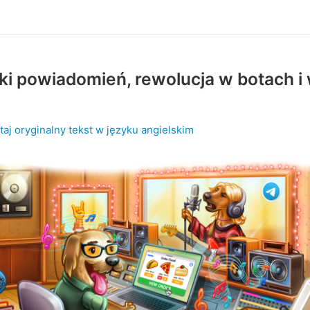
i powiadomień, rewolucja w botach i 
j
taj oryginalny tekst w języku angielskim