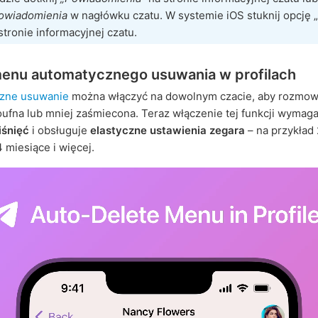
owiadomienia
w nagłówku czatu. W systemie iOS stuknij opcję „
stronie informacyjnej czatu.
enu automatycznego usuwania w profilach
zne usuwanie
można włączyć na dowolnym czacie, aby rozmow
oufna lub mniej zaśmiecona. Teraz włączenie tej funkcji wymag
iśnięć
i obsługuje
elastyczne ustawienia zegara
– na przykład 
4 miesiące i więcej.