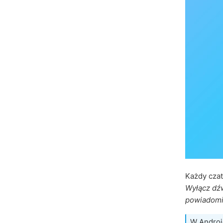
Każdy cza
Wyłącz dź
powiadomi
W Androi