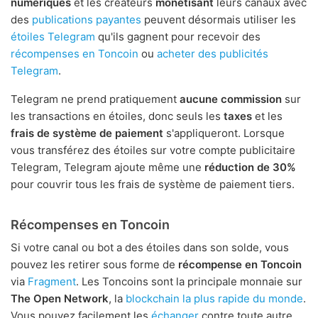
numériques
et les créateurs
monétisant
leurs canaux avec
des
publications payantes
peuvent désormais utiliser les
étoiles Telegram
qu'ils gagnent pour recevoir des
récompenses en Toncoin
ou
acheter des publicités
Telegram
.
Telegram ne prend pratiquement
aucune commission
sur
les transactions en étoiles, donc seuls les
taxes
et les
frais de système de paiement
s'appliqueront. Lorsque
vous transférez des étoiles sur votre compte publicitaire
Telegram, Telegram ajoute même une
réduction de 30%
pour couvrir tous les frais de système de paiement tiers.
Récompenses en Toncoin
Si votre canal ou bot a des étoiles dans son solde, vous
pouvez les retirer sous forme de
récompense en Toncoin
via
Fragment
. Les Toncoins sont la principale monnaie sur
The Open Network
, la
blockchain la plus rapide du monde
.
Vous pouvez facilement les
échanger
contre toute autre