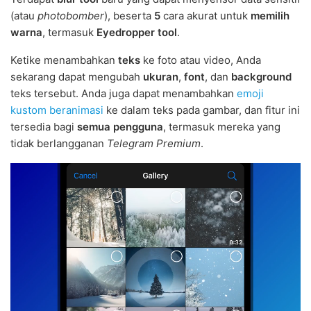
(atau
photobomber
), beserta
5
cara akurat untuk
memilih
warna
, termasuk
Eyedropper tool
.
Ketike menambahkan
teks
ke foto atau video, Anda
sekarang dapat mengubah
ukuran
,
font
, dan
background
teks tersebut. Anda juga dapat menambahkan
emoji
kustom beranimasi
ke dalam teks pada gambar, dan fitur ini
tersedia bagi
semua pengguna
, termasuk mereka yang
tidak berlangganan
Telegram Premium
.