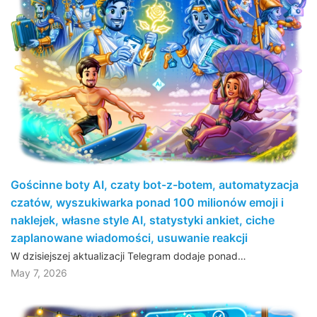
Gościnne boty AI, czaty bot-z-botem, automatyzacja
czatów, wyszukiwarka ponad 100 milionów emoji i
naklejek, własne style AI, statystyki ankiet, ciche
zaplanowane wiadomości, usuwanie reakcji
W dzisiejszej aktualizacji Telegram dodaje ponad…
May 7, 2026