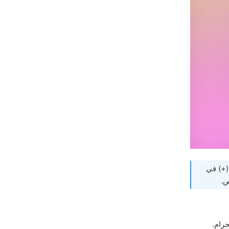
(+) في
.
رام.