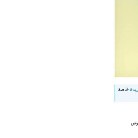
يدة
خاصة
صوص