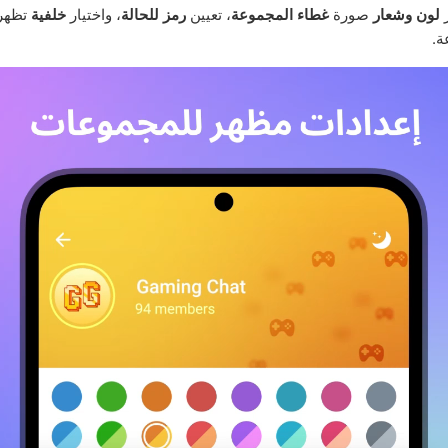
ر
لون
وشعار
صورة
غطاء المجموعة
، تعيين
رمز للحالة
، واختيار
خلفية
تظهر 
ة.