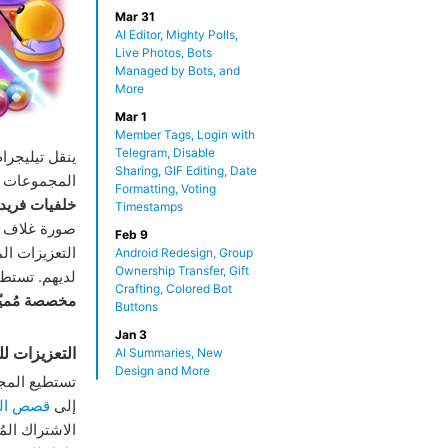
Mar 31
AI Editor, Mighty Polls,
Live Photos, Bots
Managed by Bots, and
More
Mar 1
Member Tags, Login with
Telegram, Disable
ينقل تيليجرا
Sharing, GIF Editing, Date
المجموعات
Formatting, Voting
خلفيات فريد
Timestamps
صورة غلاف ا
Feb 9
التعزيزات ا
Android Redesign, Group
Ownership Transfer, Gift
لديهم. تستطي
Crafting, Colored Bot
مخصصة مُميّ
Buttons
Jan 3
التعزيزات ل
AI Summaries, New
Design and More
تستطيع المج
إلى
قصص ال
الاشتراك المُ