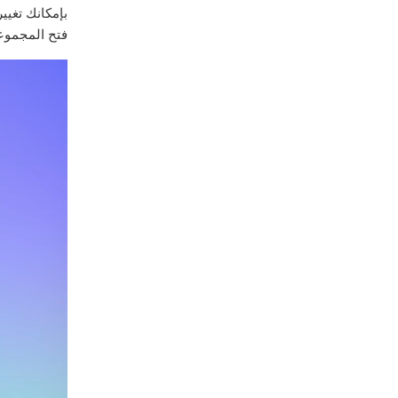
بإمكانك تغيي
فتح المجموع