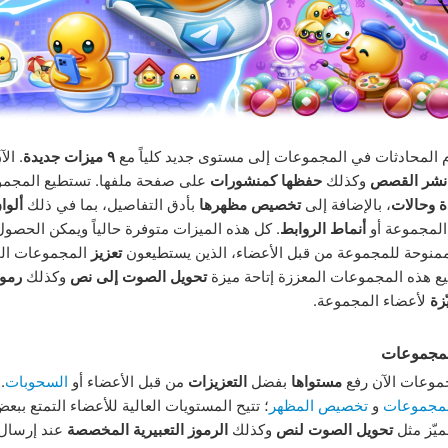
م المحادثات في المجموعات إلى مستوى جديد كلياً مع
٩ ميزات جديدة
. ال
نشر القصص
وكذلك
حفظها كمنشورات
على صفحة ملفها. تستطيع المجمو
ة
وحالات
، بالإضافة إلى
تخصيص مظهرها
بأدق التفاصيل، بما في ذلك
ألوا
لمجموعة أو
أنماط الروابط
. كل هذه الميزات متوفرة حالياً ويمكن الحصول
لممنوحة للمجموعة من قبل الأعضاء، الذين يستطيعون
تعزيز
المجموعات ال
ع هذه المجموعات المعززة إتاحة ميزة
تحويل الصوت إلى نص
وكذلك
رموز
زة
لأعضاء المجموعة.
لمجموعات
موعات الآن رفع
مستواها
بفضل
التعزيزات
من قبل الأعضاء أو
السحوبات
.
مجموعات
و
تخصيص المظهر
؛ تتيح المستويات العالية للأعضاء التمتع ببع
ميّز مثل
تحويل الصوت لنص
وكذلك
الرموز التعبيرية المخصصة
عند إرسال 