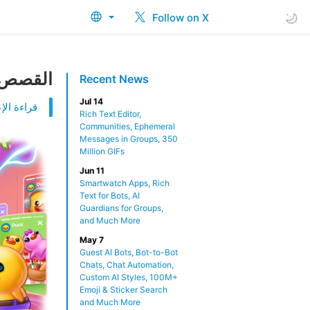
Follow on X
القصص للمجم
Recent News
Jul 14
قراءة الإع
Rich Text Editor,
Communities, Ephemeral
Messages in Groups, 350
Million GIFs
Jun 11
Smartwatch Apps, Rich
Text for Bots, AI
Guardians for Groups,
and Much More
May 7
Guest AI Bots, Bot-to-Bot
Chats, Chat Automation,
Custom AI Styles, 100M+
Emoji & Sticker Search
and Much More