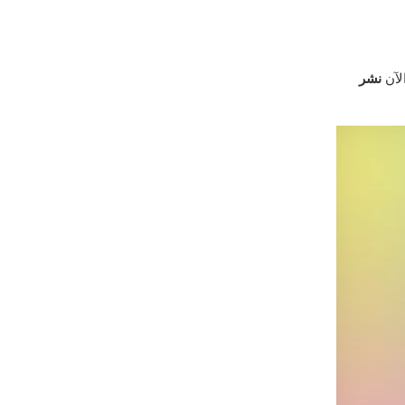
لآن
نشر