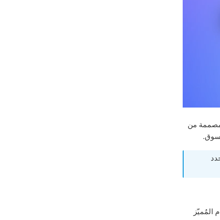
لمصممة من
تسوق.
حدد
لمُميّز