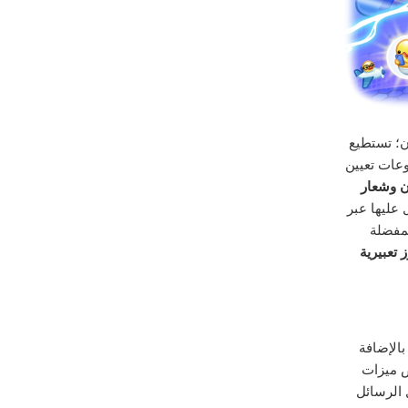
آن؛ تستطيع
عات تعيين
ن وشعار
 عليها عبر
مفضلة
 تعبيرية
 بالإضافة
ض ميزات
الرسائل