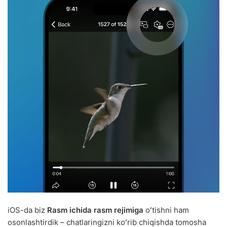
iOS-da biz
Rasm ichida rasm rejimiga
oʻtishni ham
osonlashtirdik – chatlaringizni koʻrib chiqishda tomosha