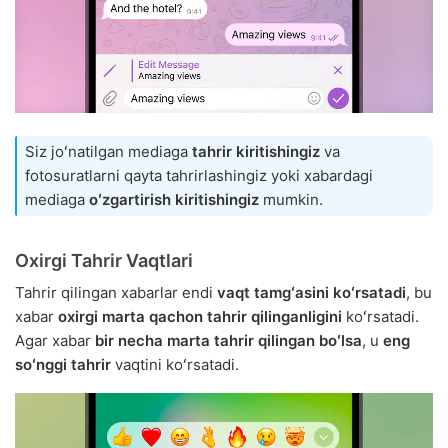
Siz joʻnatilgan mediaga
tahrir kiritishingiz
va
fotosuratlarni qayta tahrirlashingiz yoki xabardagi
mediaga
oʻzgartirish kiritishingiz
mumkin.
Oxirgi Tahrir Vaqtlari
Tahrir qilingan xabarlar endi
vaqt tamgʻasini koʻrsatadi
, bu
xabar
oxirgi marta qachon tahrir qilinganligini
koʻrsatadi.
Agar xabar
bir necha marta tahrir qilingan boʻlsa
, u
eng
soʻnggi tahrir
vaqtini koʻrsatadi.