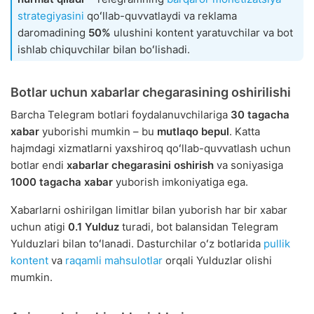
strategiyasini
qoʻllab-quvvatlaydi va reklama
daromadining
50%
ulushini kontent yaratuvchilar va bot
ishlab chiquvchilar bilan boʻlishadi.
Botlar uchun xabarlar chegarasining oshirilishi
Barcha Telegram botlari foydalanuvchilariga
30 tagacha
xabar
yuborishi mumkin – bu
mutlaqo bepul
. Katta
hajmdagi xizmatlarni yaxshiroq qoʻllab-quvvatlash uchun
botlar endi
xabarlar chegarasini oshirish
va soniyasiga
1000 tagacha xabar
yuborish imkoniyatiga ega.
Xabarlarni oshirilgan limitlar bilan yuborish har bir xabar
uchun atigi
0.1 Yulduz
turadi, bot balansidan Telegram
Yulduzlari bilan toʻlanadi. Dasturchilar oʻz botlarida
pullik
kontent
va
raqamli mahsulotlar
orqali Yulduzlar olishi
mumkin.