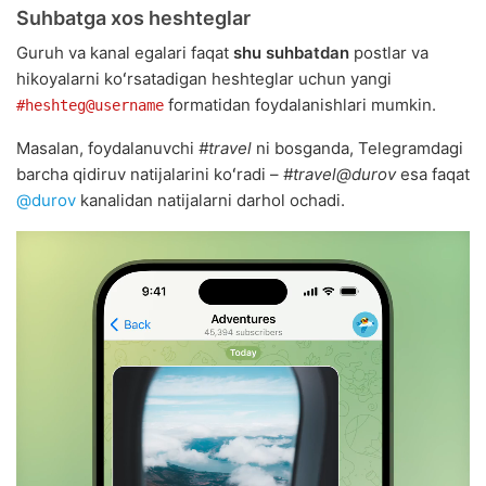
Suhbatga xos heshteglar
Guruh va kanal egalari faqat
shu suhbatdan
postlar va
hikoyalarni koʻrsatadigan heshteglar uchun yangi
formatidan foydalanishlari mumkin.
#heshteg@username
Masalan, foydalanuvchi
#travel
ni bosganda, Telegramdagi
barcha qidiruv natijalarini koʻradi –
#travel@durov
esa faqat
@durov
kanalidan natijalarni darhol ochadi.