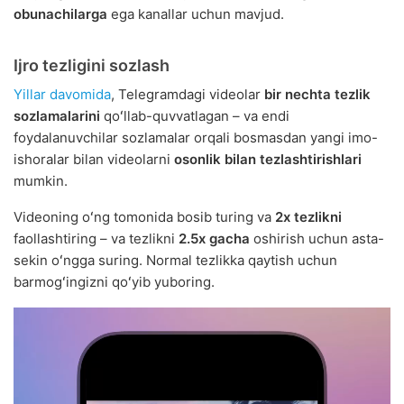
obunachilarga
ega kanallar uchun mavjud.
Ijro tezligini sozlash
Yillar davomida
, Telegramdagi videolar
bir nechta tezlik
sozlamalarini
qoʻllab-quvvatlagan – va endi
foydalanuvchilar sozlamalar orqali bosmasdan yangi imo-
ishoralar bilan videolarni
osonlik bilan tezlashtirishlari
mumkin.
Videoning oʻng tomonida bosib turing va
2x tezlikni
faollashtiring – va tezlikni
2.5x gacha
oshirish uchun asta-
sekin oʻngga suring. Normal tezlikka qaytish uchun
barmogʻingizni qoʻyib yuboring.