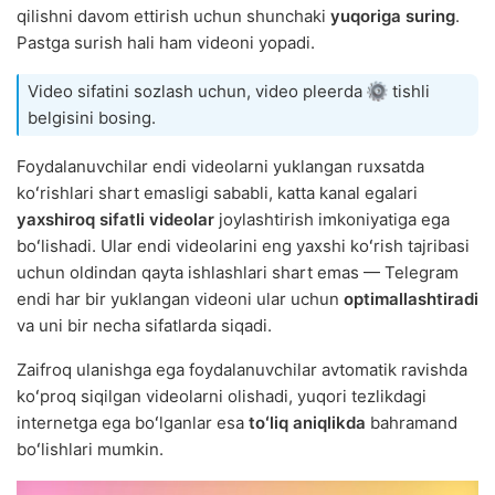
qilishni davom ettirish uchun shunchaki
yuqoriga suring
.
Pastga surish hali ham videoni yopadi.
Video sifatini sozlash uchun, video pleerda
tishli
belgisini bosing.
Foydalanuvchilar endi videolarni yuklangan ruxsatda
koʻrishlari shart emasligi sababli, katta kanal egalari
yaxshiroq sifatli videolar
joylashtirish imkoniyatiga ega
boʻlishadi. Ular endi videolarini eng yaxshi koʻrish tajribasi
uchun oldindan qayta ishlashlari shart emas — Telegram
endi har bir yuklangan videoni ular uchun
optimallashtiradi
va uni bir necha sifatlarda siqadi.
Zaifroq ulanishga ega foydalanuvchilar avtomatik ravishda
koʻproq siqilgan videolarni olishadi, yuqori tezlikdagi
internetga ega boʻlganlar esa
toʻliq aniqlikda
bahramand
boʻlishlari mumkin.