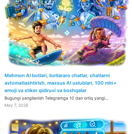
Mehmon AI botlari, botlararo chatlar, chatlarni
avtomatlashtirish, maxsus AI uslublari, 100 mln+
emoji va stiker qidiruvi va boshqalar
Bugungi yangilanish Telegramga 10 dan ortiq yangi…
May 7, 2026