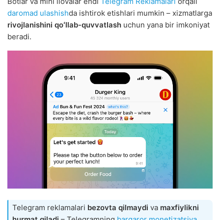
Botlar va mini ilovalar endi
Telegram Reklamalari
orqali
daromad ulashish
da ishtirok etishlari mumkin – xizmatlarga
rivojlanishini qoʻllab-quvvatlash
uchun yana bir imkoniyat
beradi.
Telegram reklamalari
bezovta qilmaydi
va
maxfiylikni
hurmat qiladi
– Telegramning
barqaror monetizatsiya