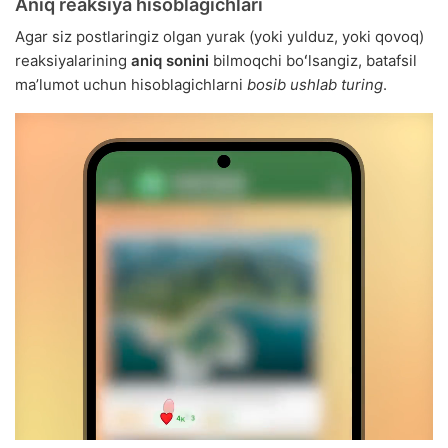
Aniq reaksiya hisoblagichlari
Agar siz postlaringiz olgan yurak (yoki yulduz, yoki qovoq)
reaksiyalarining
aniq sonini
bilmoqchi boʻlsangiz, batafsil
maʼlumot uchun hisoblagichlarni
bosib ushlab turing
.