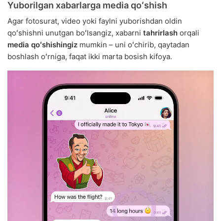
Yuborilgan xabarlarga media qoʻshish
Agar fotosurat, video yoki faylni yuborishdan oldin
qoʻshishni unutgan boʻlsangiz, xabarni
tahrirlash
orqali
media qoʻshishingiz
mumkin – uni oʻchirib, qaytadan
boshlash oʻrniga, faqat ikki marta bosish kifoya.