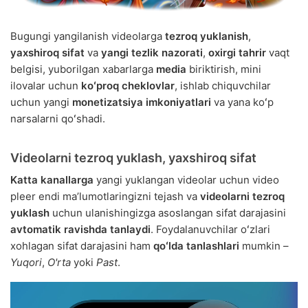
Bugungi yangilanish videolarga
tezroq yuklanish
,
yaxshiroq sifat
va
yangi tezlik nazorati
,
oxirgi tahrir
vaqt
belgisi, yuborilgan xabarlarga
media
biriktirish, mini
ilovalar uchun
koʻproq cheklovlar
, ishlab chiquvchilar
uchun yangi
monetizatsiya imkoniyatlari
va yana koʻp
narsalarni qoʻshadi.
Videolarni tezroq yuklash, yaxshiroq sifat
Katta kanallarga
yangi yuklangan videolar uchun video
pleer endi maʼlumotlaringizni tejash va
videolarni tezroq
yuklash
uchun ulanishingizga asoslangan sifat darajasini
avtomatik ravishda tanlaydi
. Foydalanuvchilar oʻzlari
xohlagan sifat darajasini ham
qoʻlda tanlashlari
mumkin –
Yuqori
,
O'rta
yoki
Past
.