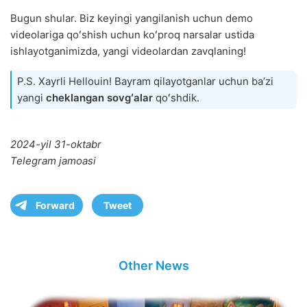
Bugun shular. Biz keyingi yangilanish uchun demo
videolariga qoʻshish uchun koʻproq narsalar ustida
ishlayotganimizda, yangi videolardan zavqlaning!
P.S. Xayrli Hellouin! Bayram qilayotganlar uchun baʼzi
yangi
cheklangan sovgʻalar
qoʻshdik.
2024-yil 31-oktabr
Telegram jamoasi
Forward
Tweet
Other News