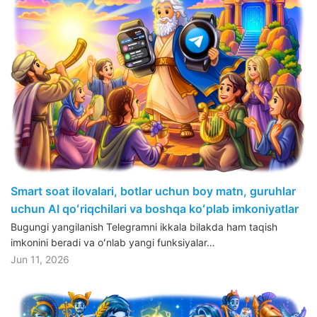
Smart soat ilovalari, botlar uchun boy matn, guruhlar
uchun AI qoʻriqchilari va boshqa koʻplab imkoniyatlar
Bugungi yangilanish Telegramni ikkala bilakda ham taqish
imkonini beradi va oʻnlab yangi funksiyalar…
Jun 11, 2026