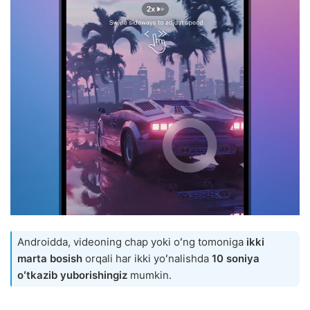
Androidda, videoning chap yoki oʻng tomoniga
ikki
marta bosish
orqali har ikki yoʻnalishda
10 soniya
oʻtkazib yuborishingiz
mumkin.