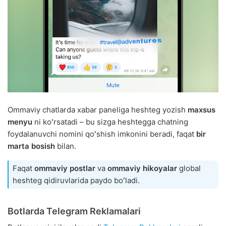
Ommaviy chatlarda xabar paneliga heshteg yozish
maxsus
menyu
ni koʻrsatadi – bu sizga heshtegga chatning
foydalanuvchi nomini qoʻshish imkonini beradi, faqat
bir
marta bosish
bilan.
Faqat
ommaviy postlar
va
ommaviy hikoyalar
global
heshteg qidiruvlarida paydo boʻladi.
Botlarda Telegram Reklamalari