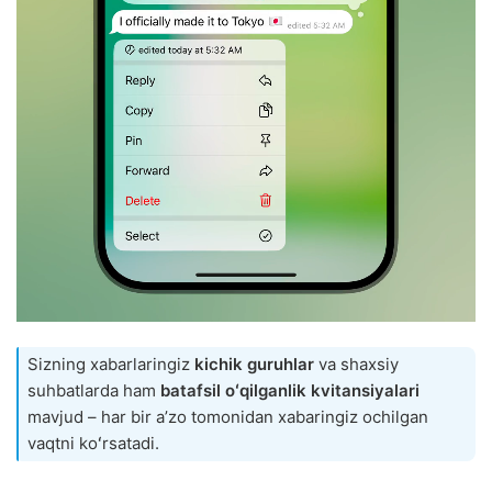
Sizning xabarlaringiz
kichik guruhlar
va shaxsiy
suhbatlarda ham
batafsil oʻqilganlik kvitansiyalari
mavjud – har bir aʼzo tomonidan xabaringiz ochilgan
vaqtni koʻrsatadi.