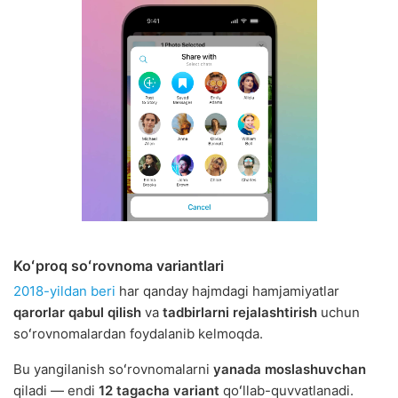
Koʻproq soʻrovnoma variantlari
2018-yildan beri
har qanday hajmdagi hamjamiyatlar
qarorlar qabul qilish
va
tadbirlarni rejalashtirish
uchun
soʻrovnomalardan foydalanib kelmoqda.
Bu yangilanish soʻrovnomalarni
yanada moslashuvchan
qiladi — endi
12 tagacha variant
qoʻllab-quvvatlanadi.