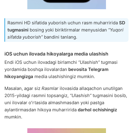
Rasmni HD sifatida yuborish uchun rasm muharririda
SD
tugmasini
bosing yoki biriktirmalar menyusidan
“Yuqori
sifatda yuborish”
bandini tanlang.
iOS uchun ilovada hikoyalarga media ulashish
Endi iOS uchun ilovadagi birlamchi
“Ulashish”
tugmasi
yordamida boshqa ilovalardan
bevosita Telegram
hikoyangizga
media ulashishingiz mumkin.
Masalan, agar siz
Rasmlar
ilovasida allaqachon unutilgan
2015-yildagi rasmni topsangiz,
“Ulashish”
tugmasini bosib,
uni ilovalar oʻrtasida almashmasdan yoki pastga
aylantirmasdan hikoya muharririda
darhol ochishingiz
mumkin.