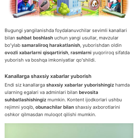
Bugungi yangilanishda foydalanuvchilar sevimli kanallari
bilan
suhbat boshlash
uchun yangi usullar, mavzular
boʻylab
samaraliroq harakatlanish
, yuborishdan oldin
ovozli xabarlarni qisqartirish
,
rasmlarni
yuqoriroq sifatda
yuborish va boshqa imkoniyatlar qoʻshildi.
Kanallarga shaxsiy xabarlar yuborish
Endi siz kanallarga
shaxsiy xabarlar yuborishingiz
hamda
ularning egalari va adminlari bilan
bevosita
suhbatlashishingiz
mumkin. Kontent ijodkorlari ushbu
rejimni yoqib,
obunachilar bilan
shaxsiy axborotlarini
oshkor qilmasdan muloqot qilishi mumkin.