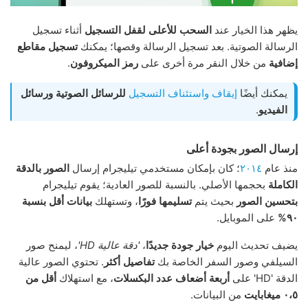
يظهر هذا الخيار عند
السحب للأعلى
لقفل التسجيل
أثناء تسجيل
الرسالة الصوتية. بعد تسجيل الرسالة وقصها؛ يمكنك
تسجيل مقاطع
إضافية
من خلال النقر مرة أخرى على
رمز الميكروفون
.
يمكنك أيضًا
إيقاف واستئناف التسجيل
للرسائل الصوتية
ورسائل
الفيديو
.
إرسال الصور بجودة أعلى
منذ عام
٢٠١٤
؛ كان بإمكان مستخدمي تيليجرام إرسال
الصور بالدقة
الكاملة
بحجمها الأصلي. بالنسبة للصور العادية؛ يقوم تيليجرام
بتحسين الصور
بحيث يتم
تسليمها فورًا
، وتستهلك
بيانات أقل بنسبة
٩٠%
على الموبايل.
يضيف تحديث اليوم
خيار جودة جديدًا
،
'دقة عالية HD'
، ليمنح صور
السيلفي وصور السفر الخاصة بك
تفاصيل أكثر
. تحتوي الصور عالية
الدقة 'HD' على
أربعة أضعاف عدد البكسلات
، مع استهلاك
أقل من
٠،٥ ميغابايت
من البيانات.