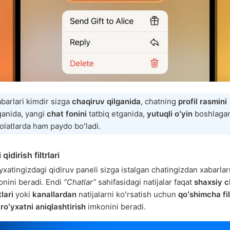
barlari kimdir sizga
chaqiruv qilganida
, chatning
profil rasmini
ganida, yangi
chat fonini
tatbiq etganida,
yutuqli oʻyin
boshlagan
latlarda ham paydo boʻladi.
qidirish filtrlari
yxatingizdagi qidiruv paneli sizga istalgan chatingizdan xabarlar
onini beradi. Endi
“Chatlar”
sahifasidagi natijalar faqat
shaxsiy c
lari
yoki
kanallardan
natijalarni koʻrsatish uchun
qoʻshimcha fil
,
roʻyxatni aniqlashtirish
imkonini beradi.