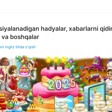
siyalanadigan hadyalar, xabarlarni qidi
ri va boshqalar
ni ingliz tilida oʻqish