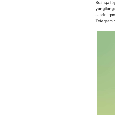
Boshqa fo
yangilang
asarini qa
Telegram Yu