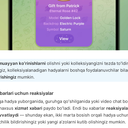
muayyan koʻrinishlarni
olishni yoki kolleksiyangizni tezda toʻldi
iz, kolleksiyalanadigan hadyalarni boshqa foydalanuvchilar bil
ishingiz
mumkin.
barlari uchun reaksiyalar
ga hadya yuborganida, guruhga qoʻshilganida yoki video chat b
 maxsus
xizmat xabari
paydo boʻladi. Endi bu xabarlar
reaksiyala
vvatlaydi
— shunday ekan, ikki marta bosish orqali hadya uchu
ilik bildirishingiz yoki yangi aʼzolarni kutib olishingiz mumkin.