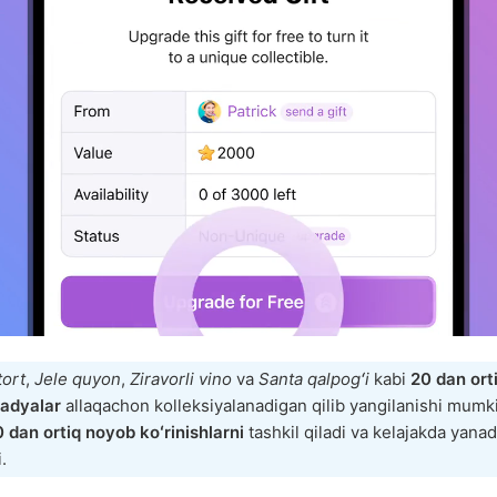
tort
,
Jele quyon
,
Ziravorli vino
va
Santa qalpogʻi
kabi
20 dan ort
adyalar
allaqachon kolleksiyalanadigan qilib yangilanishi mumk
 dan ortiq noyob koʻrinishlarni
tashkil qiladi va kelajakda yana
.