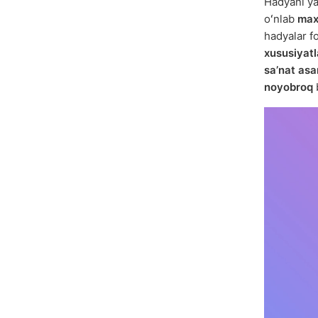
Hadyani y
oʻnlab
max
hadyalar fo
xususiyatl
saʼnat asa
noyobroq
b