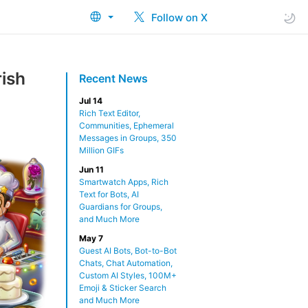
Follow on X
rish
Recent News
Jul 14
Rich Text Editor,
Communities, Ephemeral
Messages in Groups, 350
Million GIFs
Jun 11
Smartwatch Apps, Rich
Text for Bots, AI
Guardians for Groups,
and Much More
May 7
Guest AI Bots, Bot-to-Bot
Chats, Chat Automation,
Custom AI Styles, 100M+
Emoji & Sticker Search
and Much More