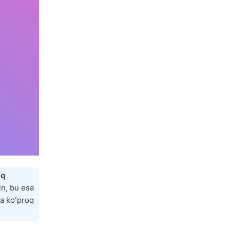
iq
in, bu esa
da koʻproq