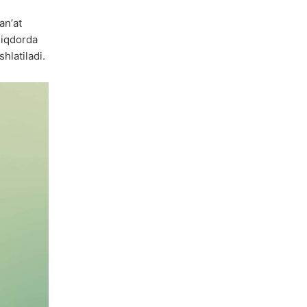
anʼat
miqdorda
hlatiladi.