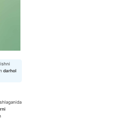
rishni
an
darhol
oshlaganida
rni
n