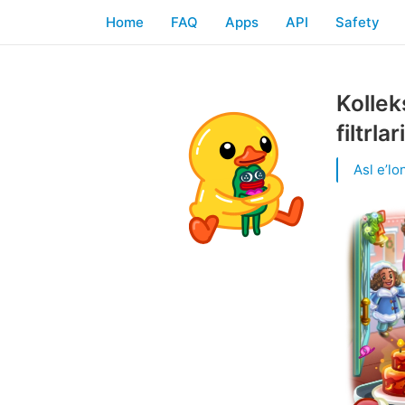
Home
FAQ
Apps
API
Safety
Kollek
filtrla
Asl eʼlon