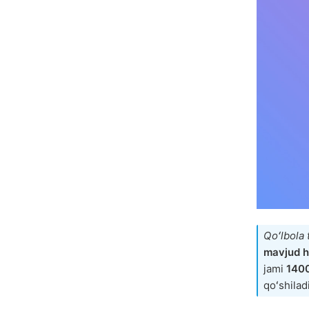
Qoʻlbola 
mavjud h
jami
1400
qoʻshiladi