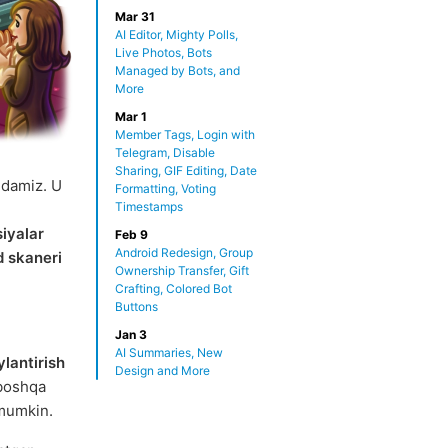
Mar 31
AI Editor, Mighty Polls,
Live Photos, Bots
Managed by Bots, and
More
Mar 1
Member Tags, Login with
Telegram, Disable
Sharing, GIF Editing, Date
qdamiz. U
Formatting, Voting
Timestamps
iyalar
Feb 9
Android Redesign, Group
 skaneri
Ownership Transfer, Gift
Crafting, Colored Bot
Buttons
Jan 3
AI Summaries, New
lantirish
Design and More
 boshqa
umkin.