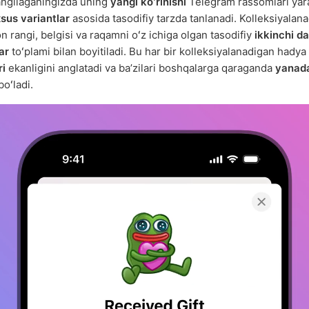
angilaganingizda uning
yangi koʻrinishi
Telegram rassomlari yar
sus variantlar
asosida tasodifiy tarzda tanlanadi. Kolleksiyalan
n rangi, belgisi va raqamni oʻz ichiga olgan tasodifiy
ikkinchi da
ar
toʻplami bilan boyitiladi. Bu har bir kolleksiyalanadigan hadya
ri
ekanligini anglatadi va baʼzilari boshqalarga qaraganda
yanad
oʻladi.