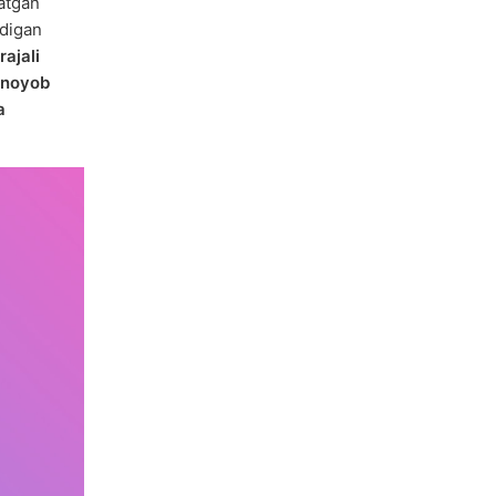
atgan
adigan
rajali
noyob
a