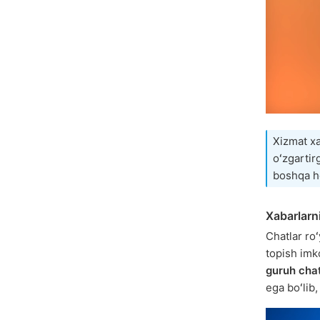
Xizmat xa
oʻzgartir
boshqa ho
Xabarlarni 
Chatlar roʻ
topish imk
guruh chat
ega boʻlib