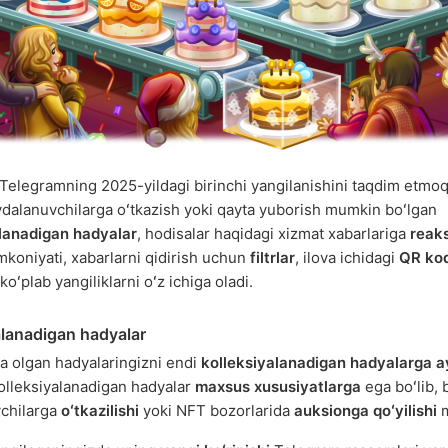
Telegramning 2025-yildagi birinchi yangilanishini taqdim etmo
dalanuvchilarga oʻtkazish yoki qayta yuborish mumkin boʻlgan
alanadigan hadyalar
, hodisalar haqidagi xizmat xabarlariga
reaks
mkoniyati, xabarlarni qidirish uchun
filtrlar
, ilova ichidagi
QR kod
oʻplab yangiliklarni oʻz ichiga oladi.
alanadigan hadyalar
 olgan hadyalaringizni endi
kolleksiyalanadigan hadyalarga ay
lleksiyalanadigan hadyalar
maxsus xususiyatlarga
ega boʻlib,
vchilarga
oʻtkazilishi
yoki NFT bozorlarida
auksionga qoʻyilishi
m