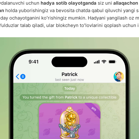
ydalanuvchi uchun
hadya sotib olayotganda
siz uni
allaqachon
an
holda yuborishingiz va bevosita chatda qabul qiluvchi yangi s
nday ochayotganini koʻrishingiz mumkin. Hadyani yangilash oz 
lduzlar talab qiladi, ular blokcheyn toʻlovlarini qoplash uchun is