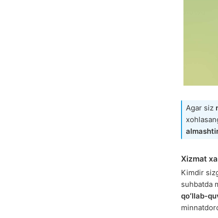
Agar siz
xohlasang
almashtir
Xizmat xa
Kimdir siz
suhbatda
qoʻllab-qu
minnatdorch