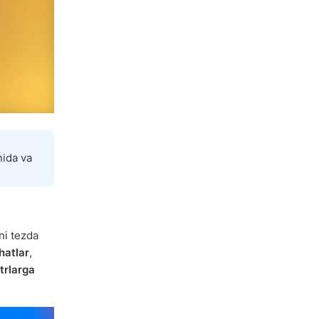
ida va
ni tezda
hatlar
,
trlarga