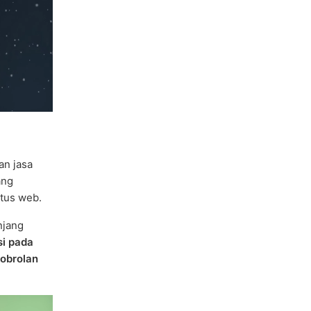
n jasa
ang
tus web.
njang
si pada
 obrolan