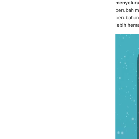
menyelur
berubah me
perubahan
lebih hema