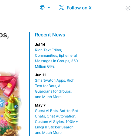
Follow on X
os,
Recent News
Jul 14
Rich Text Editor,
Communities, Ephemeral
Messages in Groups, 350
Million GIFs
Jun 11
Smartwatch Apps, Rich
Text for Bots, AI
Guardians for Groups,
and Much More
May 7
Guest AI Bots, Bot-to-Bot
Chats, Chat Automation,
Custom AI Styles, 100M+
Emoji & Sticker Search
and Much More