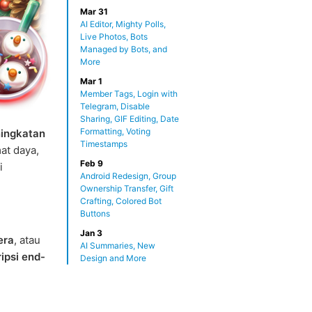
Mar 31
AI Editor, Mighty Polls,
Live Photos, Bots
Managed by Bots, and
More
Mar 1
Member Tags, Login with
Telegram, Disable
Sharing, GIF Editing, Date
Formatting, Voting
ingkatan
Timestamps
at daya,
Feb 9
i
Android Redesign, Group
Ownership Transfer, Gift
Crafting, Colored Bot
Buttons
Jan 3
era
, atau
AI Summaries, New
ipsi end-
Design and More