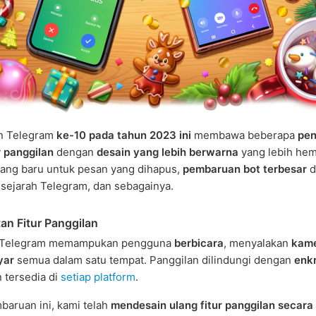
n Telegram
ke-10 pada tahun 2023 ini
membawa beberapa
pen
r panggilan
dengan
desain yang lebih berwarna
yang lebih hem
ang baru untuk pesan yang dihapus,
pembaruan bot terbesar
d
sejarah Telegram, dan sebagainya.
an Fitur Panggilan
n Telegram memampukan pengguna
berbicara
, menyalakan
kam
yar
semua dalam satu tempat. Panggilan dilindungi dengan
enkr
 tersedia di
setiap platform
.
aruan ini, kami telah
mendesain ulang fitur panggilan secara