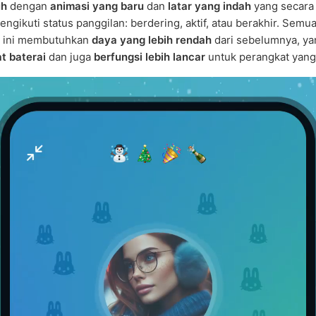
uh
dengan
animasi yang baru
dan
latar yang indah
yang secara
ngikuti status panggilan: berdering, aktif, atau berakhir. Semu
 ini membutuhkan
daya yang lebih rendah
dari sebelumnya, ya
t baterai
dan juga
berfungsi lebih lancar
untuk perangkat yang 