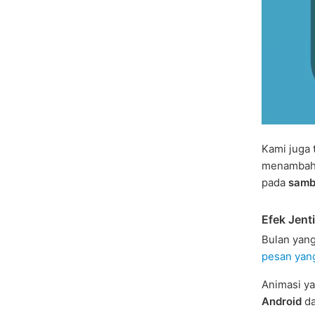
Kami juga 
menambahk
pada
samb
Efek Jen
Bulan yan
pesan yan
Animasi ya
Android
da