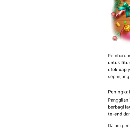
Pembarua
untuk fitu
efek uap
y
sepanjang 
Peningkat
Panggila
berbagi la
to-end
dan
Dalam pemb