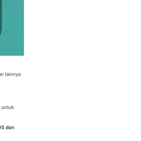
an lainnya
 untuk
OS dan