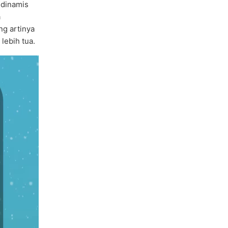
 dinamis
a
ng artinya
lebih tua.