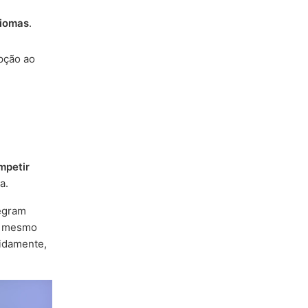
diomas
.
pção ao
mpetir
a.
egram
 mesmo
idamente,