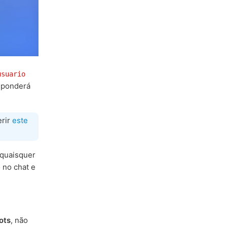
usuario
esponderá
erir
este
quaisquer
 no chat e
ots
, não