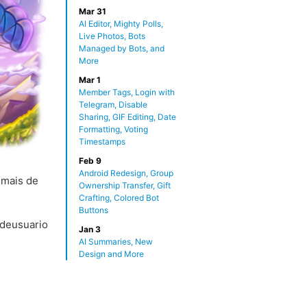
Mar 31
AI Editor, Mighty Polls,
Live Photos, Bots
Managed by Bots, and
More
Mar 1
Member Tags, Login with
Telegram, Disable
Sharing, GIF Editing, Date
Formatting, Voting
Timestamps
Feb 9
Android Redesign, Group
 mais de
Ownership Transfer, Gift
Crafting, Colored Bot
Buttons
deusuario
Jan 3
AI Summaries, New
Design and More