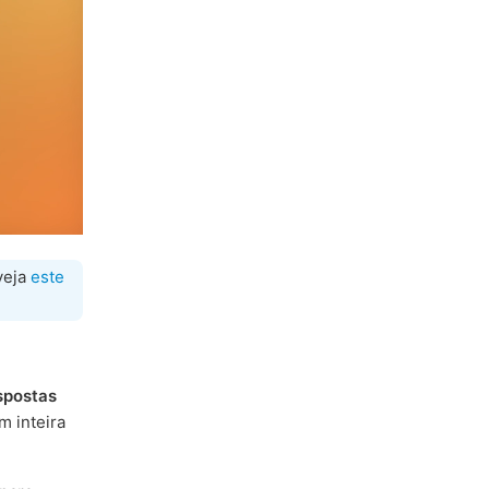
veja
este
espostas
 inteira