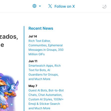
Follow on X
Recent News
zados,
Jul 14
Rich Text Editor,
 e
Communities, Ephemeral
Messages in Groups, 350
Million GIFs
Jun 11
Smartwatch Apps, Rich
Text for Bots, AI
Guardians for Groups,
and Much More
May 7
Guest AI Bots, Bot-to-Bot
Chats, Chat Automation,
Custom AI Styles, 100M+
Emoji & Sticker Search
and Much More