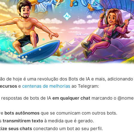
ção de hoje é uma revolução dos Bots de IA e mais, adicionando
recursos
e
centenas de melhorias
ao Telegram:
 respostas de bots de IA
em qualquer chat
marcando o @nome
re
bots autônomos
que se comunicam com outros bots.
ts
transmitirem texto
à medida que é gerado.
ize seus chats
conectando um bot ao seu perfil.