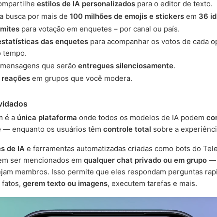
compartilhe
estilos de IA personalizados
para o editor de texto.
a busca por mais de
100 milhões de emojis e stickers
em
36 i
imites
para votação em enquetes – por canal ou país.
estatísticas das enquetes
para acompanhar os votos de cada o
o tempo.
mensagens que serão
entregues silenciosamente
.
 reações
em grupos que você modera.
vidados
m é a
única plataforma
onde todos os modelos de IA podem
co
e
— enquanto os usuários têm
controle total
sobre a experiênci
s de IA
e ferramentas automatizadas criadas como bots do Tel
em ser mencionados em
qualquer chat privado ou em grupo
—
ejam membros. Isso permite que eles respondam perguntas rap
 fatos,
gerem texto ou imagens
, executem tarefas e mais.