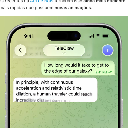
es recentes na
API de Bots
tornaram isso
ainda mais eficiente
,
 mais rápidas que possuem
novas animações
.