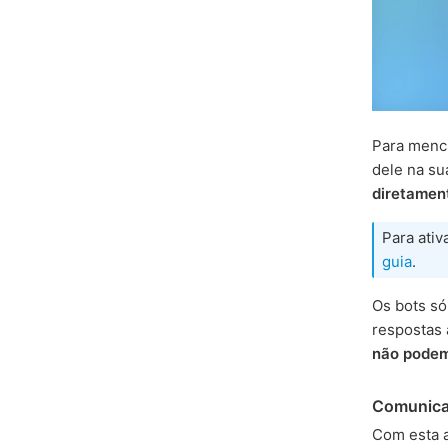
Para menci
dele na su
diretamen
Para ati
guia
.
Os bots s
respostas
não podem
Comunica
Com esta a