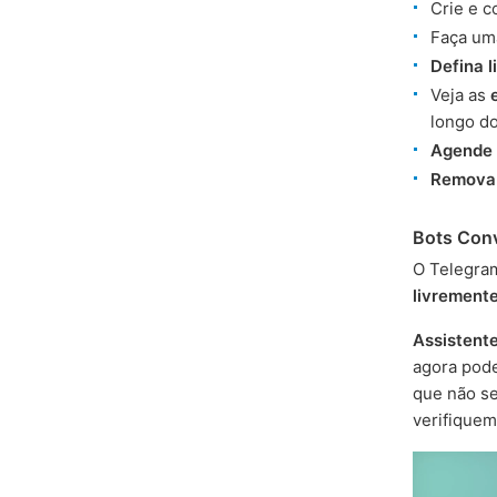
Crie e 
Faça um
Defina l
Veja as
longo d
Agende
Remova
Bots Con
O Telegra
livrement
Assistente
agora pod
que não s
verifiquem