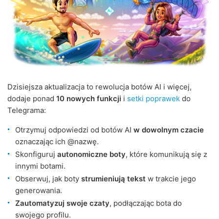
Dzisiejsza aktualizacja to rewolucja botów AI i więcej,
dodaje ponad
10 nowych funkcji
i
setki poprawek
do
Telegrama:
Otrzymuj odpowiedzi od botów AI
w dowolnym czacie
oznaczając ich @nazwę.
Skonfiguruj
autonomiczne boty
, które komunikują się z
innymi botami.
Obserwuj, jak boty
strumieniują tekst
w trakcie jego
generowania.
Zautomatyzuj swoje czaty
, podłączając bota do
swojego profilu.