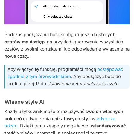
Podczas podłączania bota konfigurujesz,
do których
czatów ma dostęp
, na przykład ignorowanie wszystkich
czatów z twoimi kontaktami lub odpowiadanie wyłącznie na
nowe czaty.
Aby włączyć tę funkcję, programiści mogą
postępować
zgodnie z tym przewodnikiem
. Aby podłączyć bota do
profilu, przejdź do
Ustawienia » Automatyzacja czatu
.
Własne style AI
Każdy użytkownik może teraz używać
swoich własnych
poleceń
do tworzenia
unikatowych styli
w
edytorze
tekstu
. Dzięki temu zespoły mogą łatwo
ustandaryzować
treść
wpisów i promocji, a społeczności tworzyć