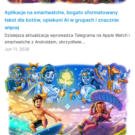
Aplikacje na smartwatche, bogato sformatowany
tekst dla botów, opiekuni AI w grupach i znacznie
więcej
Dzisiejsza aktualizacja wprowadza Telegrama na Apple Watch i
smartwatche z Androidem, obrzydliwie…
Jun 11, 2026