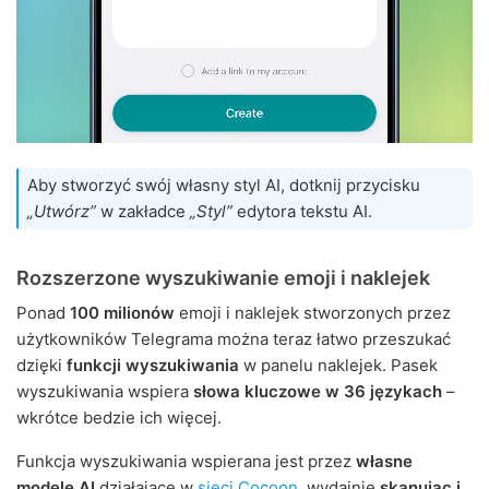
Aby stworzyć swój własny styl AI, dotknij przycisku
„Utwórz”
w zakładce
„Styl”
edytora tekstu AI.
Rozszerzone wyszukiwanie emoji i naklejek
Ponad
100 milionów
emoji i naklejek stworzonych przez
użytkowników Telegrama można teraz łatwo przeszukać
dzięki
funkcji wyszukiwania
w panelu naklejek. Pasek
wyszukiwania wspiera
słowa kluczowe w 36 językach
–
wkrótce bedzie ich więcej.
Funkcja wyszukiwania wspierana jest przez
własne
modele AI
działające w
sieci Cocoon
, wydajnie
skanując i