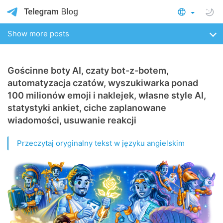
Show more posts
Gościnne boty AI, czaty bot-z-botem,
automatyzacja czatów, wyszukiwarka ponad
100 milionów emoji i naklejek, własne style AI,
statystyki ankiet, ciche zaplanowane
wiadomości, usuwanie reakcji
Przeczytaj oryginalny tekst w języku angielskim