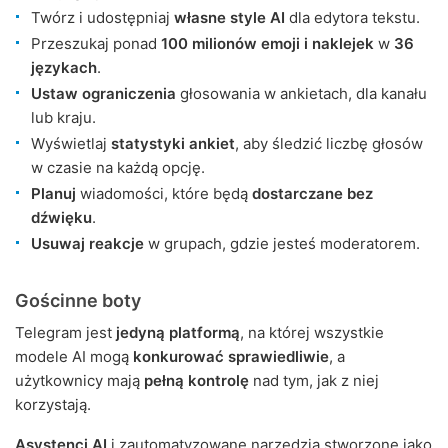
Twórz i udostępniaj
własne style AI
dla edytora tekstu.
Przeszukaj ponad
100 milionów emoji i naklejek
w
36
językach
.
Ustaw ograniczenia
głosowania w ankietach, dla kanału
lub kraju.
Wyświetlaj
statystyki ankiet
, aby śledzić liczbę głosów
w czasie na każdą opcję.
Planuj
wiadomości, które będą
dostarczane bez
dźwięku
.
Usuwaj reakcje
w grupach, gdzie jesteś moderatorem.
Gościnne boty
Telegram jest
jedyną platformą
, na której wszystkie
modele AI mogą
konkurować sprawiedliwie
, a
użytkownicy mają
pełną kontrolę
nad tym, jak z niej
korzystają.
Asystenci AI
i zautomatyzowane narzędzia stworzone jako