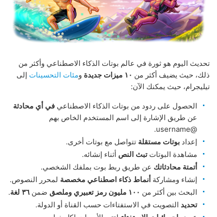
تحديث اليوم هو ثورة في عالم بوتات الذكاء الاصطناعي وأكثر من
ذلك، حيث يضيف أكثر من
١٠ ميزات جديدة
و
مئات التحسينات
إلى
تيليجرام، حيث يمكنك الآن:
الحصول على ردود من بوتات الذكاء الاصطناعي
في أي محادثة
عن طريق الإشارة إلى اسم المستخدم الخاص بهم
@username.
إعداد
بوتات مستقلة
تتواصل مع بوتات أخرى.
مشاهدة البوتات
تبث النص
أثناء إنشائه.
أتمتة محادثاتك
عن طريق ربط بوت بملفك الشخصي.
إنشاء ومشاركة
أنماط ذكاء اصطناعي مخصصة
لمحرر النصوص.
البحث بين أكثر من
١٠٠ مليون رمز تعبيري وملصق
ضمن
٣٦ لغة
.
تحديد
التصويت في الاستفتاءات حسب القناة أو الدولة.