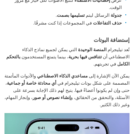
عرض
إحصائيات الاستفتاء
لتتبع الأصوات لكل خيار مع مرور
الوقت.
جدولة
الرسائل ليتم
تسليمها بصمت
.
حذف التفاعلات
في المجموعات إذا كنت مشرفًا.
إستضافة البوتات
تُعد تيليجرام
المنصة الوحيدة
التي يمكن لجميع نماذج الذكاء
الاصطناعي أن
تتنافس فيها بحرية
، بينما يتمتع المستخدمون
بالتحكم
الكامل
في تجربتهم.
يمكن الآن الإشارة إلى
مساعدي الذكاء الاصطناعي
والأدوات المأتمتة
المصممة على شكل بوتات تيليجرام في
أي محادثة خاصة أو جماعية
،
حتى وإن لم يكونوا أعضاءً فيها. يتيح لهم ذلك الإجابة بسرعة على
الأسئلة، والتحقق من الحقائق، و
إنشاء نصوص أو صور
، وإنجاز المهام،
وغير ذلك الكثير.