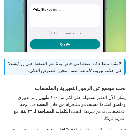
لإنشاء نمط ذكاء اصطناعي خاص بك؛ عبر الضغط على زر
'إنشاء'
في علامة تبويب
'النمط'
ضمن محرر النصوص الذكي.
بحث موسع عن الرموز التعبيرية والملصقات
يمكن الآن العثور بسهولة على أكثر من
١٠٠ مليون
رمز تعبيري
وملصق أنشأها مستخدمو تيليجرام من خلال
البحث
في لوحة
الملصقات. يدعم شريط البحث
الكلمات المفتاحية لـ ٣٦ لغة
، مع
المزيد قريبًا.
تعتمد وظيفة البحث على
نماذج ذكاء اصطناعي مخصصة
تعمل على