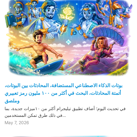
بوتات الذكاء الاصطناعي المستضافة، المحادثات بين البوتات،
أتمتة المحادثات، البحث في أكثر من ١٠٠ مليون رمز تعبيري
وملصق
في تحديث اليوم؛ أضاف تطبيق تيليجرام أكثر من ١٠ميزات جديدة، بما
في ذلك طرق تمكن المستخدمين…
May 7, 2026