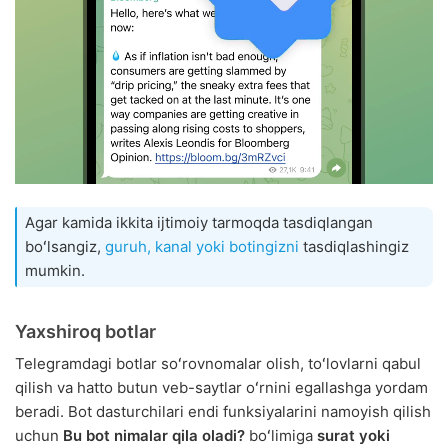
Agar kamida ikkita ijtimoiy tarmoqda tasdiqlangan
boʻlsangiz,
guruh, kanal yoki botingizni
tasdiqlashingiz
mumkin.
Yaxshiroq botlar
Telegramdagi botlar soʻrovnomalar olish, toʻlovlarni qabul
qilish va hatto butun veb-saytlar oʻrnini egallashga yordam
beradi. Bot dasturchilari endi funksiyalarini namoyish qilish
uchun
Bu bot nimalar qila oladi?
boʻlimiga
surat yoki