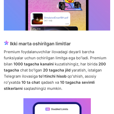
Ikki marta oshirilgan limitlar
Premium foydalanuvchilar ilovadagi deyarli barcha
funksiyalar uchun ochirilgan limitga ega boʻladi. Premium
bilan
1000 tagacha kanalni
kuzatishingiz, har birida
200
tagacha
chat boʻlgan
20 tagacha jild
yaratish, istalgan
Telegram ilovasiga
toʻrtinchi hisob
qoʻshish, asosiy
roʻyxatda
10 ta chat
qadash va
10 tagacha sevimli
stikerlarni
saqlashingiz mumkin.