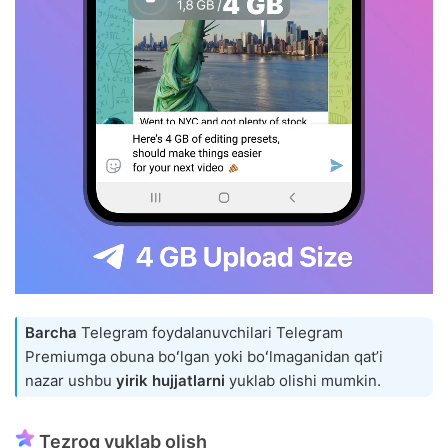
Barcha
Telegram foydalanuvchilari Telegram
Premiumga obuna boʻlgan yoki boʻlmaganidan qatʼi
nazar ushbu
yirik hujjatlarni
yuklab olishi mumkin.
Tezroq yuklab olish