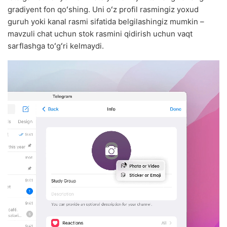
gradiyent fon qoʻshing. Uni oʻz profil rasmingiz yoxud
guruh yoki kanal rasmi sifatida belgilashingiz mumkin –
mavzuli chat uchun stok rasmini qidirish uchun vaqt
sarflashga toʻgʻri kelmaydi.