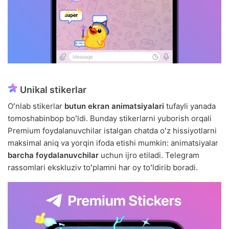
Unikal stikerlar
Oʻnlab stikerlar
butun ekran animatsiyalari
tufayli yanada
tomoshabinbop boʻldi. Bunday stikerlarni yuborish orqali
Premium foydalanuvchilar istalgan chatda oʻz hissiyotlarni
maksimal aniq va yorqin ifoda etishi mumkin: animatsiyalar
barcha foydalanuvchilar
uchun ijro etiladi. Telegram
rassomlari ekskluziv toʻplamni har oy toʻldirib boradi.