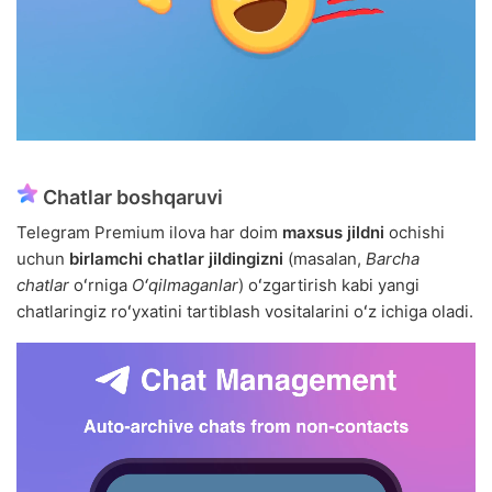
Chatlar boshqaruvi
Telegram Premium ilova har doim
maxsus jildni
ochishi
uchun
birlamchi chatlar jildingizni
(masalan,
Barcha
chatlar
oʻrniga
Oʻqilmaganlar
) oʻzgartirish kabi yangi
chatlaringiz roʻyxatini tartiblash vositalarini oʻz ichiga oladi.