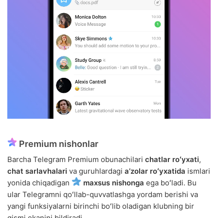
Premium nishonlar
Barcha Telegram Premium obunachilari
chatlar roʻyxati
,
chat sarlavhalari
va guruhlardagi
aʼzolar roʻyxatida
ismlari
yonida chiqadigan
maxsus nishonga
ega boʻladi. Bu
ular Telegramni qoʻllab-quvvatlashga yordam berishi va
yangi funksiyalarni birinchi boʻlib oladigan klubning bir
qismi ekanini bildiradi.