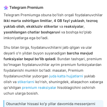
Telegram Premium
Telegram Premiumga obuna boʻlish orqali foydalanuvchilar
ikki marta oshirilgan limitlar
,
4 GB fayl yuklash
,
tezroq
yuklab olish
,
ekskluziv stikerlar
va
reaksiyalar
,
yaxshilangan chatlar boshqaruvi
va boshqa koʻplab
imkoniyatlarga ega boʻladi.
Shu bilan birga, foydalanuvchilarni jalb qilgan va ular
deyarli oʻn yildan buyon suyanadigan
barcha mavjud
funksiyalar
bepul boʻlib qoladi
. Bundan tashqari, premium
boʻlmagan foydalanuvchilar ayrim premium funksiyalardan
foydalanishi mumkin boʻladi: masalan, Premium
foydalanuvchilar yuborgan
juda katta hujjatlarni
yuklab
olish va
stikerlarni
koʻrish, shuningdek, allaqachon xabarga
qoʻshilgan
premium reaksiyalar
hisoblagichini oshirish
uchun ularga bosish.
Obunachilar hissasi koʻp yillar davomida messenjerni