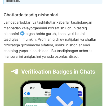
mumkin.
Chatlarda tasdiq nishonlari
Jamoat arboblari va tashkilotlar xabarlar tasdiqlangan
manbadan kelayotganinini koʻrsatish uchun tasdiq
nishonini
olgan holda guruh, kanal yoki botini
tasdiqlashi mumkin. Profillar, qidiruv natijalari va chatlar
roʻyxatiga qoʻshimcha sifatida, ushbu nishonlar endi
chatning yuqorisida chiqadi. Bu tasdiqlangan axborot
manbalarini aniqlashni yanada osonlashtiradi.