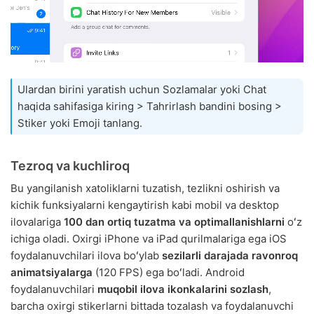
Ulardan birini yaratish uchun Sozlamalar yoki Chat
haqida sahifasiga kiring > Tahrirlash bandini bosing >
Stiker yoki Emoji tanlang.
Tezroq va kuchliroq
Bu yangilanish xatoliklarni tuzatish, tezlikni oshirish va
kichik funksiyalarni kengaytirish kabi mobil va desktop
ilovalariga
100 dan ortiq tuzatma va optimallanishlarni
oʻz
ichiga oladi. Oxirgi iPhone va iPad qurilmalariga ega iOS
foydalanuvchilari ilova boʻylab
sezilarli darajada ravonroq
animatsiyalarga
(120 FPS) ega boʻladi. Android
foydalanuvchilari
muqobil ilova ikonkalarini sozlash
,
barcha oxirgi stikerlarni bittada tozalash va foydalanuvchi