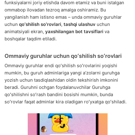
funksiyalarni joriy etishda davom etamiz va buni istalgan
ommabop ilovadan tezroq amalga oshiramiz. Bu
yangilanish ham istisno emas – unda ommaviy guruhlar
uchun
qoʻshilish soʻrovlari
,
tashqi ulashuv
uchun
animatsiyali ekran,
yaxshilangan bot tavsiflari
va
boshqalar taqdim etiladi.
Ommaviy guruhlar uchun qoʻshilish soʻrovlari
Ommaviy guruhlar endi qoʻshilish soʻrovlarini yoqishi
mumkin, bu guruh adminlariga yangi aʼzolarni guruhga
yozish uchun tasdiqlashidan oldin tekshirish imkonini
beradi. Guruhni ochgan foydalanuvchilar Guruhga
qoʻshilishni soʻrash bandini bosishi mumkin, bunda
soʻrovlar faqat adminlar kira oladigan roʻyxatga qoʻshiladi.