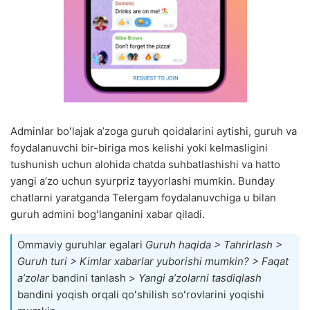
Adminlar boʻlajak aʼzoga guruh qoidalarini aytishi, guruh va
foydalanuvchi bir-biriga mos kelishi yoki kelmasligini
tushunish uchun alohida chatda suhbatlashishi va hatto
yangi aʼzo uchun syurpriz tayyorlashi mumkin. Bunday
chatlarni yaratganda Telergam foydalanuvchiga u bilan
guruh admini bogʻlanganini xabar qiladi.
Ommaviy guruhlar egalari
Guruh haqida > Tahrirlash >
Guruh turi > Kimlar xabarlar yuborishi mumkin? >
Faqat
aʼzolar
bandini tanlash >
Yangi aʼzolarni tasdiqlash
bandini yoqish orqali qoʻshilish soʻrovlarini yoqishi