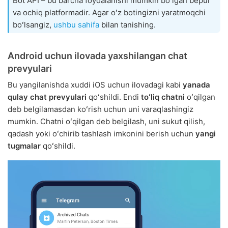
Bot API – bu barcha foydalanishi mumkin boʻlgan bepul
va ochiq platformadir. Agar oʻz botingizni yaratmoqchi
boʻlsangiz,
ushbu sahifa
bilan tanishing.
Android uchun ilovada yaxshilangan chat
prevyulari
Bu yangilanishda xuddi iOS uchun ilovadagi kabi
yanada
qulay chat prevyulari
qoʻshildi. Endi
toʻliq chatni
oʻqilgan
deb belgilamasdan koʻrish uchun uni varaqlashingiz
mumkin. Chatni oʻqilgan deb belgilash, uni sukut qilish,
qadash yoki oʻchirib tashlash imkonini berish uchun
yangi
tugmalar
qoʻshildi.