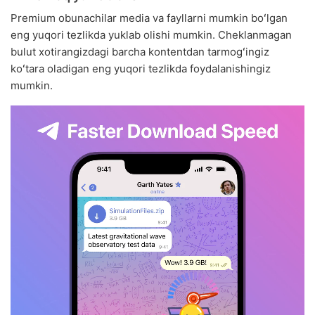
Premium obunachilar media va fayllarni mumkin boʻlgan
eng yuqori tezlikda yuklab olishi mumkin. Cheklanmagan
bulut xotirangizdagi barcha kontentdan tarmogʻingiz
koʻtara oladigan eng yuqori tezlikda foydalanishingiz
mumkin.