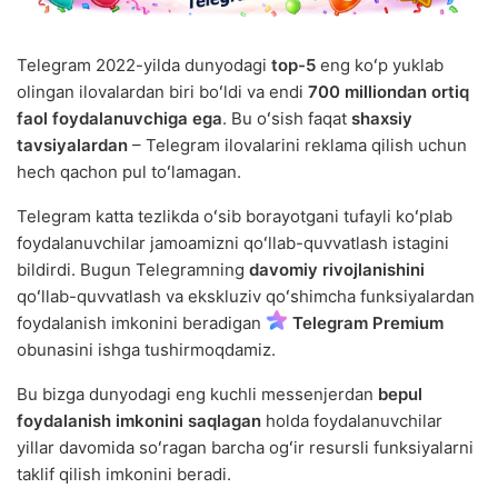
Telegram 2022-yilda dunyodagi
top-5
eng koʻp yuklab
olingan ilovalardan biri boʻldi va endi
700 milliondan ortiq
faol foydalanuvchiga ega
. Bu oʻsish faqat
shaxsiy
tavsiyalardan
– Telegram ilovalarini reklama qilish uchun
hech qachon pul toʻlamagan.
Telegram katta tezlikda oʻsib borayotgani tufayli koʻplab
foydalanuvchilar jamoamizni qoʻllab-quvvatlash istagini
bildirdi. Bugun Telegramning
davomiy rivojlanishini
qoʻllab-quvvatlash va ekskluziv qoʻshimcha funksiyalardan
foydalanish imkonini beradigan
Telegram Premium
obunasini ishga tushirmoqdamiz.
Bu bizga dunyodagi eng kuchli messenjerdan
bepul
foydalanish imkonini saqlagan
holda foydalanuvchilar
yillar davomida soʻragan barcha ogʻir resursli funksiyalarni
taklif qilish imkonini beradi.