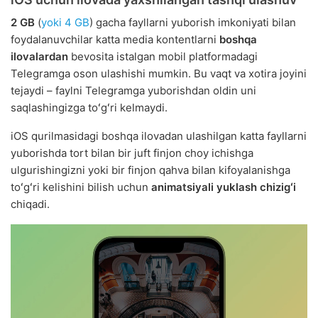
2 GB
(
yoki 4 GB
) gacha fayllarni yuborish imkoniyati bilan
foydalanuvchilar katta media kontentlarni
boshqa
ilovalardan
bevosita istalgan mobil platformadagi
Telegramga oson ulashishi mumkin. Bu vaqt va xotira joyini
tejaydi – faylni Telegramga yuborishdan oldin uni
saqlashingizga toʻgʻri kelmaydi.
iOS qurilmasidagi boshqa ilovadan ulashilgan katta fayllarni
yuborishda tort bilan bir juft finjon choy ichishga
ulgurishingizni yoki bir finjon qahva bilan kifoyalanishga
toʻgʻri kelishini bilish uchun
animatsiyali yuklash chizigʻi
chiqadi.