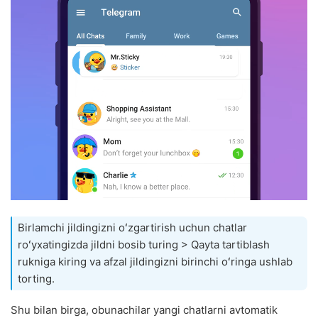
Birlamchi jildingizni oʻzgartirish uchun chatlar
roʻyxatingizda jildni bosib turing > Qayta tartiblash
rukniga kiring va afzal jildingizni birinchi oʻringa ushlab
torting.
Shu bilan birga, obunachilar yangi chatlarni avtomatik