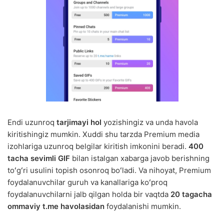
Endi uzunroq
tarjimayi hol
yozishingiz va unda havola
kiritishingiz mumkin. Xuddi shu tarzda Premium media
izohlariga uzunroq belgilar kiritish imkonini beradi.
400
tacha sevimli GIF
bilan istalgan xabarga javob berishning
toʻgʻri usulini topish osonroq boʻladi. Va nihoyat, Premium
foydalanuvchilar guruh va kanallariga koʻproq
foydalanuvchilarni jalb qilgan holda bir vaqtda
20 tagacha
ommaviy t.me havolasidan
foydalanishi mumkin.