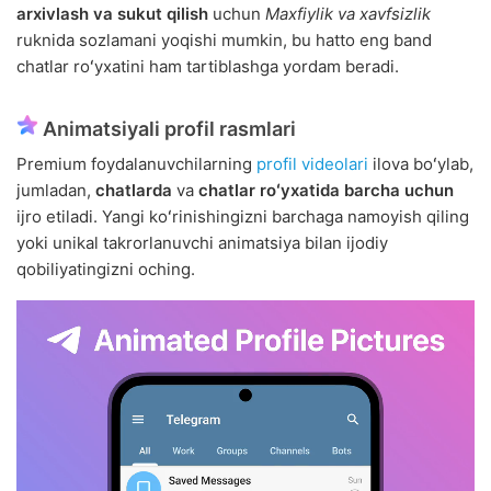
arxivlash va sukut qilish
uchun
Maxfiylik va xavfsizlik
ruknida sozlamani yoqishi mumkin, bu hatto eng band
chatlar roʻyxatini ham tartiblashga yordam beradi.
Animatsiyali profil rasmlari
Premium foydalanuvchilarning
profil videolari
ilova boʻylab,
jumladan,
chatlarda
va
chatlar roʻyxatida
barcha uchun
ijro etiladi. Yangi koʻrinishingizni barchaga namoyish qiling
yoki unikal takrorlanuvchi animatsiya bilan ijodiy
qobiliyatingizni oching.