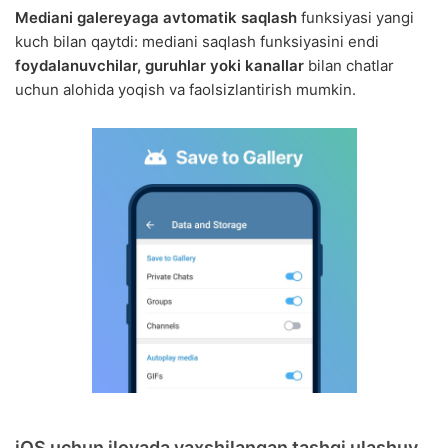
Mediani galereyaga avtomatik saqlash
funksiyasi yangi
kuch bilan qaytdi: mediani saqlash funksiyasini endi
foydalanuvchilar, guruhlar yoki kanallar
bilan chatlar
uchun alohida yoqish va faolsizlantirish mumkin.
iOS uchun ilovada yaxshilangan tashqi ulashuv