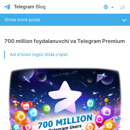
Show more posts
700 million foydalanuvchi va Telegram Premium
Asl eʼlonni ingliz tilida oʻqish