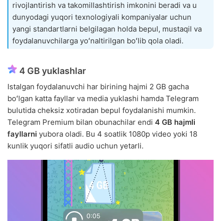
rivojlantirish va takomillashtirish imkonini beradi va u
dunyodagi yuqori texnologiyali kompaniyalar uchun
yangi standartlarni belgilagan holda bepul, mustaqil va
foydalanuvchilarga yoʻnaltirilgan boʻlib qola oladi.
4 GB yuklashlar
Istalgan foydalanuvchi har birining hajmi 2 GB gacha
boʻlgan katta fayllar va media yuklashi hamda Telegram
bulutida cheksiz xotiradan bepul foydalanishi mumkin.
Telegram Premium bilan obunachilar endi
4 GB hajmli
fayllarni
yubora oladi. Bu 4 soatlik 1080p video yoki 18
kunlik yuqori sifatli audio uchun yetarli.