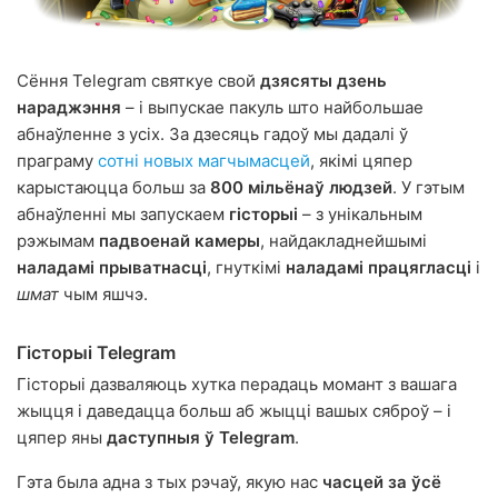
Сёння Telegram святкуе свой
дзясяты дзень
нараджэння
– і выпускае пакуль што найбольшае
абнаўленне з усіх. За дзесяць гадоў мы дадалі ў
праграму
сотні новых магчымасцей
, якімі цяпер
карыстаюцца больш за
800 мільёнаў людзей
. У гэтым
абнаўленні мы запускаем
гісторыі
– з унікальным
рэжымам
падвоенай камеры
, найдакладнейшымі
наладамі прыватнасці
, гнуткімі
наладамі працягласці
і
шмат
чым яшчэ.
Гісторыі Telegram
Гісторыі дазваляюць хутка перадаць момант з вашага
жыцця і даведацца больш аб жыцці вашых сяброў – і
цяпер яны
даступныя ў Telegram
.
Гэта была адна з тых рэчаў, якую нас
часцей за ўсё