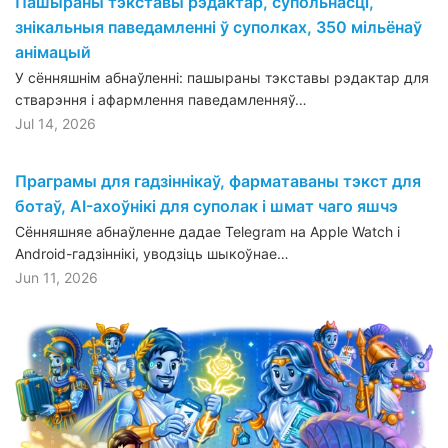
Пашыраны тэкставы рэдактар, супольнасці,
знікальныя паведамленні ў суполках, 350 мільёнаў
анімацый
У сённяшнім абнаўленні: пашыраны тэкставы рэдактар для
стварэння і афармлення паведамленняў…
Jul 14, 2026
Праграмы для гадзіннікаў, фарматаваны тэкст для
ботаў, AI-ахоўнікі для суполак і шмат чаго яшчэ
Сённяшняе абнаўленне дадае Telegram на Apple Watch і
Android-гадзіннікі, уводзіць шыкоўнае…
Jun 11, 2026