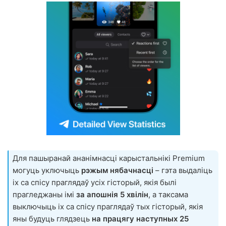
Для пашыранай ананімнасці карыстальнікі Premium
могуць уключыць
рэжым нябачнасці
– гэта выдаліць
іх са спісу праглядаў усіх гісторый, якія былі
прагледжаны імі
за апошнія 5 хвілін
, а таксама
выключыць іх са спісу праглядаў тых гісторый, якія
яны будуць глядзець
на працягу наступных 25