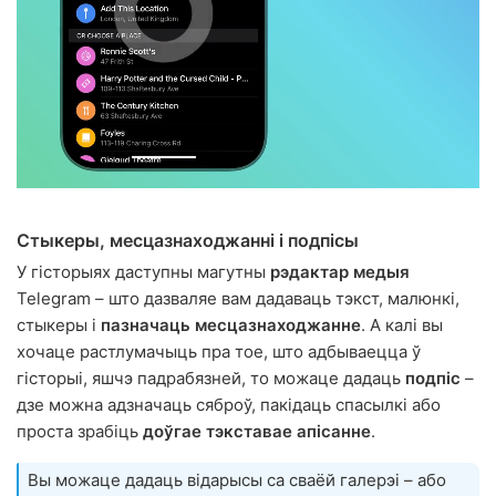
Стыкеры, месцазнаходжанні і подпісы
У гісторыях даступны магутны
рэдактар медыя
Telegram – што дазваляе вам дадаваць тэкст, малюнкі,
стыкеры і
пазначаць месцазнаходжанне
. А калі вы
хочаце растлумачыць пра тое, што адбываецца ў
гісторыі, яшчэ падрабязней, то можаце дадаць
подпіс
–
дзе можна адзначаць сяброў, пакідаць спасылкі або
проста зрабіць
доўгае тэкставае апісанне
.
Вы можаце дадаць відарысы са сваёй галерэі – або