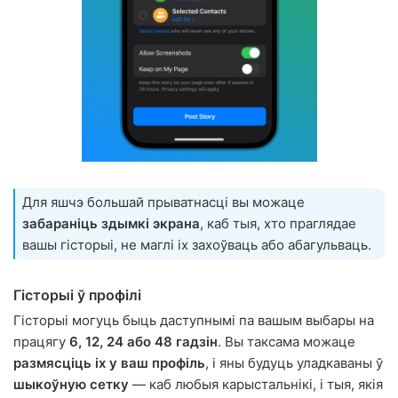
Для яшчэ большай прыватнасці вы можаце
забараніць здымкі экрана
, каб тыя, хто праглядае
вашы гісторыі, не маглі іх захоўваць або абагульваць.
Гісторыі ў профілі
Гісторыі могуць быць даступнымі па вашым выбары на
працягу
6, 12, 24 або 48 гадзін
. Вы таксама можаце
размясціць іх у ваш профіль
, і яны будуць уладкаваны ў
шыкоўную сетку
— каб любыя карыстальнікі, і тыя, якія