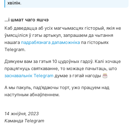
хвілін
.
…і шмат чаго яшчэ
Каб даведацца аб усіх магчымасцях гісторый, якія не
ўмясціліся ў гэты артыкул, запрашаем да чытання
нашага
падрабязнага дапаможніка
па гісторыях
Telegram.
Дзякуем вам за гэтыя 10 цудоўных гадоў. Калі хочаце
працягнуць святкаванне, то можаце пачытаць, што
заснавальнік Telegram
думае з гэтай нагоды
А мы пакуль, пад’ядаючы торт, ужо працуем над
наступным абнаўленнем.
14 жніўня, 2023
Каманда Telegram