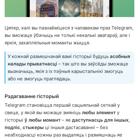
Цяпер, калі вы пазнаёміцеся з чалавекам праз Telegram,
вы зможаце ўбачыць не толькі некалькі аватараў, але і
яркія, захапляльныя моманты жыцця.
У кожнай размешчанай вамі гісторыі будуць
асобныя
налады прыватнасці
– так што вы заўсёды зможаце
вызначыць, якія з іх пэўныя карыстальнікі змогуць
або не змогуць праглядаць.
Рэдагаванне гісторый
Telegram становіцца першай сацыяльнай сеткай у
свеце, у якой вы можаце змяніць
любы элемент
у
гісторыі
ў любы момант
– яе
даступнасць для іншых
,
подпіс
,
стыкеры
ці іншыя дастасаванні – без
неабходнасці кожны раз выдаляць і размяшчаць яе