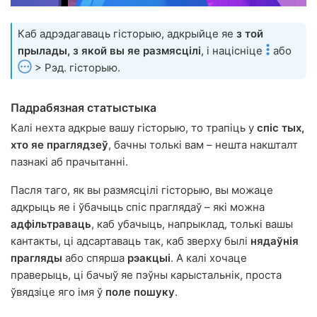
Каб адрэдагаваць гісторыю, адкрыйце яе
з той
прылады, з якой вы яе размясцілі
, і націсніце
або
> Рэд. гісторыю.
Падрабязная статыстыка
Калі нехта адкрые вашу гісторыю, то трапіць у
спіс тых,
хто яе праглядзеў
, бачны толькі вам – нешта накшталт
пазнакі аб прачытанні.
Пасля таго, як вы размясцілі гісторыю, вы можаце
адкрыць яе і ўбачыць спіс праглядаў – які можна
адфільтраваць
, каб убачыць, напрыклад, толькі вашы
кантакты, ці адсартаваць так, каб зверху былі
нядаўнія
прагляды
або спярша
рэакцыі
. А калі хочаце
праверыць, ці бачыў яе пэўны карыстальнік, проста
ўвядзіце яго імя ў
поле пошуку
.