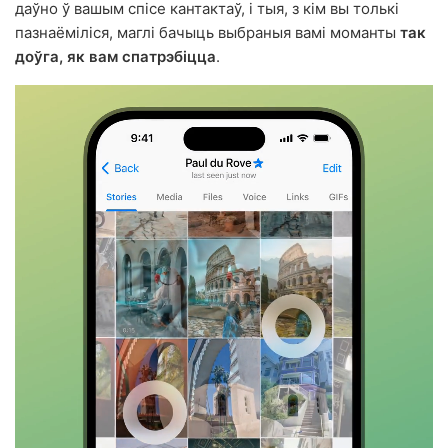
даўно ў вашым спісе кантактаў, і тыя, з кім вы толькі
пазнаёміліся, маглі бачыць выбраныя вамі моманты
так
доўга, як вам спатрэбіцца
.