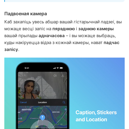
Падвоеная камера
Каб захапіць увесь абшар вашай
гістарычнай падзеі
, вы
можаце весці запіс на
пярэднюю
і
заднюю камеры
вашай прылады
адначасова
– і вы можаце выбраць,
куды накіруецца відэа з кожнай камеры, нават
падчас
запісу
.