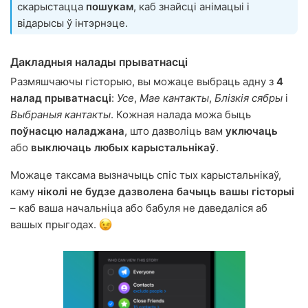
скарыстацца
пошукам
, каб знайсці анімацыі і
відарысы ў інтэрнэце.
Дакладныя налады прыватнасці
Размяшчаючы гісторыю, вы можаце выбраць адну з
4
налад прыватнасці
:
Усе
,
Мае кантакты
,
Блізкія сябры
і
Выбраныя кантакты
. Кожная налада можа быць
поўнасцю наладжана
, што дазволіць вам
уключаць
або
выключаць любых карыстальнікаў
.
Можаце таксама вызначыць спіс тых карыстальнікаў,
каму
ніколі не будзе дазволена бачыць вашы гісторыі
– каб ваша начальніца або бабуля не даведаліся аб
вашых прыгодах.