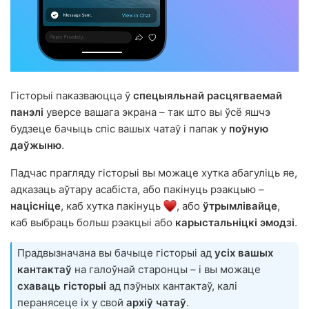
Гісторыі паказваюцца ў
спецыяльнай расцягваемай
панэлі
уверсе вашага экрана – так што вы ўсё яшчэ
будзеце бачыць спіс вашых чатаў і папак у
поўную
даўжыню
.
Падчас прагляду гісторыі вы можаце хутка абагуліць яе,
адказаць аўтару асабіста, або пакінуць рэакцыю –
націсніце
, каб хутка пакінуць
, або
ўтрымлівайце
,
каб выбраць больш рэакцыі або
карыстальніцкі эмодзі
.
Прадвызначана вы бачыце гісторыі ад
усіх вашых
кантактаў
на галоўнай старонцы – і вы можаце
схаваць гісторыі
ад пэўных кантактаў, калі
перанясеце іх у свой
архіў чатаў
.