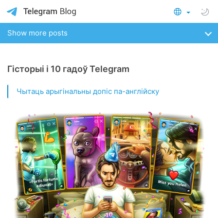
Show more posts
Гісторыі і 10 гадоў Telegram
Чытаць арыгінальны допіс па-англійску