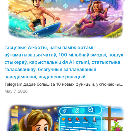
Гасцявыя AI-боты, чаты паміж ботамі,
аўтаматызацыя чатаў, 100 мільёнаў эмодзі, пошук
стыкераў, карыстальніцкія AI-стылі, статыстыка
галасаванняў, бязгучныя запланаваныя
паведамленні, выдаленне рэакцый
Telegram дадае больш за 10 новых функцый, уключаючы…
May 7, 2026