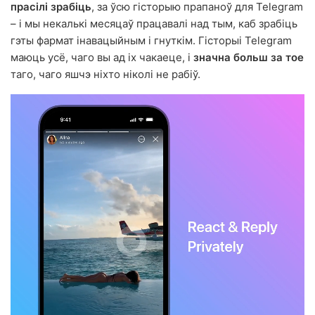
прасілі зрабіць
, за ўсю гісторыю прапаноў для Telegram
– і мы некалькі месяцаў працавалі над тым, каб зрабіць
гэты фармат інавацыйным і гнуткім. Гісторыі Telegram
маюць усё, чаго вы ад іх чакаеце, і
значна больш за тое
таго, чаго яшчэ ніхто ніколі не рабіў.