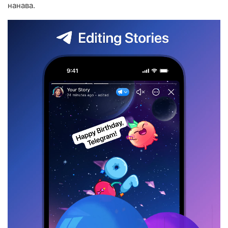
нанава.