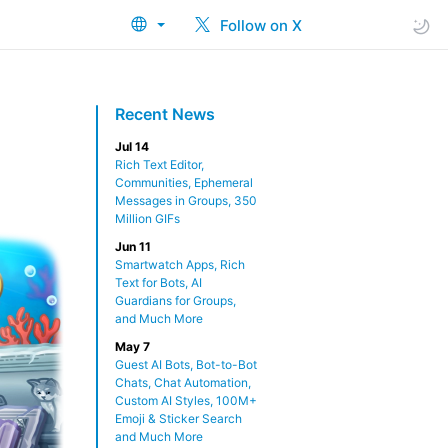
Follow on X
Recent News
Jul 14
Rich Text Editor,
Communities, Ephemeral
Messages in Groups, 350
Million GIFs
Jun 11
Smartwatch Apps, Rich
Text for Bots, AI
Guardians for Groups,
and Much More
May 7
Guest AI Bots, Bot-to-Bot
Chats, Chat Automation,
Custom AI Styles, 100M+
Emoji & Sticker Search
and Much More