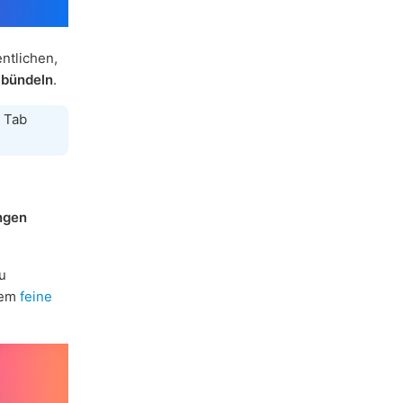
ntlichen,
 bündeln
.
 Tab
ngen
u
dem
feine