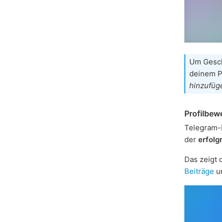
Um Gesch
deinem P
hinzufüg
Profilbew
Telegram-P
der
erfolg
Das zeigt
Beiträge
un