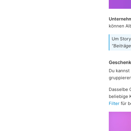
Unterneh
können Al
Um Story
“Beiträge
Geschen
Du kannst 
gruppiere
Dasselbe 
beliebige
Filter
für 