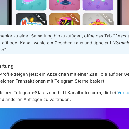
enke zu einer Sammlung hinzuzufügen, öffne das Tab
“Gesch
rofil oder Kanal, wähle ein Geschenk aus und tippe auf
“Samml
en”
.
ertung
rofile zeigen jetzt ein
Abzeichen
mit einer
Zahl
, die auf der 
reichen Transaktionen
mit Telegram Sterne basiert.
 deinen Telegram-Status und
hilft Kanalbetreibern
, dir bei
Vorsc
d anderen Anfragen zu vertrauen.