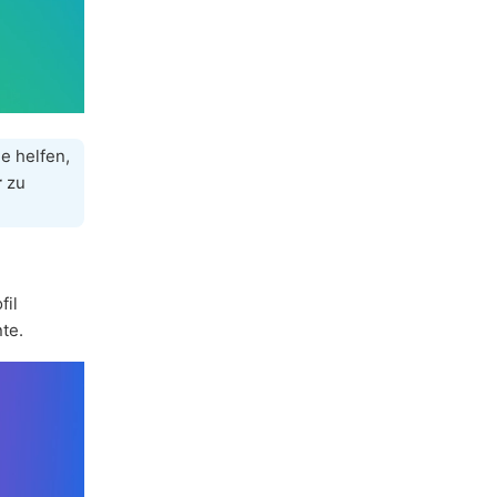
ie helfen,
r
zu
fil
te.