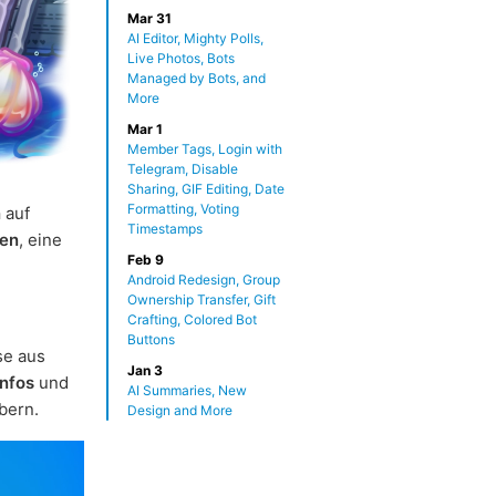
Mar 31
AI Editor, Mighty Polls,
Live Photos, Bots
Managed by Bots, and
More
Mar 1
Member Tags, Login with
Telegram, Disable
Sharing, GIF Editing, Date
Formatting, Voting
n
auf
Timestamps
gen
, eine
Feb 9
Android Redesign, Group
Ownership Transfer, Gift
Crafting, Colored Bot
Buttons
se aus
Jan 3
Infos
und
AI Summaries, New
bern.
Design and More