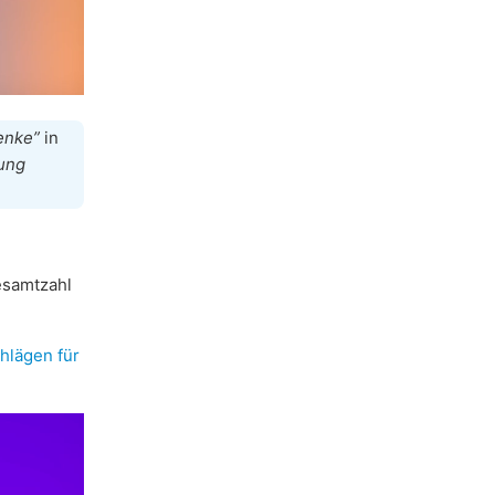
enke”
in
ung
Gesamtzahl
hlägen für