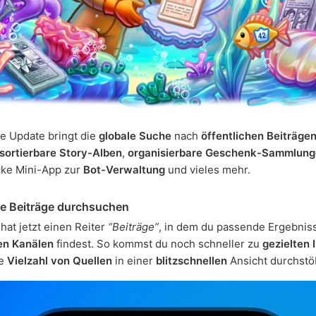
e Update bringt die
globale Suche
nach
öffentlichen Beiträge
sortierbare Story-Alben
,
organisierbare Geschenk-Sammlun
cke Mini-App zur
Bot-Verwaltung
und vieles mehr.
he Beiträge durchsuchen
hat jetzt einen Reiter
“Beiträge”
, in dem du passende Ergebnis
en Kanälen
findest. So kommst du noch schneller zu
gezielten 
ne
Vielzahl von Quellen
in einer
blitzschnellen
Ansicht durchstö