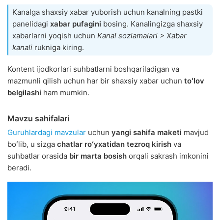
Kanalga shaxsiy xabar yuborish uchun kanalning pastki
panelidagi
xabar pufagini
bosing. Kanalingizga shaxsiy
xabarlarni yoqish uchun
Kanal sozlamalari > Xabar
kanali
rukniga kiring.
Kontent ijodkorlari suhbatlarni boshqariladigan va
mazmunli qilish uchun har bir shaxsiy xabar uchun
toʻlov
belgilashi
ham mumkin.
Mavzu sahifalari
Guruhlardagi mavzular
uchun
yangi sahifa maketi
mavjud
boʻlib, u sizga
chatlar roʻyxatidan tezroq kirish
va
suhbatlar orasida
bir marta bosish
orqali sakrash imkonini
beradi.