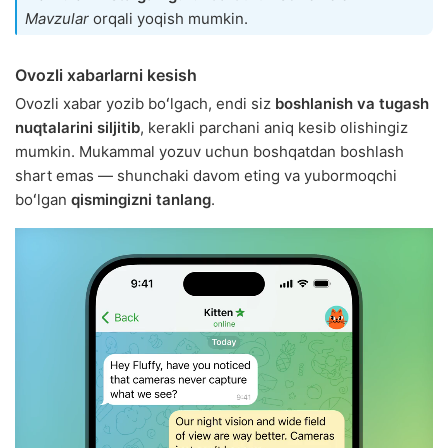
Mavzular
orqali yoqish mumkin.
Ovozli xabarlarni kesish
Ovozli xabar yozib boʻlgach, endi siz
boshlanish va tugash
nuqtalarini siljitib
, kerakli parchani aniq kesib olishingiz
mumkin. Mukammal yozuv uchun boshqatdan boshlash
shart emas — shunchaki davom eting va yubormoqchi
boʻlgan
qismingizni tanlang
.