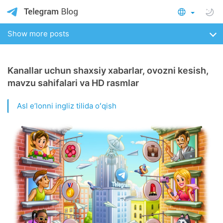
Show more posts
Kanallar uchun shaxsiy xabarlar, ovozni kesish,
mavzu sahifalari va HD rasmlar
Asl eʼlonni ingliz tilida oʻqish