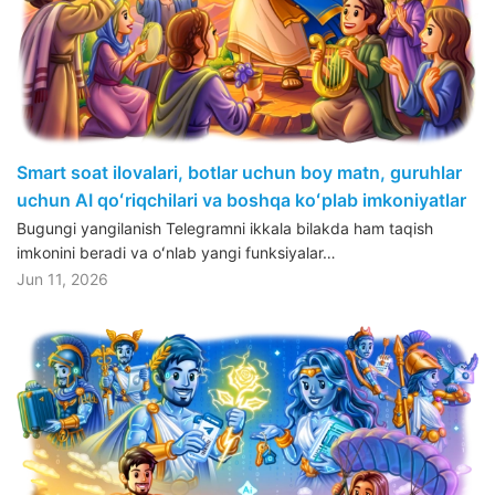
Smart soat ilovalari, botlar uchun boy matn, guruhlar
uchun AI qoʻriqchilari va boshqa koʻplab imkoniyatlar
Bugungi yangilanish Telegramni ikkala bilakda ham taqish
imkonini beradi va oʻnlab yangi funksiyalar…
Jun 11, 2026