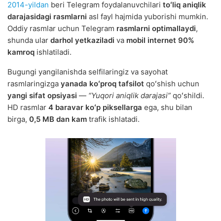
2014-yildan
beri Telegram foydalanuvchilari
toʻliq aniqlik
darajasidagi rasmlarni
asl fayl hajmida yuborishi mumkin.
Oddiy rasmlar uchun Telegram
rasmlarni optimallaydi
,
shunda ular
darhol yetkaziladi
va
mobil internet 90%
kamroq
ishlatiladi.
Bugungi yangilanishda selfilaringiz va sayohat
rasmlaringizga
yanada koʻproq tafsilot
qoʻshish uchun
yangi sifat opsiyasi
—
“Yuqori aniqlik darajasi”
qoʻshildi.
HD rasmlar
4 baravar koʻp piksellarga
ega, shu bilan
birga,
0,5 MB dan kam
trafik ishlatadi.