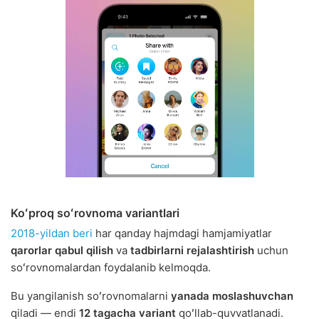
Koʻproq soʻrovnoma variantlari
2018-yildan beri
har qanday hajmdagi hamjamiyatlar
qarorlar qabul qilish
va
tadbirlarni rejalashtirish
uchun
soʻrovnomalardan foydalanib kelmoqda.
Bu yangilanish soʻrovnomalarni
yanada moslashuvchan
qiladi — endi
12 tagacha variant
qoʻllab-quvvatlanadi.