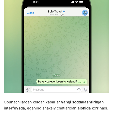
Obunachilardan kelgan xabarlar
yangi soddalashtirilgan
interfeysda
, eganing shaxsiy chatlaridan
alohida
koʻrinadi.