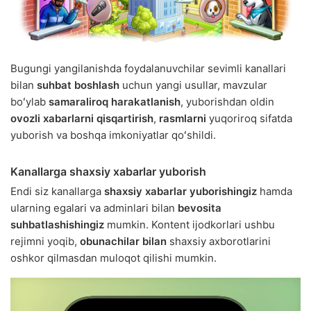
Bugungi yangilanishda foydalanuvchilar sevimli kanallari
bilan
suhbat boshlash
uchun yangi usullar, mavzular
boʻylab
samaraliroq harakatlanish
, yuborishdan oldin
ovozli xabarlarni qisqartirish
,
rasmlarni
yuqoriroq sifatda
yuborish va boshqa imkoniyatlar qoʻshildi.
Kanallarga shaxsiy xabarlar yuborish
Endi siz kanallarga
shaxsiy xabarlar yuborishingiz
hamda
ularning egalari va adminlari bilan
bevosita
suhbatlashishingiz
mumkin. Kontent ijodkorlari ushbu
rejimni yoqib,
obunachilar bilan
shaxsiy axborotlarini
oshkor qilmasdan muloqot qilishi mumkin.