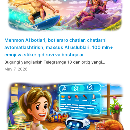
Mehmon AI botlari, botlararo chatlar, chatlarni
avtomatlashtirish, maxsus AI uslublari, 100 mln+
emoji va stiker qidiruvi va boshqalar
Bugungi yangilanish Telegramga 10 dan ortiq yangi…
May 7, 2026