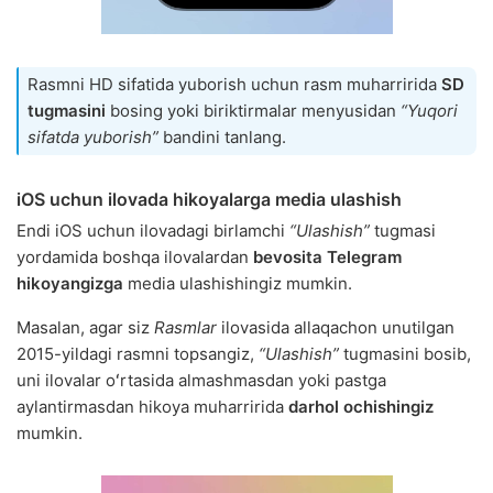
Rasmni HD sifatida yuborish uchun rasm muharririda
SD
tugmasini
bosing yoki biriktirmalar menyusidan
“Yuqori
sifatda yuborish”
bandini tanlang.
iOS uchun ilovada hikoyalarga media ulashish
Endi iOS uchun ilovadagi birlamchi
“Ulashish”
tugmasi
yordamida boshqa ilovalardan
bevosita Telegram
hikoyangizga
media ulashishingiz mumkin.
Masalan, agar siz
Rasmlar
ilovasida allaqachon unutilgan
2015-yildagi rasmni topsangiz,
“Ulashish”
tugmasini bosib,
uni ilovalar oʻrtasida almashmasdan yoki pastga
aylantirmasdan hikoya muharririda
darhol ochishingiz
mumkin.