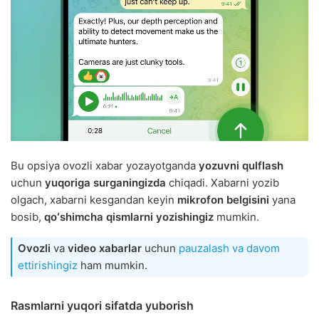
Bu opsiya ovozli xabar yozayotganda
yozuvni qulflash
uchun
yuqoriga surganingizda
chiqadi. Xabarni yozib
olgach, xabarni kesgandan keyin
mikrofon belgisini
yana
bosib,
qoʻshimcha qismlarni yozishingiz
mumkin.
Ovozli
va
video xabarlar
uchun
pauzalash va davom
ettirishingiz
ham mumkin.
Rasmlarni yuqori sifatda yuborish