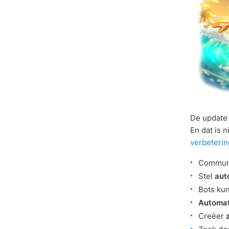
De update 
En dat is 
verbeteri
Communi
Stel
aut
Bots ku
Automat
Creëer