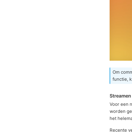
Om commu
functie, 
Streamen 
Voor een 
worden geg
het helemaa
Recente v