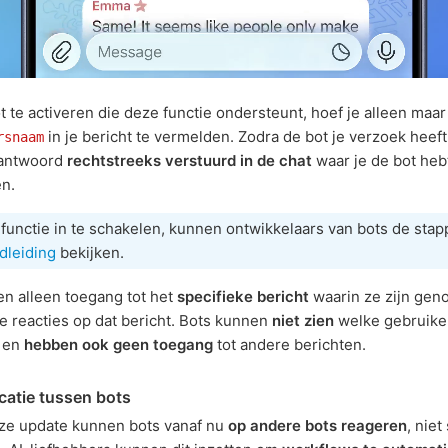
 te activeren die deze functie ondersteunt, hoef je alleen maar
in je bericht te vermelden. Zodra de bot je verzoek heeft
rsnaam
 antwoord
rechtstreeks verstuurd in de chat
waar je de bot heb
n.
unctie in te schakelen, kunnen ontwikkelaars van bots de stap
dleiding
bekijken.
n alleen toegang tot het
specifieke bericht
waarin ze zijn gen
le reacties op dat bericht. Bots kunnen
niet zien
welke gebruiker
n en
hebben ook geen toegang
tot andere berichten.
atie tussen bots
ze update kunnen bots vanaf nu
op andere bots reageren
, niet