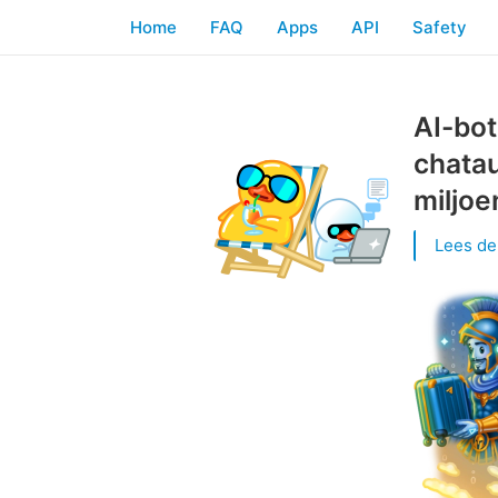
Home
FAQ
Apps
API
Safety
AI-bot
chatau
miljoe
Lees de