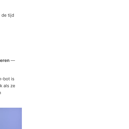
de tijd
reren
—
-bot is
 als ze
n