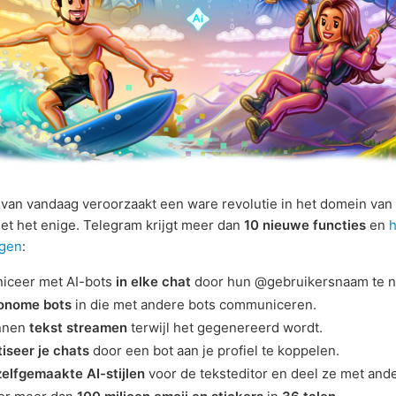
van vandaag veroorzaakt een ware revolutie in het domein van 
niet het enige. Telegram krijgt meer dan
10 nieuwe functies
en
ngen
:
ceer met AI-bots
in elke chat
door hun @gebruikersnaam te 
onome bots
in die met andere bots communiceren.
nnen
tekst streamen
terwijl het gegenereerd wordt.
iseer je chats
door een bot aan je profiel te koppelen.
zelfgemaakte AI-stijlen
voor de teksteditor en deel ze met and