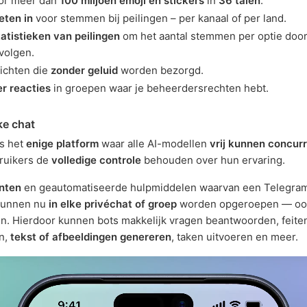
or meer dan
100 miljoen emoji en stickers
in
36 talen
.
ieten in
voor stemmen bij peilingen – per kanaal of per land.
tatistieken van peilingen
om het aantal stemmen per optie door 
volgen.
ichten die
zonder geluid
worden bezorgd.
r reacties
in groepen waar je beheerdersrechten hebt.
ke chat
s het
enige platform
waar alle AI-modellen
vrij kunnen concur
bruikers de
volledige controle
behouden over hun ervaring.
enten
en geautomatiseerde hulpmiddelen waarvan een Telegram
kunnen nu
in elke privéchat of groep
worden opgeroepen — ook
ijn. Hierdoor kunnen bots makkelijk vragen beantwoorden, feite
n,
tekst of afbeeldingen genereren
, taken uitvoeren en meer.