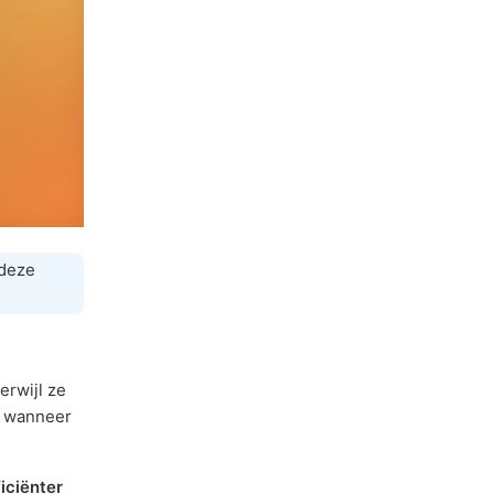
 deze
erwijl ze
n wanneer
iciënter