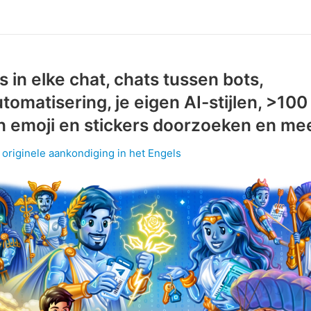
s in elke chat, chats tussen bots,
tomatisering, je eigen AI-stijlen, >100
n emoji en stickers doorzoeken en me
 originele aankondiging in het Engels