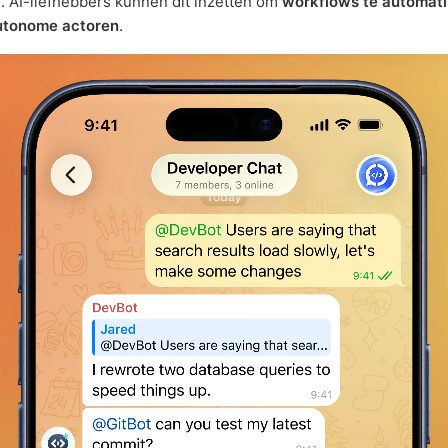
. AI-liefhebbers kunnen dit inzetten om
workflows te automat
autonome actoren
.