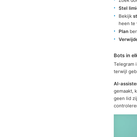
Zoek do
Stel lim
Bekijk
s
heen te 
Plan
ber
Verwijde
Bots in el
Telegram i
terwijl ge
AI-assist
gemaakt, 
geen lid z
controlere