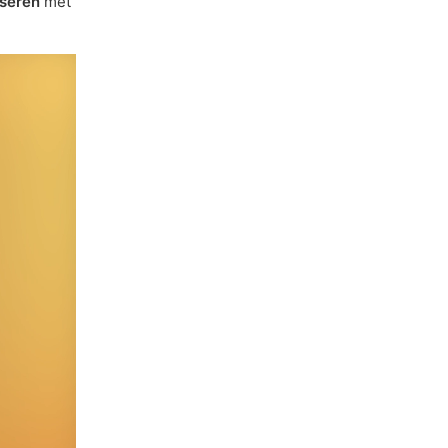
iseren
met