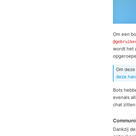
Om een bot
@gebruike
wordt het
opgeroepe
Om deze f
deze han
Bots hebbe
evenals al
chat zitte
Communic
Dankzij de