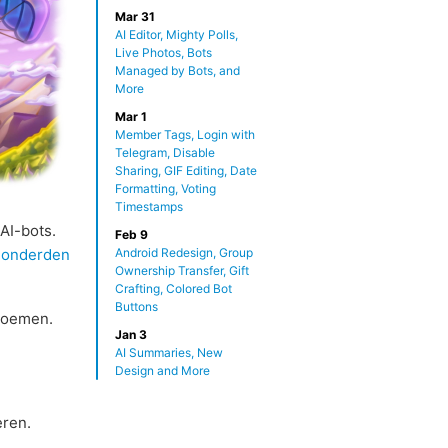
Mar 31
AI Editor, Mighty Polls,
Live Photos, Bots
Managed by Bots, and
More
Mar 1
Member Tags, Login with
Telegram, Disable
Sharing, GIF Editing, Date
Formatting, Voting
Timestamps
AI-bots.
Feb 9
honderden
Android Redesign, Group
Ownership Transfer, Gift
Crafting, Colored Bot
Buttons
noemen.
Jan 3
AI Summaries, New
Design and More
eren.