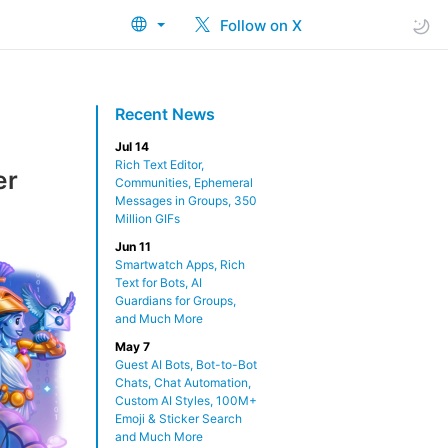
Follow on X
Recent News
Jul 14
Rich Text Editor,
er
Communities, Ephemeral
Messages in Groups, 350
Million GIFs
Jun 11
Smartwatch Apps, Rich
Text for Bots, AI
Guardians for Groups,
and Much More
May 7
Guest AI Bots, Bot-to-Bot
Chats, Chat Automation,
Custom AI Styles, 100M+
Emoji & Sticker Search
and Much More