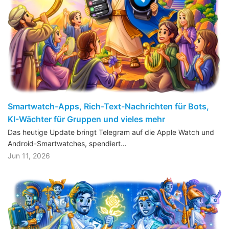
Smartwatch-Apps, Rich-Text-Nachrichten für Bots,
KI-Wächter für Gruppen und vieles mehr
Das heutige Update bringt Telegram auf die Apple Watch und
Android-Smartwatches, spendiert…
Jun 11, 2026