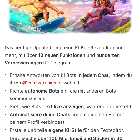
Das heutige Update bringt eine KI Bot-Revolution und
mehr, mit über
10 neuen Funktionen
und
hunderten
Verbesserungen
für Telegram:
Erhalte Antworten von KI Bots
in jedem Chat
, indem du
ihren
erwähnst.
@Benutzernamen
Richte
autonome Bots
ein, die mit anderen Bots
kommunizieren.
Sieh, wie Bots
Text live anzeigen
, während er entsteht.
Automatisiere deine Chats
, indem du einen Bot mit
deinem Profil verbindest.
Erstelle und teile
eigene KI-Stile
für den Texteditor.
Durchsuche über
100 Mio. Emoji und Sticker
in
36