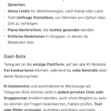
Sprachen
.
Setze Limits
für Abstimmungen, nach Kanal oder Land.
Sieh
Umfrage Statistiken
, um Stimmen pro Option über
Zeit zu verfolgen.
Plane Nachrichten
, die
lautlos gesendet
werden.
Entferne Reaktionen
in Gruppen, in denen du
Moderator bist.
Gast-Bots
Telegram ist die
einzige Plattform
, auf der alle KI-Modelle
frei konkurrieren
können, während du
volle Kontrolle
über
deine Nutzung hast.
KI Assistenten
und automatisierte Werkzeuge als
Telegram-Bots können jetzt in
jedem privaten Chat oder
Gruppenchat
erwähnt werden, auch ohne Mitglied zu sein.
So können sie Fragen beantworten, Fakten prüfen,
Text
oder Bilder erzeugen
, Aufgaben erledigen und mehr.