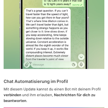
Chat Automatisierung im Profil
Mit diesem Update kannst du einen Bot mit deinem Profil
verbinden
und ihm erlauben,
Nachrichten für dich zu
beantworten
.