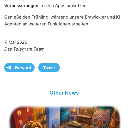
Verbesserungen
in allen Apps umsetzen.
Genieße den Frühling, während unsere Entwickler und KI-
Agenten an weiteren Funktionen arbeiten.
7. Mai 2026
Das Telegram Team
Forward
Tweet
Other News