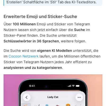
'Erstellen'
Schaltfläche im
'Stil'
Tab des KI-Texteditors.
Erweiterte Emoji und Sticker-Suche
Über
100 Millionen
Emoji und Sticker von Telegram
Nutzern lassen sich jetzt einfach über die
Suche
im
Sticker-Panel finden. Die Suche unterstützt
Schlüsselwörter in 36 Sprachen
, weitere folgen.
Die Suche wird von
eigenen KI Modellen
unterstützt, die
im
Cocoon Netzwerk
laufen, um die Millionen öffentlichen
Sticker von Telegram Nutzern jedes Jahr effizient zu
analysieren und zu kategorisieren
.