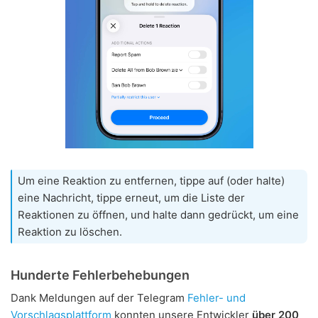
Um eine Reaktion zu entfernen, tippe auf (oder halte)
eine Nachricht, tippe erneut, um die Liste der
Reaktionen zu öffnen, und halte dann gedrückt, um eine
Reaktion zu löschen.
Hunderte Fehlerbehebungen
Dank Meldungen auf der Telegram
Fehler- und
Vorschlagsplattform
konnten unsere Entwickler
über 200