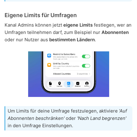
Eigene Limits für Umfragen
Kanal Admins können jetzt
eigene Limits
festlegen, wer an
Umfragen teilnehmen darf, zum Beispiel nur
Abonnenten
oder nur Nutzer aus
bestimmten Ländern
.
Um Limits für deine Umfrage festzulegen, aktiviere
'Auf
Abonnenten beschränken'
oder
'Nach Land begrenzen'
in den Umfrage Einstellungen.