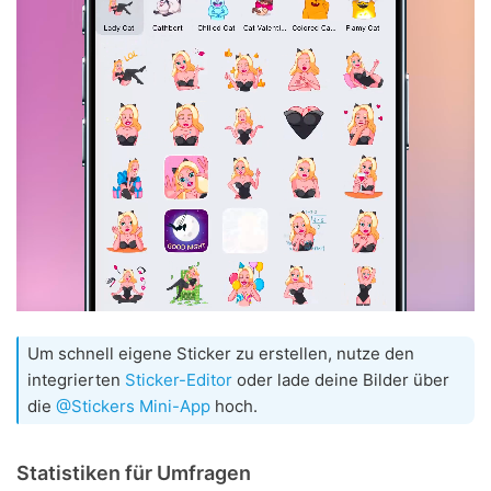
Um schnell eigene Sticker zu erstellen, nutze den
integrierten
Sticker-Editor
oder lade deine Bilder über
die
@Stickers Mini-App
hoch.
Statistiken für Umfragen