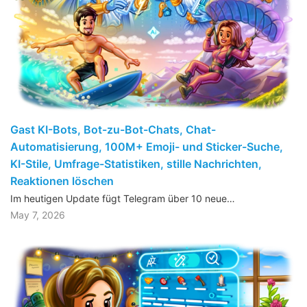
Gast KI-Bots, Bot-zu-Bot-Chats, Chat-
Automatisierung, 100M+ Emoji- und Sticker-Suche,
KI-Stile, Umfrage-Statistiken, stille Nachrichten,
Reaktionen löschen
Im heutigen Update fügt Telegram über 10 neue…
May 7, 2026