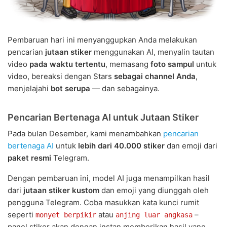
Pembaruan hari ini menyanggupkan Anda melakukan
pencarian
jutaan stiker
menggunakan AI, menyalin tautan
video
pada waktu tertentu
, memasang
foto sampul
untuk
video, bereaksi dengan Stars
sebagai channel Anda
,
menjelajahi
bot serupa
— dan sebagainya.
Pencarian Bertenaga AI untuk Jutaan Stiker
Pada bulan Desember, kami menambahkan
pencarian
bertenaga AI
untuk
lebih dari 40.000 stiker
dan emoji dari
paket resmi
Telegram.
Dengan pembaruan ini, model AI juga menampilkan hasil
dari
jutaan stiker kustom
dan emoji yang diunggah oleh
pengguna Telegram. Coba masukkan kata kunci rumit
seperti
atau
–
monyet berpikir
anjing luar angkasa
panel stiker akan dengan instan memberikan hasil yang