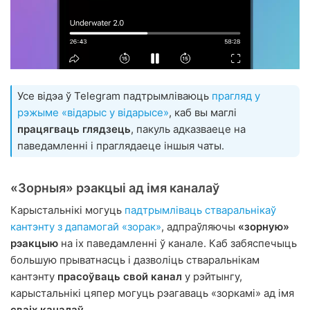
Усе відэа ў Telegram падтрымліваюць
прагляд у
рэжыме «відарыс у відарысе»
, каб вы маглі
працягваць глядзець
, пакуль адказваеце на
паведамленні і праглядаеце іншыя чаты.
«Зорныя» рэакцыі ад імя каналаў
Карыстальнікі могуць
падтрымліваць стваральнікаў
кантэнту з дапамогай «зорак»
, адпраўляючы
«зорную»
рэакцыю
на іх паведамленні ў канале. Каб забяспечыць
большую прыватнасць і дазволіць стваральнікам
кантэнту
прасоўваць свой канал
у рэйтынгу,
карыстальнікі цяпер могуць рэагаваць «зоркамі» ад імя
сваіх каналаў
.