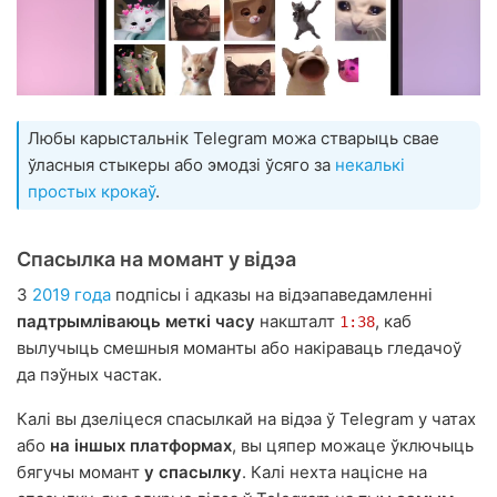
Любы карыстальнік Telegram можа стварыць свае
ўласныя стыкеры або эмодзі ўсяго за
некалькі
простых крокаў
.
Спасылка на момант у відэа
З
2019 года
подпісы і адказы на відэапаведамленні
падтрымліваюць меткі часу
накшталт
, каб
1:38
вылучыць смешныя моманты або накіраваць гледачоў
да пэўных частак.
Калі вы дзеліцеся спасылкай на відэа ў Telegram у чатах
або
на іншых платформах
, вы цяпер можаце ўключыць
бягучы момант
у спасылку
. Калі нехта націсне на