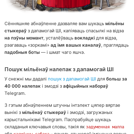
Сённяшняе абнаўленне дазваляе вам шукаць
мільёны
стыкераў
з дапамогай ШІ, капіяваць спасылкі на відэа
на пэўны момант
, усталёўваць
вокладкі
для відэа,
рэагаваць «зоркамі»
ад імя вашых каналаў
, праглядаць
падобныя боты
— і шмат чаго яшчэ.
Пошук мільёнаў налепак з дапамогай ШІ
У снежні мы дадалі
пошук з дапамогай ШІ
для
больш за
40 000 налепак
і эмодзі з
афіцыйных набораў
Telegram.
З гэтым абнаўленнем штучны інтэлект цяпер вяртае
вынікі з
мільёнаў стыкераў
і эмодзі, загружаных
карыстальнікамі Telegram. Паспрабуйце шукаць
складаныя ключавыя словы, такія як
задуменная малпа
або
– панэль стыкераў імгненна верне