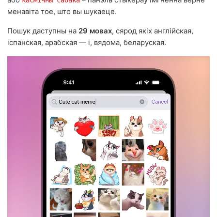
касмічны сабака
менавіта тое, што вы шукаеце.
Пошук даступны на
29 мовах
, сярод якіх англійская,
іспанская, арабская — і, вядома, беларуская.