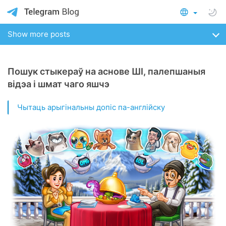
Show more posts
Пошук стыкераў на аснове ШІ, палепшаныя
відэа і шмат чаго яшчэ
Чытаць арыгінальны допіс па-англійску