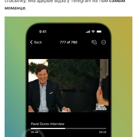
спасылку, яна адкрые відэа ў Telegram на тым
самым
моманце
.