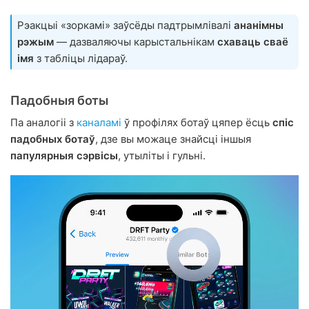
Рэакцыі «зоркамі» заўсёды падтрымлівалі
ананімны
рэжым
— дазваляючы карыстальнікам
схаваць сваё
імя
з табліцы лідараў.
Падобныя боты
Па аналогіі з
каналамі
ў профілях ботаў цяпер ёсць
спіс
падобных ботаў
, дзе вы можаце знайсці іншыя
папулярныя сэрвісы
, утыліты і гульні.