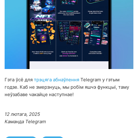
Гэта ўсё для
трэцяга абнаўлення
Telegram у гэтым
годзе. Каб не змерзнуць, мы робім яшчэ функцыі, таму
неўзабаве чакайце наступнае!
12 лютага, 2025
Каманда Telegram