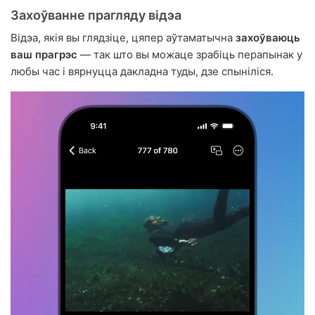
Захоўванне прагляду відэа
Відэа, якія вы глядзіце, цяпер аўтаматычна
захоўваюць
ваш прагрэс
— так што вы можаце зрабіць перапынак у
любы час і вярнуцца дакладна туды, дзе спыніліся.