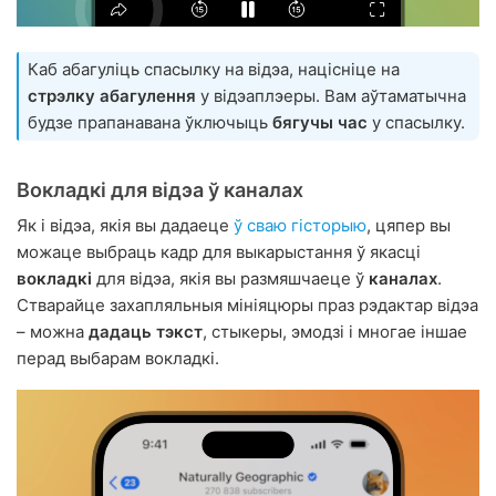
Каб абагуліць спасылку на відэа, націсніце на
стрэлку абагулення
у відэаплэеры. Вам аўтаматычна
будзе прапанавана ўключыць
бягучы час
у спасылку.
Вокладкі для відэа ў каналах
Як і відэа, якія вы дадаеце
ў сваю гісторыю
, цяпер вы
можаце выбраць кадр для выкарыстання ў якасці
вокладкі
для відэа, якія вы размяшчаеце ў
каналах
.
Стварайце захапляльныя мініяцюры праз рэдактар відэа
– можна
дадаць тэкст
, стыкеры, эмодзі і многае іншае
перад выбарам вокладкі.