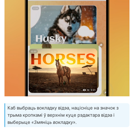
Каб выбраць вокладку відэа, націсніце на значок з
трыма кропкамі ў верхнім куце рэдактара відэа і
выберыце
«Змяніць вокладку»
.