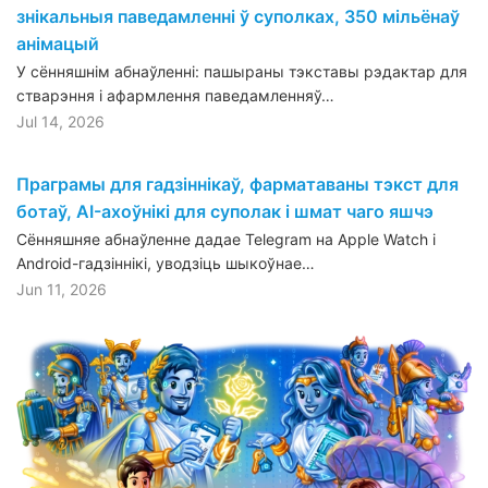
знікальныя паведамленні ў суполках, 350 мільёнаў
анімацый
У сённяшнім абнаўленні: пашыраны тэкставы рэдактар для
стварэння і афармлення паведамленняў…
Jul 14, 2026
Праграмы для гадзіннікаў, фарматаваны тэкст для
ботаў, AI-ахоўнікі для суполак і шмат чаго яшчэ
Сённяшняе абнаўленне дадае Telegram на Apple Watch і
Android-гадзіннікі, уводзіць шыкоўнае…
Jun 11, 2026