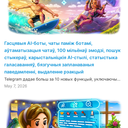
Гасцявыя AI-боты, чаты паміж ботамі,
аўтаматызацыя чатаў, 100 мільёнаў эмодзі, пошук
стыкераў, карыстальніцкія AI-стылі, статыстыка
галасаванняў, бязгучныя запланаваныя
паведамленні, выдаленне рэакцый
Telegram дадае больш за 10 новых функцый, уключаючы…
May 7, 2026