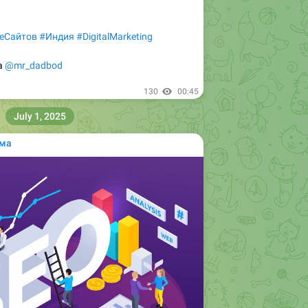
еСайтов
#Индия
#DigitalMarketing
а
@mr_dadbod
130
00:45
July 1, 2025
ама