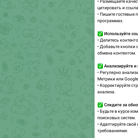
• Размещайте качес
цитировать и ссыла
• Пишите гостевые 
программах.
✅
Используйте со
• Делитесь контент
• Добавьте кнопки 
обмена контентом.
✅
Анализируйте и
• Регулярно анализ
Метрики или Google 
• Корректируйте ст
анализа.
✅
Следите за обн
• Будьте в курсе из
поисковых систем.
• Адаптируйте свой
требованиями.