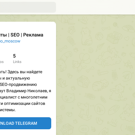
ты | SEO | Реклама
o_moscow
5
os
Links
ть! Здесь вы найдете
ы и актуальную
 SEO-продвижению
вут Владимир Николаев, я
ециалист с многолетним
ти оптимизации сайтов
системы.
NLOAD TELEGRAM