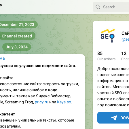
а
December 21, 2023
Сай
Channel created
@se
July 8, 2024
85
12
ама
Subscribers
Phot
рукция по улучшению видимости сайта.
Добро пожалова
полезные совет
т сайта
информацию по
ское состояние сайта: скорость загрузки,
сайтов. Меня зо
ость, наличие ошибок в коде.
частный SEO-сп
рументы, такие как Яндекс Вебмастер,
опытом в облас
le, Screaming Frog,
pr-cy.ru
или
Keys.so
.
под поисковые 
контент
DOW
твенные и уникальные тексты, которые
ьзователям.