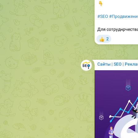
👇
#SEO
#Продвижени
Для сотруднрчеств
2
👍
Сайты | SEO | Рекл