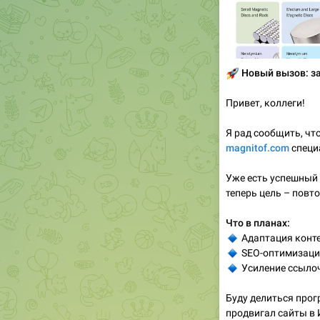
🚀
Новый вызов: з
Привет, коллеги!
Я рад сообщить, чт
magnitof.com
специ
Уже есть успешный 
теперь цель – повто
Что в планах:
🔹
Адаптация конте
🔹
SEO-оптимизация
🔹
Усиление ссыло
Буду делиться прог
продвигал сайты в