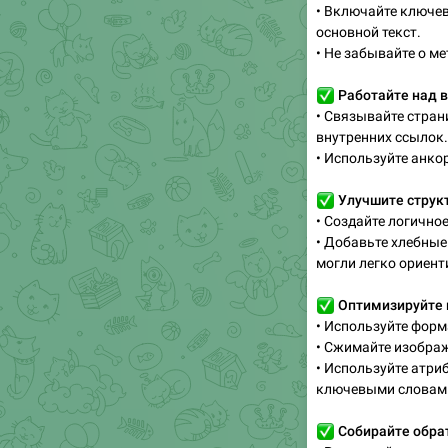
• Включайте ключев
основной текст.
• Не забывайте о мета
✅
Работайте над 
• Связывайте стра
внутренних ссылок.
• Используйте анко
✅
Улучшите структ
• Создайте логично
• Добавьте хлебные
могли легко ориент
✅
Оптимизируйте
• Используйте фор
• Сжимайте изображ
• Используйте атри
ключевыми словам
✅
Собирайте обрат