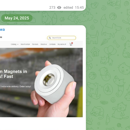
273
edited
15:45
May 24, 2025
ама