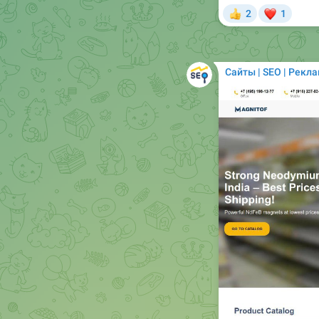
❤
2
1
👍
Сайты | SEO | Рекл