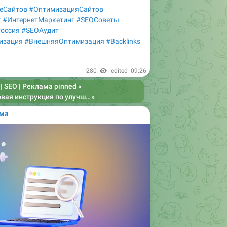
еСайтов
#ОптимизацияСайтов
г
#ИнтернетМаркетинг
#SEOСоветы
оссия
#SEOАудит
изация
#ВнешняяОптимизация
#Backlinks
280
edited
09:26
| SEO | Реклама
pinned «
нструкция по улучшению видимости сайта.
»
Проведите ауди
ама