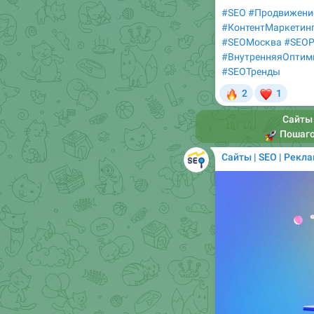
#SEO
#Продвижени
#КонтентМаркетин
#SEOМосква
#SEOР
#ВнутренняяОптим
#SEOТренды
🔥
❤
2
1
Сайты 
🚀
Пошаговая и
Сайты | SEO | Рекл