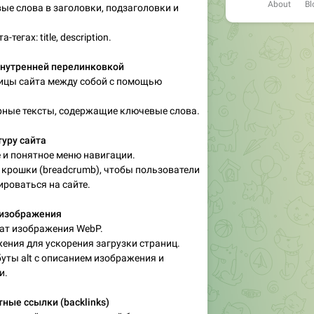
About
Bl
ые слова в заголовки, подзаголовки и
-тегах: title, description.
внутренней перелинковкой
ницы сайта между собой с помощью
рные тексты, содержащие ключевые слова.
уру сайта
е и понятное меню навигации.
 крошки (breadcrumb), чтобы пользователи
ироваться на сайте.
 изображения
мат изображения WebP.
ения для ускорения загрузки страниц.
буты alt с описанием изображения и
и.
ные ссылки (backlinks)