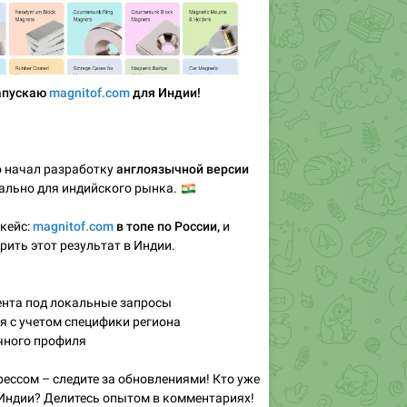
апускаю
magnitof.com
для Индии!
о начал разработку
англоязычной версии
ально для индийского рынка.
🇮🇳
кейс:
magnitof.com
в топе по России,
и
рить этот результат в Индии.
нта под локальные запросы
 с учетом специфики региона
чного профиля
рессом – следите за обновлениями! Кто уже
 Индии? Делитесь опытом в комментариях!