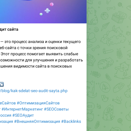
дит сайта
— это процесс анализа и оценки текущего
еб-сайта с точки зрения поисковой
 Этот процесс помогает выявить слабые
возможности для улучшения и разработать
ышения видимости сайта в поисковых
️
w/blog/kak-sdelat-seo-audit-sayta.php
еСайтов
#ОптимизацияСайтов
г
#ИнтернетМаркетинг
#SEOСоветы
оссия
#SEOАудит
изация
#ВнешняяОптимизация
#Backlinks