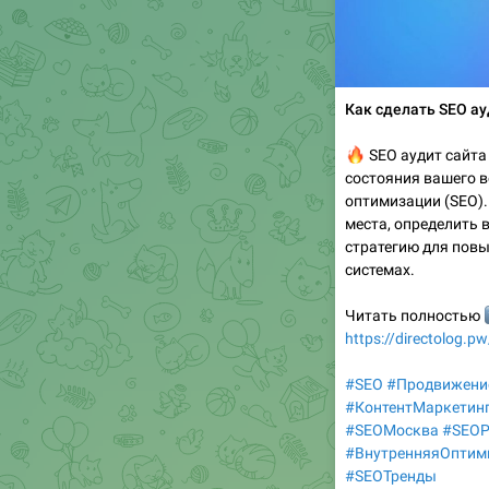
Как сделать SEO ау
🔥
SEO аудит сайта 
состояния вашего в
оптимизации (SEO).
места, определить 
стратегию для пов
системах.
↘
Читать полностью
https://directolog.p
#SEO
#Продвижени
#КонтентМаркетин
#SEOМосква
#SEOР
#ВнутренняяОптим
#SEOТренды