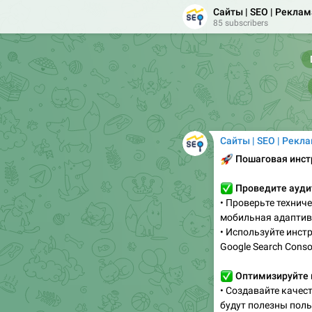
Сайты | SEO | Реклам
85 subscribers
Сайты | SEO | Рекл
🚀
Пошаговая инст
✅
Проведите ауди
• Проверьте техниче
мобильная адаптивн
• Используйте инст
Google Search Conso
✅
Оптимизируйте 
• Создавайте качес
будут полезны пол