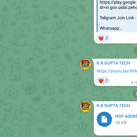
Teligram Join Link 
Whatsapp…
❤
3
R.K GUPTA TECH
https://youtu.be/9
❤
2
4.1
R.K GUPTA TECH
HOF ADDRE
28 KB
R.K GUPTA TECH