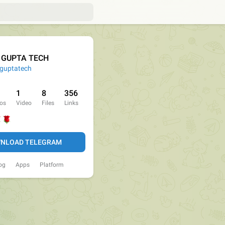
K GUPTA TECH
guptatech
1
8
356
os
Video
Files
Links



NLOAD TELEGRAM
og
Apps
Platform