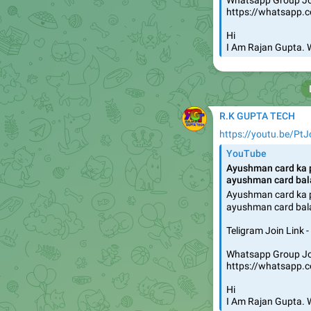
Hi
I Am Rajan Gupta.
R.K GUPTA TECH
https://youtu.be/Pt
YouTube
Ayushman card ka 
ayushman card balanc
Ayushman card ka p
ayushman card balance
Teligram Join Link 
Whatsapp Group Joi
https://whatsapp
Hi
I Am Rajan Gupta.
❤
1