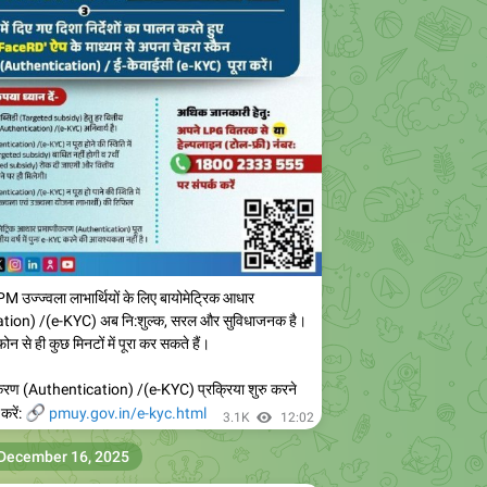
 उज्ज्वला लाभार्थियों के लिए बायोमेट्रिक आधार
tion) /(e-KYC) अब नि:शुल्क, सरल और सुविधाजनक है।
ोन से ही कुछ मिनटों में पूरा कर सकते हैं।
ीकरण (Authentication) /(e-KYC) प्रक्रिया शुरु करने

करें:
pmuy.gov.in/e-kyc.html
3.1K
12:02
December 16, 2025