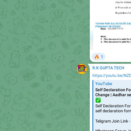
🔥
1
R.K GUPTA TECH
https://youtu.be/N
YouTube
Self Declaration F
Change | Aadhar se
✅
Self Declaration F
self declaration fo
Teligram Join Link 
Whatsapp Group Joi
https://whatsapp