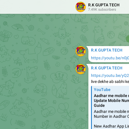
R.K GUPTA TECH
7.49K subscribers
R.K GUPTA TECH
https://youtu.be/dn
R.K GUPTA TECH
https://youtu.be/n
R.K GUPTA TECH
https://youtu.be/yQ
live dekhe ab sabhi k
YouTube
Aadhar me mobile 
Update Mobile Numb
Guide
Aadhar me mobile n
Number in Aadhar Ca
New Aadhar App Lin
https://play.googl
id=in.gov.uidai.pe