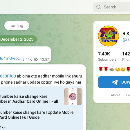
December 2, 2025
hqWIHCjhk
3.36K
07:10
R.
@rk
0jGu4mOwoc
3.44K
13:57
7.49K
142
Subscribers
Phot
2060Fll6U
ab bina otp aadhar mobile link shuru
🌹
🌹
🪷
😊



e phone aadhar update option live ho gaya hai
DOW
number kaise change kare |
er in Aadhar Card Online | Full
About
Bl
umber kaise change kare | Update Mobile
rd Online | Full Guide
k -
e.com/store/apps/details?
hchaan&hl=en_IN