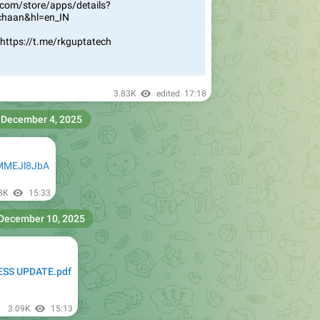
- https://t.me/rkguptatech
3.83K
edited
17:18
December 4, 2025
GMMEJl8JbA
8K
15:33
December 10, 2025
SS UPDATE.pdf
3.09K
15:13