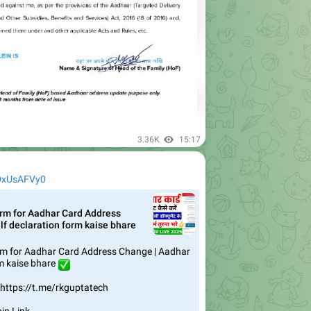
3.36K
15:17
ZDxUsAFVy0
orm for Aadhar Card Address
lf declaration form kaise bhare
orm for Aadhar Card Address Change | Aadhar
rm kaise bhare
✅
- https://t.me/rkguptatech
n Link -
.com/channel/0029VbBRjQPLSmbiUpcf2b3Z