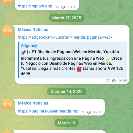
https://repuve.app
19
19:01
March 17, 2025
México Noticias
https://adgency.mx/yucatan/merida/paginas-web/
Adgency
🚀
▷ #1 Diseño de Páginas Web en Mérida, Yucatán
Incrementa tus ingresos con una Página Web
🌟
Crece
tu Negocio con Diseño de Páginas Web en Mérida,
Yucatán. Llega a más clientes
☎
Llama ahora: 999 126
4695
27
16:46
October 14, 2025
México Noticias
https://paginaswebenmerida.mx
15
19:10
March 19