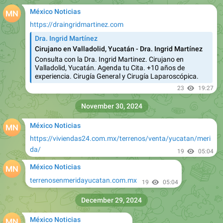
México Noticias
https://draingridmartinez.com
Dra. Ingrid Martínez
Cirujano en Valladolid, Yucatán - Dra. Ingrid Martínez
Consulta con la Dra. Ingrid Martinez. Cirujano en
Valladolid, Yucatán. Agenda tu Cita. +10 años de
experiencia. Cirugía General y Cirugía Laparoscópica.
23
19:27
November 30, 2024
México Noticias
https://viviendas24.com.mx/terrenos/venta/yucatan/meri
da/
19
05:04
México Noticias
terrenosenmeridayucatan.com.mx
19
05:04
December 29, 2024
México Noticias