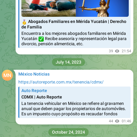
🥇
Abogados Familiares en Mérida Yucatán | Derecho
de Familia
Encuentra a los mejores abogados familiares en Mérida
✅
Yucatán
Recibe asesoría y representación legal para
divorcio, pensión alimenticia, etc.
39
21:54
July 14, 2023
México Noticias
https://autoreporte.com.mx/tenencia/cdmx/
Auto Reporte
CDMX | Auto Reporte
La tenencia vehicular en México se refiere al gravamen
anual que deben pagar los propietarios de automóviles.
Es un impuesto cuyo propósito es recaudar fondos
44
01:46
October 24, 2024