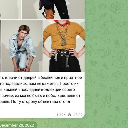
что ключи от дверей в беспечное и приятное
то подевались, вам не кажется. Просто их
в кампейн последней коллекции своего
прочем, их могло быть и побольше, ведь от
тошёл. По ту сторону объектива стоял
.
1.69K
13:07
December 20, 2022