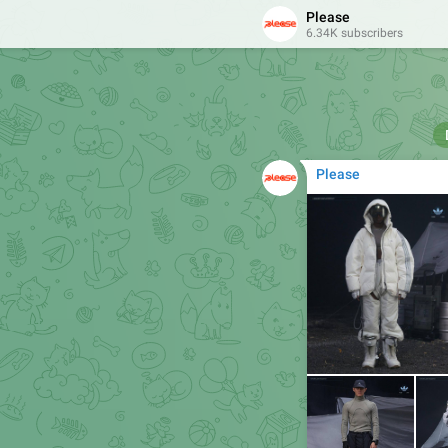
Please
6.34K subscribers
Telfar x Eastpak FW ‘
Please