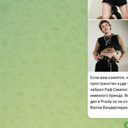
Если вам кажется, 
пространство куда-
забрал Раф Симонс 
именного бренда. В
дел в Prada он не о
Вилли Вандерперре