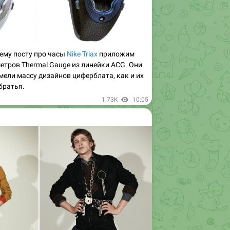
ему посту про часы
Nike Triax
приложим
тров Thermal Gauge из линейки ACG. Они
имели массу дизайнов циферблата, как и их
братья.
1.73K
10:05