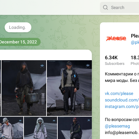
22
2.13K
07:13
Ple
December 15, 2022
@pl
6.34K
18.
Subscribers
Phot
Комментарии о 
мира моды. Без 
vk.com/please
soundcloud.com/
instagram.com/p
По вопросам сот
@pleasemag
info@pleasemob.