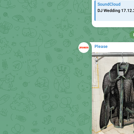
SoundCloud
DJ Wedding 17.12
Please