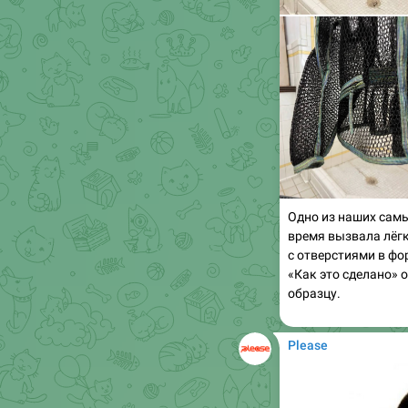
Одно из наших самы
время вызвала лёгк
с отверстиями в фо
«Как это сделано» 
образцу.
Please