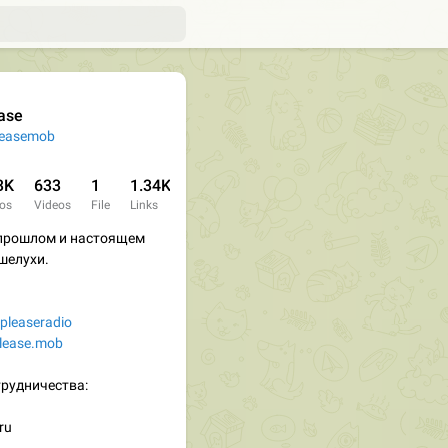
ase
easemob
3K
633
1
1.34K
os
Videos
File
Links
прошлом и настоящем
шелухи.
pleaseradio
lease.mob
рудничества:
ru