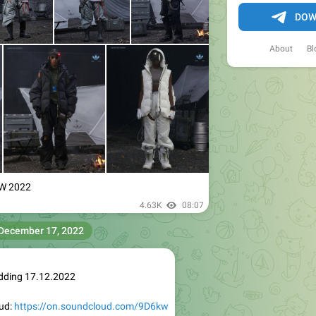
DOW
About
Bl
W 2022
4.63K
08:07
December 17, 2022
edding 17.12.2022
ud:
https://on.soundcloud.com/9D6kw