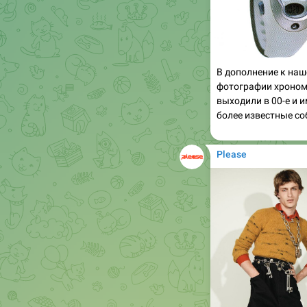
В дополнение к наш
фотографии хрономе
выходили в 00-е и 
более известные со
Please