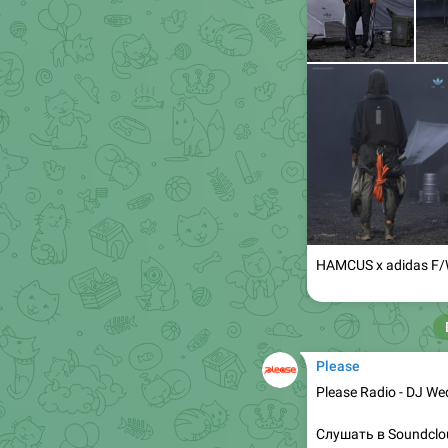
HAMCUS x adidas F/
Please
Please Radio - DJ W
Слушать в Soundclo