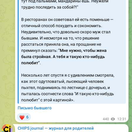
В ресторанах он советовал ей есть поменьше —
отличный способ похудеть и сэкономить.
Неудивительно, что довольно скоро муж стал
бывшим. И несмотря на то, что решение
расстаться приняла она, на прощание не
преминул сказать:
"Мне нужно, чтобы жена
была стройная. А тебя и такую кто-нибудь
полюбит"
.
Несколько лет спустя я с удивлением смотрела,
как этот одутловатый, лысеющий человек
пыхтел, поднимаясь по лестнице с дочерью, и
пыталась соотнести слова "И такую кто-нибудь
полюбит" с этой картиной».
Письмо бывшего
❤
6
440
12:31
CHIPS journal — журнал для родителей
Forwarded from
Мемошная родителя