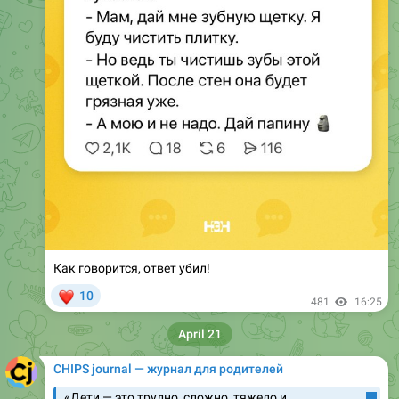
Как говорится, ответ убил!
❤
10
481
16:25
April 21
CHIPS journal — журнал для родителей
«Дети — это трудно, сложно, тяжело и
выматывающе, но когда еще и все вокруг
против тебя, детей от тебя требуя — это как-то