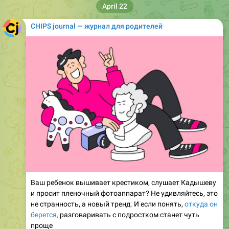
CHIPS journal — журнал для родителей
Ваш ребенок вышивает крестиком, слушает Кадышеву
и просит пленочный фотоаппарат? Не удивляйтесь, это
не странность, а новый тренд. И если понять,
откуда он
берется,
разговаривать с подростком станет чуть
проще
📍
Интересными мероприятиями и местами для