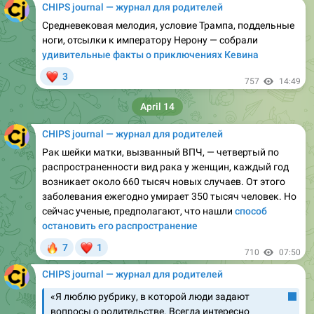
ноги, отсылки к императору Нерону — собрали
удивительные факты о приключениях Кевина
❤
3
757
14:49
April 14
CHIPS journal — журнал для родителей
Рак шейки матки, вызванный ВПЧ, — четвертый по
распространенности вид рака у женщин, каждый год
возникает около 660 тысяч новых случаев. От этого
заболевания ежегодно умирает 350 тысяч человек. Но
сейчас ученые, предполагают, что нашли
способ
остановить его распространение
🔥
❤
7
1
710
07:50
CHIPS journal — журнал для родителей
«Я люблю рубрику, в которой люди задают
вопросы о родительстве. Всегда интересно
читать ответы — они такие разные. Это дает
понимание, что и люди тоже такие — разные.