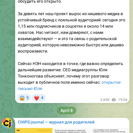
За девять лет наш проект вырос из нишевого медиа в
устойчивый бренд с лояльной аудиторией: сегодня это
1,15 млн подписчиков в соцсетях и около 14 млн
охватов. Нас читают, нам доверяют, с нами
взаимодействуют — и это та связь с родительской
аудиторией, которую невозможно быстро или дешево
воспроизвести.
Сейчас НЭН находится в точке, где важно определить
дальнейшее развитие. CEO медиагруппы Юля
Тонконогова объясняет, почему этот разговор
выходит в публичное поле именно сейчас:
открытое
письмо Юли
😱
❤
5
4
3.69K
19:04
April 8
CHIPS journal — журнал для родителей