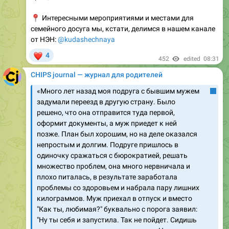
семейного досуга мы, кстати, делимся в нашем канале
от НЭН:
@kudashechnaya
❤
4
452
edited
08:31
CHIPS journal — журнал для родителей
«Много лет назад моя подруга с бывшим мужем
задумали переезд в другую страну. Было
решено, что она отправится туда первой,
оформит документы, а муж приедет к ней
позже. План был хорошим, но на деле оказался
непростым и долгим. Подруге пришлось в
одиночку сражаться с бюрократией, решать
множество проблем, она много нервничала и
плохо питалась, в результате заработала
проблемы со здоровьем и набрала пару лишних
килограммов. Муж приехал в отпуск и вместо
"Как ты, любимая?" буквально с порога заявил:
"Ну ты себя и запустила. Так не пойдет. Сидишь
тут под пальмами, мандарины ешь. Неужели
трудно последить за собой?!"