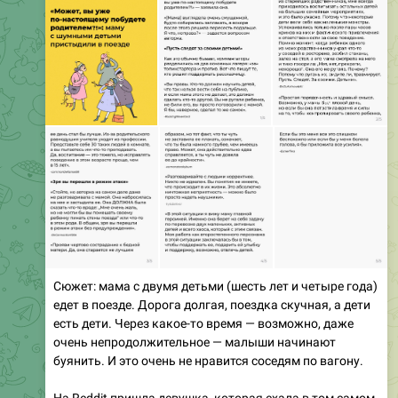
Сюжет: мама с двумя детьми (шесть лет и четыре года)
едет в поезде. Дорога долгая, поездка скучная, а дети
есть дети. Через какое-то время — возможно, даже
очень непродолжительное — малыши начинают
буянить. И это очень не нравится соседям по вагону.
На Reddit пришла девушка, которая ехала в том самом
вагоне и осталась недовольна поведением детей. По ее
словам, малыши вели себя «неистово»: младший