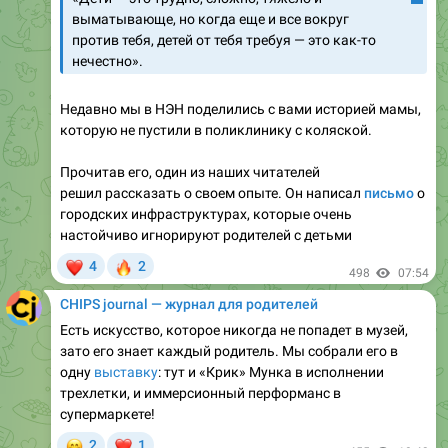
нечестно».
Недавно мы в НЭН поделились с вами историей мамы,
которую не пустили в поликлинику с коляской.
Прочитав его, один из наших читателей
решил рассказать о своем опыте. Он написал
письмо
о
городских инфраструктурах, которые очень
настойчиво игнорируют родителей с детьми
❤
🔥
4
2
498
07:54
CHIPS journal — журнал для родителей
Есть искусство, которое никогда не попадет в музей,
зато его знает каждый родитель. Мы собрали его в
одну
выставку
: тут и «Крик» Мунка в исполнении
трехлетки, и иммерсионный перформанс в
супермаркете!
😁
❤
2
1
455
10:43
CHIPS journal — журнал для родителей