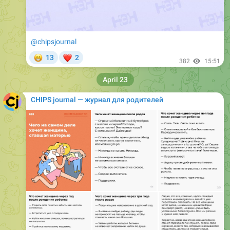
@chipsjournal
😁
❤
13
2
382
15:51
April 23
CHIPS journal — журнал для родителей