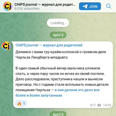
CHIPS journal — журнал для родителей
• простые сладкие леденцы на палочке (типа
JOIN
8.02K subscribers
петушков)
• мороженое
❤
😱
6
3
2
🤷‍♀
666
07:35
CHIPS journal — журнал для родителей
Делимся с вами тру-крайм колонкой о громком деле
Чарльза Линдберга-младшего.
В один самый обычный вечер мальчика уложили
спать, а через пару часов он исчез из своей постели.
Дело расследовали, преступника нашли и вынесли
приговор. Но с годами стали всплывать новые детали
похищения Чарльза —
и они делали это дело все
более и более запутанным
🔥
1
617
14:33
April 6
CHIPS journal — журнал для родителей