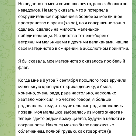
сокрушительное поражение в борьбе за мое личное
пространство и время (ха-ха), но я совершенно точно
сдалась, сдалась на милость маленькой
победительницы. Я, с детства тот еще борец с
ветряными мельницами и другими великанами, нашла
свое материнство в смирении, в абсолютном принятии.
Я бы сказала, мое материнство оказалось про белый
флаг.
Когда мне в 8 утра 7 сентября прошлого года вручили
маленькую красную от крика девочку, я была,
конечно, очень рада, рада настолько, насколько
хватало моих сил. Но честно говоря, я больше
радовалась тому, что мучительные роды оказались
позади, моя малышка выбралась из моего живота и
теперь где-то рядом возмущается, будучи в целости и
сохранности. Наконец можно было вздохнуть с
облегчением, полной грудью, как говорится (в
последнем триместре это непозволительная роскошь).
Слышу: «Поздравляю, вы стали мамой!», а сама думаю: