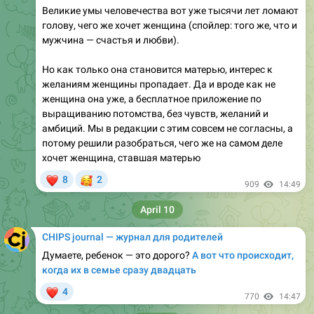
мужчина — счастья и любви).
Но как только она становится матерью, интерес к
желаниям женщины пропадает. Да и вроде как не
женщина она уже, а бесплатное приложение по
выращиванию потомства, без чувств, желаний и
амбиций. Мы в редакции с этим совсем не согласны, а
потому решили разобраться, чего же на самом деле
хочет женщина, ставшая матерью
❤
🥰
8
2
909
14:49
April 10
CHIPS journal — журнал для родителей
Думаете, ребенок — это дорого?
А вот что происходит,
когда их в семье сразу двадцать
❤
4
770
14:47
April 11