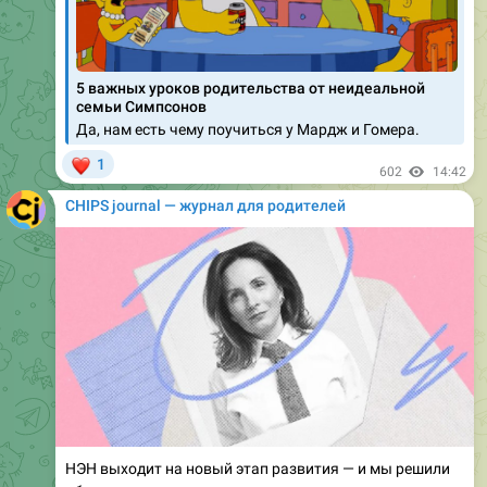
5 важных уроков родительства от неидеальной
семьи Симпсонов
Да, нам есть чему поучиться у Мардж и Гомера.
❤
1
602
14:42
CHIPS journal — журнал для родителей
НЭН выходит на новый этап развития — и мы решили
обсудить его открыто.