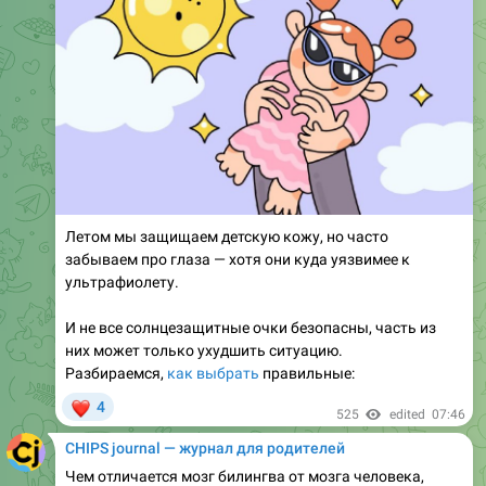
Летом мы защищаем детскую кожу, но часто
забываем про глаза — хотя они куда уязвимее к
ультрафиолету.
И не все солнцезащитные очки безопасны, часть из
них может только ухудшить ситуацию.
Разбираемся,
как выбрать
правильные:
❤
4
525
edited
07:46
CHIPS journal — журнал для родителей
Чем отличается мозг билингва от мозга человека,
говорящего на одном языке? С какими трудностями
могут столкнуться дети, владеющие несколькими