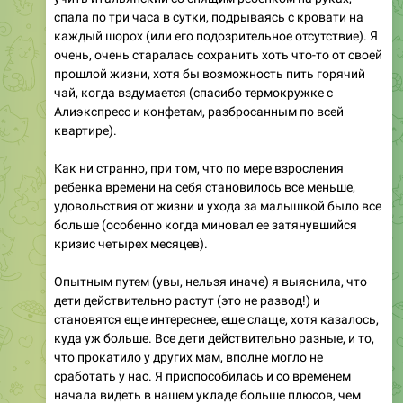
очень, очень старалась сохранить хоть что-то от своей
прошлой жизни, хотя бы возможность пить горячий
чай, когда вздумается (спасибо термокружке с
Алиэкспресс и конфетам, разбросанным по всей
квартире).
Как ни странно, при том, что по мере взросления
ребенка времени на себя становилось все меньше,
удовольствия от жизни и ухода за малышкой было все
больше (особенно когда миновал ее затянувшийся
кризис четырех месяцев).
Опытным путем (увы, нельзя иначе) я выяснила, что
дети действительно растут (это не развод!) и
становятся еще интереснее, еще слаще, хотя казалось,
куда уж больше. Все дети действительно разные, и то,
что прокатило у других мам, вполне могло не
сработать у нас. Я приспособилась и со временем
начала видеть в нашем укладе больше плюсов, чем
минусов. Я смирилась и прокачала свое терпение (но
дочь, конечно же, продолжает его испытывать).