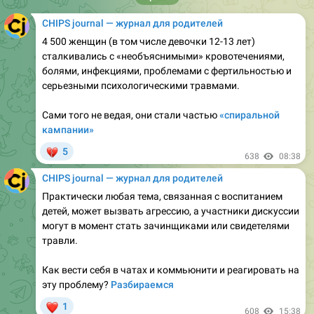
4 500 женщин (в том числе девочки 12-13 лет)
сталкивались с «необъяснимыми» кровотечениями,
болями, инфекциями, проблемами с фертильностью и
серьезными психологическими травмами.
Сами того не ведая, они стали частью
«спиральной
кампании»
💔
5
638
08:38
CHIPS journal — журнал для родителей
Практически любая тема, связанная с воспитанием
детей, может вызвать агрессию, а участники дискуссии
могут в момент стать зачинщиками или свидетелями
травли.
Как вести себя в чатах и коммьюнити и реагировать на
эту проблему?
Разбираемся
❤
1
608
15:38
April 7