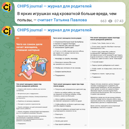
В ярких игрушках над кроваткой больше вреда, чем
пользы, —
считает Татьяна Павлова
663
07:43
CHIPS journal — журнал для родителей
Великие умы человечества вот уже тысячи лет ломают
голову, чего же хочет женщина (спойлер: того же, что и