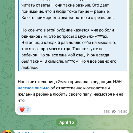
Как-то примиряет с реальностью и отрезвляет.
Но кое-что в этой рубрике кажется мне до боли
одинаковым. Это вопросы о мужьях-м***ах.
Читая их, я каждый раз ловлю себя на мысли: о,
так это ж про моего отца! Только я уже не
ребенок. Но он все еще мой отец. И он всегда
был таким. В смысле, м***ом. Но я все равно его
люблю».
Наша читательница Эмма прислала в редакцию НЭН
честное письмо
об ответственном отцовстве и
желании ребенка любить своего папу, несмотря ни на
что
❤
2
653
14:50
April 15
CHIPS journal — журнал для родителей