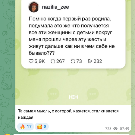
Та самая мысль, с которой, кажется, сталкивается
каждая
🔥
🥰
17
8
723
07:49
CHIPS journal — журнал для родителей
Средневековая мелодия, условие Трампа, поддельные