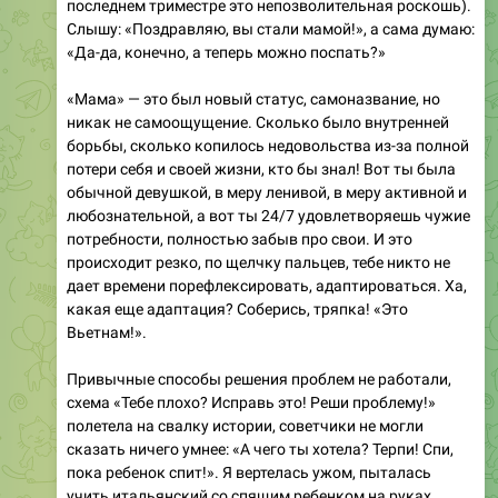
«Да-да, конечно, а теперь можно поспать?»
«Мама» — это был новый статус, самоназвание, но
никак не самоощущение. Сколько было внутренней
борьбы, сколько копилось недовольства из-за полной
потери себя и своей жизни, кто бы знал! Вот ты была
обычной девушкой, в меру ленивой, в меру активной и
любознательной, а вот ты 24/7 удовлетворяешь чужие
потребности, полностью забыв про свои. И это
происходит резко, по щелчку пальцев, тебе никто не
дает времени порефлексировать, адаптироваться. Ха,
какая еще адаптация? Соберись, тряпка! «Это
Вьетнам!».
Привычные способы решения проблем не работали,
схема «Тебе плохо? Исправь это! Реши проблему!»
полетела на свалку истории, советчики не могли
сказать ничего умнее: «А чего ты хотела? Терпи! Спи,
пока ребенок спит!». Я вертелась ужом, пыталась
учить итальянский со спящим ребенком на руках,
спала по три часа в сутки, подрываясь с кровати на
каждый шорох (или его подозрительное отсутствие). Я