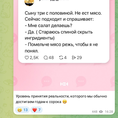
Уровень принятия реальности, которого мы обычно
достигаем годам к сорока
😁
😁
❤
13
7
448
16:28
April 22