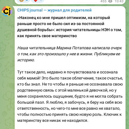
«Наконец ко мне пришел оптимизм, на который
раньше просто не было сил из-за постоянной
душевной борьбы»: история читательницы НЭН о том,
как принять свое материнство
Наша читательница Марина Потапова написала очерк
о том, как это произошло у нее в жизни. Публикуем ее
историю.
Тут такое дело, недавно я почувствовала и осознала
себя мамой! Это было такое облегчение, такое счастье,
кто бы знал. Не то чтобы я раньше не осознавала свою
родственную связь с этой маленькой девочкой, но у
меня сохранялось ощущение, будто я не могла собрать
большой пазл. Я люблю, я забочусь, я беру на себя всю
ответственность, но чего-то мне все равно не хватало,
чтобы полностью принять свою новую роль. Ключик к
материнству все никак не находился.
Но недавно на меня снизошло нечто, ранее абсолютно
неведомое. Не могу сказать, что я потерпела