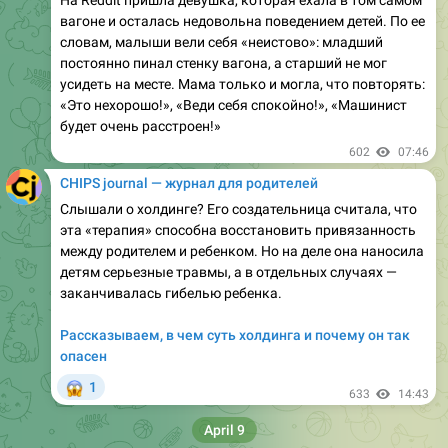
постоянно пинал стенку вагона, а старший не мог
усидеть на месте. Мама только и могла, что повторять:
«Это нехорошо!», «Веди себя спокойно!», «Машинист
будет очень расстроен!»
602
07:46
CHIPS journal — журнал для родителей
Слышали о холдинге? Его создательница считала, что
эта «терапия» способна восстановить привязанность
между родителем и ребенком. Но на деле она наносила
детям серьезные травмы, а в отдельных случаях —
заканчивалась гибелью ребенка.
Рассказываем, в чем суть холдинга и почему он так
опасен
😱
1
633
14:43
April 9
CHIPS journal — журнал для родителей