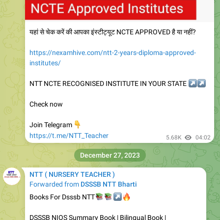
यहां से चेक करें की आपका इंस्टीट्यूट NCTE APPROVED है या नहीं?
https://nexamhive.com/ntt-2-years-diploma-approved-
institutes/
NTT NCTE RECOGNISED INSTITUTE IN YOUR STATE
↗️
↗️
Check now
👇
Join Telegram
https://t.me/NTT_Teacher
5.68K
04:02
December 27, 2023
NTT ( NURSERY TEACHER )
Forwarded from
DSSSB NTT Bharti
📚
Books For Dsssb NTT
📚
↗️
🔥
DSSSB NIOS Summary Book | Bilingual Book |
https://amzn.to/41GN7PN