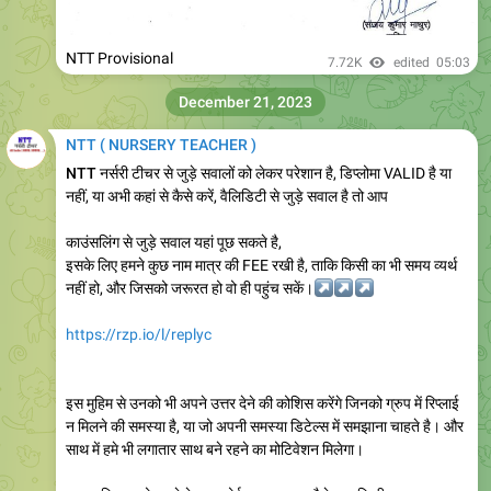
NTT Provisional
7.72K
edited
05:03
December 21, 2023
NTT ( NURSERY TEACHER )
NTT
नर्सरी टीचर से जुड़े सवालों को लेकर परेशान है, डिप्लोमा VALID है या
नहीं, या अभी कहां से कैसे करें, वैलिडिटी से जुड़े सवाल है तो आप
काउंसलिंग से जुड़े सवाल यहां पूछ सकते है,
इसके लिए हमने कुछ नाम मात्र की FEE रखी है, ताकि किसी का भी समय व्यर्थ
नहीं हो, और जिसको जरूरत हो वो ही पहुंच सकें।
↗️
↗️
↗️
https://rzp.io/l/replyc
इस मुहिम से उनको भी अपने उत्तर देने की कोशिस करेंगे जिनको ग्रुप में रिप्लाई
न मिलने की समस्या है, या जो अपनी समस्या डिटेल्स में समझाना चाहते है। और
साथ में हमे भी लगातार साथ बने रहने का मोटिवेशन मिलेगा।
इस प्रक्रिया को करने के बाद कोई समस्या आए जैसे आप किसी कारण वश
Chat सेक्शन पर रीडायरेक्ट न हो पाए तो यहां स्क्रीन शॉट भेज सकते है