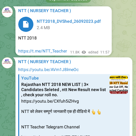
NTT2018_DVShed_26092023.pdf
2.4 MB
NTT 2018
https://t.me/NTT_Teacher
11.8K
edited
11:57
NTT ( NURSERY TEACHER )
https://youtu.be/AVm1J8lmeOc
YouTube
Rajasthan NTT 2018 NEW LIST | 3×
Candidates Seleted , ntt New Result new list
, check your roll no.
https://youtu.be/CXfuh5iZHvg
NTT को लेकर सम्पूर्ण जानकारी एक ही वीडियो में
👆
👆
NTT Teacher Telegram Channel
https://telegram.dog/NTT_TEACHER