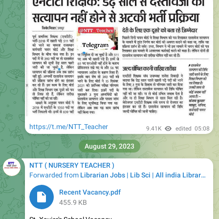
https://t.me/NTT_Teacher
9.41K
edited
05:08
August 29, 2023
NTT ( NURSERY TEACHER )
Forwarded from
Librarian Jobs | Lib Sci | All india Library Jobs
Recent Vacancy.pdf
455.9 KB
St. Xavier's School Vacancy
9.64K
02:30
September 10, 2023