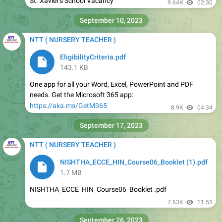
NTT ( NURSERY TEACHER )
EligibilityCriteria.pdf
143.1 KB
One app for all your Word, Excel, PowerPoint and PDF
needs. Get the Microsoft 365 app:
https://aka.ms/GetM365
8.9K
04:34
September 17, 2023
NTT ( NURSERY TEACHER )
NISHTHA_ECCE_HIN_Course06_Booklet (1).pdf
1.7 MB
NISHTHA_ECCE_HIN_Course06_Booklet .pdf
7.63K
11:55
September 26, 2023
NTT ( NURSERY TEACHER )