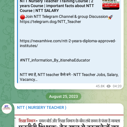
🔴
Join NTT Telegram Channel & group Discussion
🚀
https://telegram.dog/NTT_Teacher
https://nexamhive.com/ntt-2-years-diploma-approved-
institutes/
#NTT_information_By_itisnehaEducator
NTT क्या है, NTT teacher कैसे बने - NTT Teacher Jobs, Salary,
Vacancy…
45.8K
04:20
August 25, 2023
NTT ( NURSERY TEACHER )