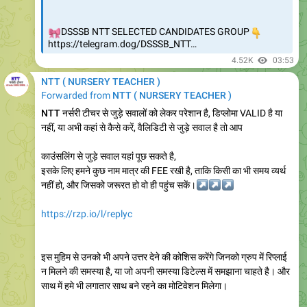
🎀
DSSSB NTT SELECTED CANDIDATES GROUP
👇
https://telegram.dog/DSSSB_NTT…
4.52K
03:53
NTT ( NURSERY TEACHER )
Forwarded from
NTT ( NURSERY TEACHER )
NTT
नर्सरी टीचर से जुड़े सवालों को लेकर परेशान है, डिप्लोमा VALID है या
नहीं, या अभी कहां से कैसे करें, वैलिडिटी से जुड़े सवाल है तो आप
काउंसलिंग से जुड़े सवाल यहां पूछ सकते है,
इसके लिए हमने कुछ नाम मात्र की FEE रखी है, ताकि किसी का भी समय व्यर्थ
नहीं हो, और जिसको जरूरत हो वो ही पहुंच सकें।
↗️
↗️
↗️
https://rzp.io/l/replyc
इस मुहिम से उनको भी अपने उत्तर देने की कोशिस करेंगे जिनको ग्रुप में रिप्लाई
न मिलने की समस्या है, या जो अपनी समस्या डिटेल्स में समझाना चाहते है। और
साथ में हमे भी लगातार साथ बने रहने का मोटिवेशन मिलेगा।
इस प्रक्रिया को करने के बाद कोई समस्या आए जैसे आप किसी कारण वश
Chat सेक्शन पर रीडायरेक्ट न हो पाए तो यहां स्क्रीन शॉट भेज सकते है