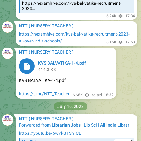
6.24K
17:34
NTT ( NURSERY TEACHER )
https://nexamhive.com/kvs-bal-vatika-recruitment-2023-
all-over-india-schools/
6.15K
17:53
NTT ( NURSERY TEACHER )
KVS BALVATIKA-1-4.pdf
414.3 KB
KVS BALVATIKA-1-4.pdf
https://t.me/NTT_Teacher
6.68K
edited
18:32
July 16, 2023
NTT ( NURSERY TEACHER )
Forwarded from
Librarian Jobs | Lib Sci | All india Library Jobs
https://youtu.be/5w7kGTSh_CE
YouTube
NTT, Librarian Vacancy Ncert RIE Walk In
Interview | Freshers | 29000 Salary