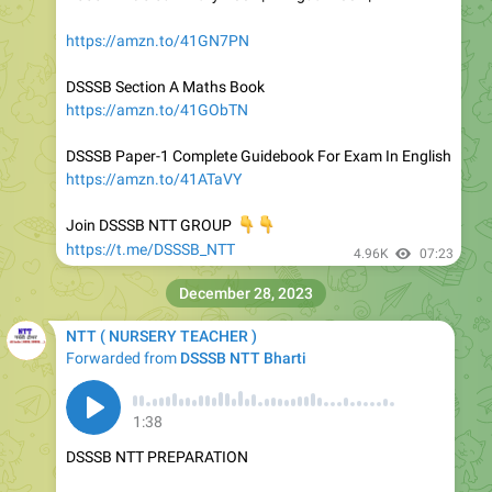
DSSSB Section A Maths Book
https://amzn.to/41GObTN
DSSSB Paper-1 Complete Guidebook For Exam In English
https://amzn.to/41ATaVY
Join DSSSB NTT GROUP
👇
👇
https://t.me/DSSSB_NTT
4.96K
07:23
December 28, 2023
NTT ( NURSERY TEACHER )
Forwarded from
DSSSB NTT Bharti
1:38
DSSSB NTT PREPARATION
NTT MAIN CHANNEL
@NTT_Teacher