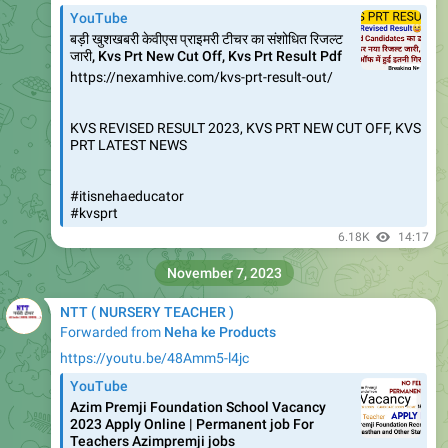
जारी, Kvs Prt New Cut Off, Kvs Prt Result Pdf
https://nexamhive.com/kvs-prt-result-out/
KVS REVISED RESULT 2023, KVS PRT NEW CUT OFF, KVS
PRT LATEST NEWS
#itisnehaeducator
#kvsprt
6.18K
14:17
November 7, 2023
NTT ( NURSERY TEACHER )
Forwarded from
Neha ke Products
https://youtu.be/48Amm5-l4jc
YouTube
Azim Premji Foundation School Vacancy
2023 Apply Online | Permanent job For
Teachers Azimpremji jobs
https://jobs.nexamhive.com/2023/11/azim-premji-
foundation-school-vacancy.html?m=1