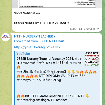
Short Notification
DSSSB NURSERY TEACHER VACANCY
6.45K
edited
03:20
NTT ( NURSERY TEACHER )
Forwarded from
DSSSB NTT Bharti
https://youtu.be/6bguVh94Iwo
YouTube
DSSSB Nursery Teacher Vacancy 2024, लो आ
गई डीएसएसएसबी में नर्सरी टीचर के 1455 पदों पर बंपर भर्ती
🔥
नर्सरी टीचर डिप्लोमा के बारे में संपूर्ण जानकारी
👇
👇
👇
🔥
🔥
🔥
🔥
🔥
🔥
🔥
🔥
🔥
NTT DIPLOMA VALIDITY क्या है??
https://youtu.be/CXfuh5iZHvg
🔥
🔥
BIG TELEGRAM CHANNEL FOR ALL NTT
👇
https://telegram.dog/NTT_Teacher