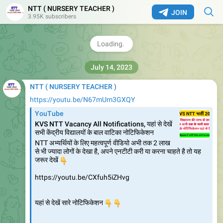
NTT ( NURSERY TEACHER )
JOIN
3.95K subscribers
नर्सरी टीचर भर्तियां यहां से देखें
https://t.me/NTT_Teacher
7.89K
edited
05:46
NTT ( NURSERY TEACHER )
https://youtu.be/N67mUm3GXQY
YouTube
KVS NTT Vacancy All Notifications, यहां से देखें
सभी केंद्रीय विद्यालयों के बाल वाटिका नोटिफिकेशन
NTT अभ्यर्थियों के लिए महत्वपूर्ण वीडियो अभी तक 2 लाख
से भी ज्यादा लोगों के देखा है, अपने एनटीटी करी या करना चाहते है तो यह
👇
जरूर देखें
https://youtu.be/CXfuh5iZHvg
👇
यहां से देखें सारे नोटिफिकेशन
👇
https://nexamhive.com/kvs-bal-vatika-recruitment-
2023…