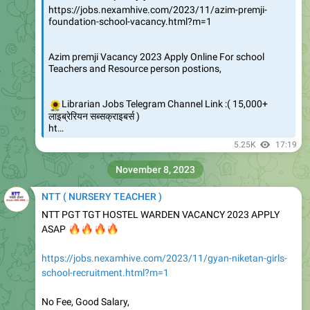
Azim premji Vacancy 2023 Apply Online For school
Teachers and Resource person postions,
🌻
Librarian Jobs Telegram Channel Link :( 15,000+
लाइब्रेरियन सब्सक्राइबर्स )
ht…
5.25K
17:19
November 8, 2023
NTT ( NURSERY TEACHER )
NTT PGT TGT HOSTEL WARDEN VACANCY 2023 APPLY
🔥
🔥
🔥
🔥
ASAP
https://jobs.nexamhive.com/2023/11/gyan-niketan-girls-
school-recruitment.html?m=1
No Fee, Good Salary,
Nursery TEACHER Jobs