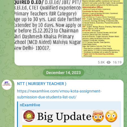
5.8K
16:19
December 14, 2023
NTT ( NURSERY TEACHER )
https://nexamhive.com/vmou-kota-assignment-
submission-due-students-list-out/
nExamHive