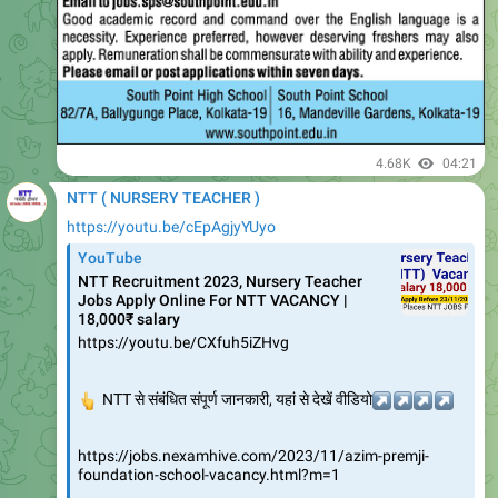
4.68K
04:21
NTT ( NURSERY TEACHER )
https://youtu.be/cEpAgjyYUyo
YouTube
NTT Recruitment 2023, Nursery Teacher
Jobs Apply Online For NTT VACANCY |
18,000₹ salary
https://youtu.be/CXfuh5iZHvg
👆
NTT से संबंधित संपूर्ण जानकारी, यहां से देखें वीडियो
↗️
↗️
↗️
↗️
https://jobs.nexamhive.com/2023/11/azim-premji-
foundation-school-vacancy.html?m=1
Azim premji Vacancy 2023 Apply Online For school