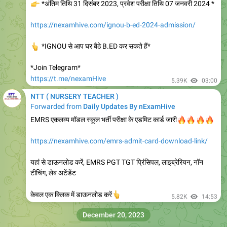
https://nexamhive.com/ignou-b-ed-2024-admission/
👆
*IGNOU से आप घर बैठे B.ED कर सकते हैं*
*Join Telegram*
https://t.me/nexamHive
5.39K
03:00
NTT ( NURSERY TEACHER )
Forwarded from
Daily Updates By nExamHive
EMRS एकलव्य मॉडल स्कूल भर्ती परीक्षा के एडमिट कार्ड जारी
🔥
🔥
🔥
🔥
https://nexamhive.com/emrs-admit-card-download-link/
यहां से डाऊनलोड करें, EMRS PGT TGT प्रिंसिपल, लाइब्रेरियन, नॉन
टीचिंग, लेब अटेंडेंट
👆
केवल एक क्लिक में डाऊनलोड करें
5.82K
14:53
December 20, 2023
NTT ( NURSERY TEACHER )