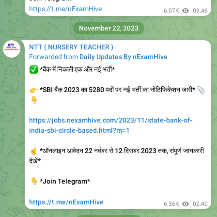
November 22, 2023
NTT ( NURSERY TEACHER )
Forwarded from
Daily Updates By nExamHive
✅
*बैंक में निकली एक और नई भर्ती*
👉
*SBI बैंक 2023 का 5280 पदों पर नई भर्ती का नोटिफिकेशन जारी*
📎
👇
https://jobs.nexamhive.com/2023/11/state-bank-of-
india-sbi-circle-based.html?m=1
☝️
*ऑनलाइन आवेदन 22 नवंबर से 12 दिसंबर 2023 तक, संपूर्ण जानकारी
देखें*
👇
*Join Telegram*
https://t.me/nExamHive
6.36K
02:40
December 6, 2023