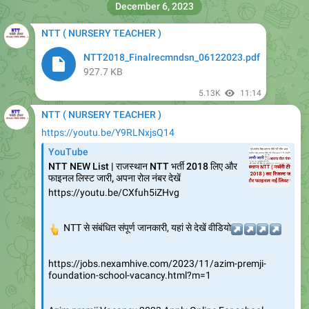
NTT ( NURSERY TEACHER )
NTT2018_Finalrecmndsn_06122023.pdf
927.7 KB
5.13K
11:14
NTT ( NURSERY TEACHER )
https://youtu.be/Y9RLNxjsQ14
YouTube
NTT NEW List | राजस्थान NTT भर्ती 2018 लिए और
फाइनल लिस्ट जारी, अपना रोल नंबर देखें
https://youtu.be/CXfuh5iZHvg
👆
NTT से संबंधित संपूर्ण जानकारी, यहां से देखें वीडियो
↗️
↗️
↗️
↗️
https://jobs.nexamhive.com/2023/11/azim-premji-
foundation-school-vacancy.html?m=1
Azim premji Vacancy 2023 Apply Online For school
Teachers and Resource person…
6.12K
11:14