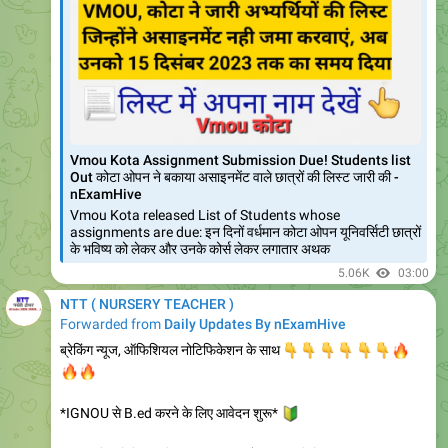
Vmou Kota Assignment Submission Due! Students list
Out कोटा ओपन ने बकाया असाइनमेंट वाले छात्रों की लिस्ट जारी की -
nExamHive
Vmou Kota released List of Students whose
assignments are due: इन दिनों वर्धमान कोटा ओपन यूनिवर्सिटी छात्रों
के भविष्य को लेकर और उनके कोर्स लेकर लगातार अथक
5.06K
03:00
NTT ( NURSERY TEACHER )
Forwarded from
Daily Updates By nExamHive
ब्रेकिंग न्यूज, ऑफिशियल नोटिफिकेशन के साथ
👇
👇
👇
👇
👇
👇
🔥
🔥
🔥
*IGNOU से B.ed करने के लिए आवेदन शुरू*
🔰
👉
*अंतिम तिथि 31 दिसंबर 2023, प्रवेश परीक्षा तिथि 07 जनवरी 2024 *