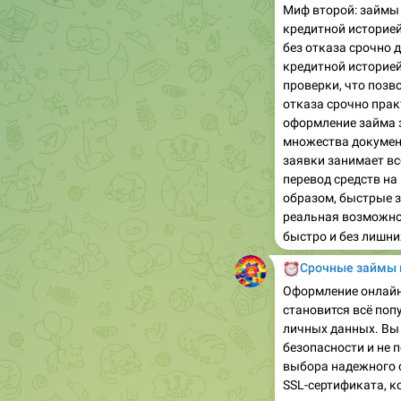
Миф второй: займы
кредитной историей
без отказа срочно д
кредитной историей
проверки, что позв
отказа срочно прак
оформление займа з
множества документ
заявки занимает вс
перевод средств на
образом, быстрые з
реальная возможно
быстро и без лишни
⏰
Срочные займы н
Оформление онлайн 
становится всё поп
личных данных. Вы
безопасности и не 
выбора надежного с
SSL-сертификата, к