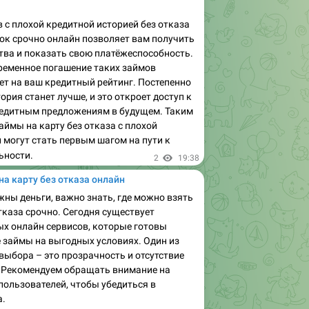
с плохой кредитной историей без отказа
рок срочно онлайн позволяет вам получить
тва и показать свою платёжеспособность.
ременное погашение таких займов
т на ваш кредитный рейтинг. Постепенно
ория станет лучше, и это откроет доступ к
едитным предложениям в будущем. Таким
аймы на карту без отказа с плохой
 могут стать первым шагом на пути к
ьности.
2
19:38
а карту без отказа онлайн
жны деньги, важно знать, где можно взять
отказа срочно. Сегодня существует
х онлайн сервисов, которые готовы
 займы на выгодных условиях. Один из
выбора – это прозрачность и отсутствие
 Рекомендуем обращать внимание на
пользователей, чтобы убедиться в
а.