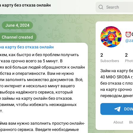
 карту без отказа онлайн
June 4, 2024
С
Channel created
а карту без отказа онлайн
ем, как быстро и без проблем получить
2
2
тказа срочно всего за 5 минут. В
Subscribers
Phot
ях всё больше людей обращаются к онлайн
Займ на карту бе
обства и оперативности. Вам не нужно
40 МФО SROBA г
или заполнять множество документов. Всё,
без отказа с пл
это интернет и несколько минут вашего
на карту срочно
 выбора надёжного сервиса, который
переводом денег
 займы на карту онлайн без отказов.
ловиями, чтобы избежать неожиданных
DOW
т.
About
Bl
йма вам нужно заполнить простую онлайн-
бранного сервиса. Введите необходимые