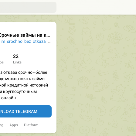
⏰
рочные займы на карту без отказа онлайн
@zaim_srochno_bez_otkaza_na_kartu
22
os
Links
з отказа срочно - более
де можно взять займы
охой кредитной историей
 и круглосуточным
 онлайн.
NLOAD TELEGRAM
og
Apps
Platform