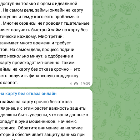
 доступны только людям с идеальной
. На самом деле, займы онлайн на карту
оступны и тем, у кого есть проблемы с
. Многие сервисы не проводят тщательные
оляет получить быстрый займ на карту без
тически каждому. Миф третий:
анимает много времени и требует
ов. На самом деле, процесс подачи
его несколько минут, а одобрение и
 карту происходят мгновенно. Таким
аймы на карту без отказа срочно – это
сть получить финансовую поддержку
х хлопот.
4
19:39
а карту без отказа онлайн
займа на карту срочно без отказа
улярнее, и с этим растет важность защиты
 должны быть уверены, что ваши данные в
попадут в руки мошенников. Начнем с
ервиса. Обратите внимание на наличие
оторый обеспечивает защиту данных при