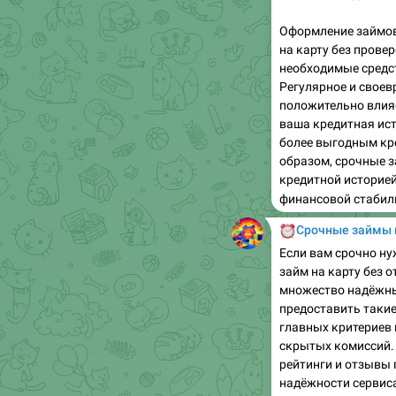
Оформление займов 
на карту без прове
необходимые средс
Регулярное и своев
положительно влияе
ваша кредитная ист
более выгодным кр
образом, срочные з
кредитной историей
финансовой стабил
⏰
Срочные займы н
Если вам срочно ну
займ на карту без 
множество надёжны
предоставить такие
главных критериев 
скрытых комиссий.
рейтинги и отзывы 
надёжности сервис