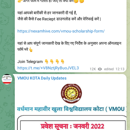
ये डाउनलोड करें, जहां आपको वितरण सेंटर li जानकारी और कोड दिया जाएगा
।
👆
इसको डाउनलोड करने की प्रक्रिया
👇
https://youtu.be/gKgtSKCXrZg
🔴
अगर आप खुद नही जाकर अन्य को भेज रहे है, सर्टिफिकेट लाने तो इसमें जो
नीचे फॉर्म है, उसको भर कर देना पड़ेगा
✅
↗️
सर्टिफिकेट प्राप्त करने के लिए आवश्यक दस्तावेज :
⬇️
रीट सर्टिफिकेट आवेदन पत्र
🔔
ID ( पहचान पत्र जैसे आधार कार्ड)
https://nexamhive.com/reet-certificate/
स्टेप By स्टेप यहां पर भी समझ सकते है।
Join Telegram
https://t.me/nExamHive
11K
16:42