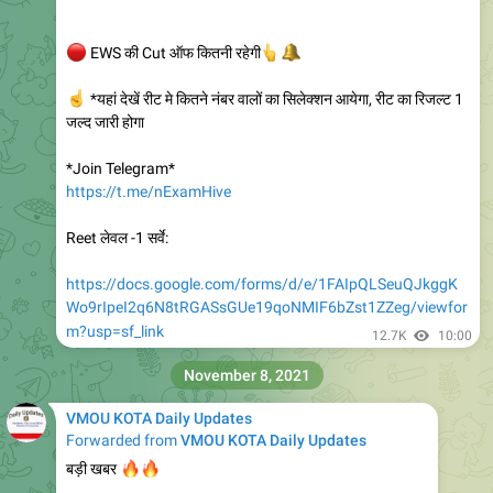
🔴
EWS की Cut ऑफ कितनी रहेगी
👆
🔔
☝️
*यहां देखें रीट मे कितने नंबर वालों का सिलेक्शन आयेगा, रीट का रिजल्ट 1
जल्द जारी होगा
*Join Telegram*
https://t.me/nExamHive
Reet लेवल -1 सर्वे:
https://docs.google.com/forms/d/e/1FAIpQLSeuQJkggK
Wo9rIpeI2q6N8tRGASsGUe19qoNMIF6bZst1ZZeg/viewfor
m?usp=sf_link
12.7K
10:00
November 8, 2021
VMOU KOTA Daily Updates
Forwarded from
VMOU KOTA Daily Updates
🔥
🔥
बड़ी खबर