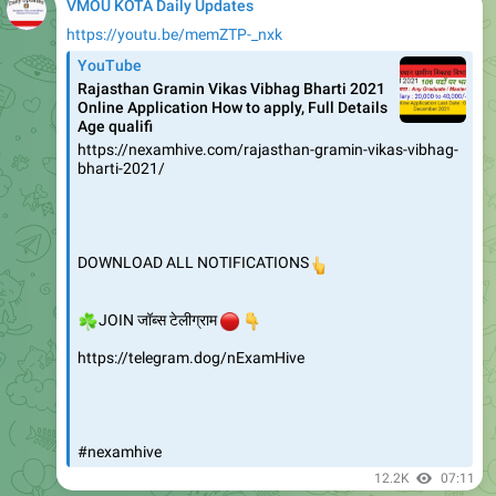
VMOU KOTA Daily Updates
https://youtu.be/memZTP-_nxk
YouTube
Rajasthan Gramin Vikas Vibhag Bharti 2021
Online Application How to apply, Full Details
Age qualifi
https://nexamhive.com/rajasthan-gramin-vikas-vibhag-
bharti-2021/
DOWNLOAD ALL NOTIFICATIONS
👆
☘️
🔴
👇
JOIN जॉब्स टेलीग्राम
https://telegram.dog/nExamHive
#nexamhive
12.2K
07:11