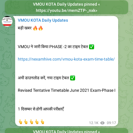
VMOU KOTA Daily Updates
pinned «
https://youtu.be/memZTP-_nxk
»
VMOU KOTA Daily Updates
🔥
🔥
बड़ी खबर
VMOU ने जारी किया PHASE -2 का टाइम टेबल
✅
https://nexamhive.com/vmou-kota-exam-time-table/
अभी डाउनलोड करें, नया टाइम टेबल
✅
Revised Tentative Timetable June 2021 Exam-Phase I
1 दिसम्बर से होगी आपकी परीक्षाएँ
👆
👆
👆
👆
👆
12.1K
09:17
VMOU KOTA Daily Updates
pinned «