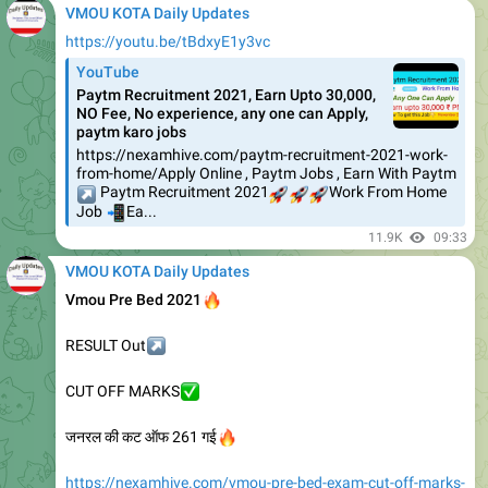
VMOU KOTA Daily Updates
https://youtu.be/tBdxyE1y3vc
YouTube
Paytm Recruitment 2021, Earn Upto 30,000,
NO Fee, No experience, any one can Apply,
paytm karo jobs
https://nexamhive.com/paytm-recruitment-2021-work-
from-home/Apply Online , Paytm Jobs , Earn With Paytm
↗️
Paytm Recruitment 2021
🚀
🚀
🚀
Work From Home
📲
Job
Ea...
11.9K
09:33
VMOU KOTA Daily Updates
🔥
Vmou Pre Bed 2021
↗️
RESULT Out
✅
CUT OFF MARKS
🔥
जनरल की कट ऑफ 261 गई
https://nexamhive.com/vmou-pre-bed-exam-cut-off-marks-