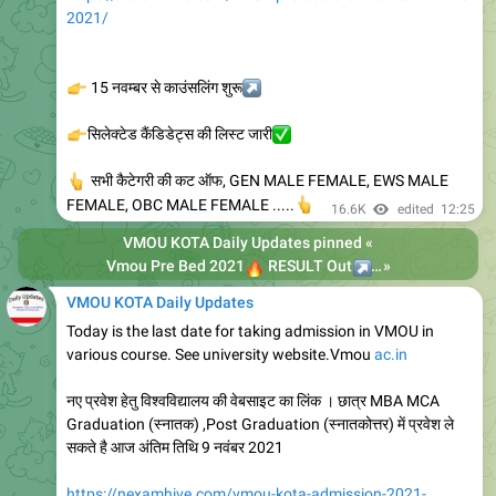
2021/
👉
15 नवम्बर से काउंसलिंग शुरू
↗️
👉
सिलेक्टेड कैंडिडेट्स की लिस्ट जारी
✅
👆
सभी कैटेगरी की कट ऑफ, GEN MALE FEMALE, EWS MALE
👆
FEMALE, OBC MALE FEMALE .....
16.6K
edited
12:25
VMOU KOTA Daily Updates
pinned «
🔥
Vmou Pre Bed 2021
↗️
RESULT Out
CUT OFF MARKS
»
VMOU KOTA Daily Updates
Today is the last date for taking admission in VMOU in
various course. See university website.Vmou
ac.in
नए प्रवेश हेतु विश्वविद्यालय की वेबसाइट का लिंक । छात्र MBA MCA
Graduation (स्नातक) ,Post Graduation (स्नातकोत्तर) में प्रवेश ले
सकते है आज अंतिम तिथि 9 नवंबर 2021
https://nexamhive.com/vmou-kota-admission-2021-