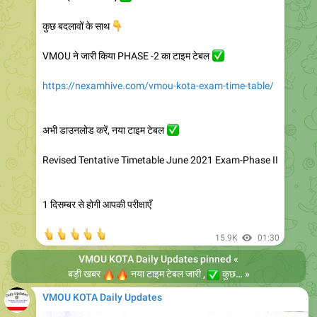
👇
कुछ बदलावों के साथ
VMOU ने जारी किया PHASE -2 का टाइम टेबल
✅
https://nexamhive.com/vmou-kota-exam-time-table/
अभी डाउनलोड करें, नया टाइम टेबल
✅
Revised Tentative Timetable June 2021 Exam-Phase II
1 दिसम्बर से होगी आपकी परीक्षाएँ
👆
👆
👆
👆
👆
15.9K
01:30
VMOU KOTA Daily Updates
pinned «
🔥
🔥
बड़ी खबर
✅
नया टाइम टेबल जारी ,
कुछ बदलावों के साथ
»
VMO
VMOU KOTA Daily Updates