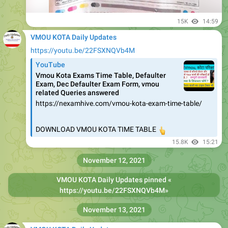
15K
14:59
VMOU KOTA Daily Updates
https://youtu.be/22FSXNQVb4M
YouTube
Vmou Kota Exams Time Table, Defaulter
Exam, Dec Defaulter Exam Form, vmou
related Queries answered
https://nexamhive.com/vmou-kota-exam-time-table/
DOWNLOAD VMOU KOTA TIME TABLE
👆
15.8K
15:21
November 12, 2021
VMOU KOTA Daily Updates
pinned «
https://youtu.be/22FSXNQVb4M
»
November 13, 2021