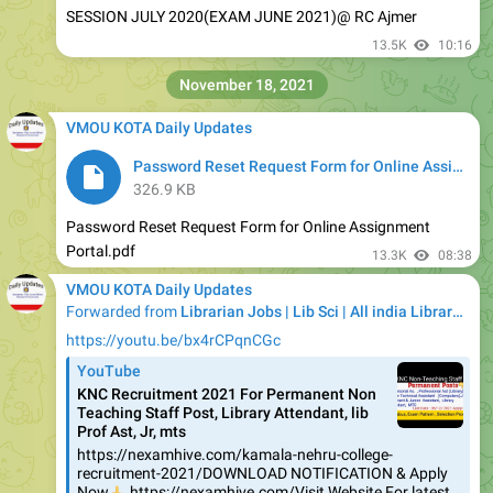
SESSION JULY 2020(EXAM JUNE 2021)@ RC Ajmer
13.5K
10:16
November 18, 2021
VMOU KOTA Daily Updates
Password Reset Request Form for Online Assignment Portal.pdf
326.9 KB
Password Reset Request Form for Online Assignment
Portal.pdf
13.3K
08:38
VMOU KOTA Daily Updates
Forwarded from
Librarian Jobs | Lib Sci | All india Library Jobs
https://youtu.be/bx4rCPqnCGc
YouTube
KNC Recruitment 2021 For Permanent Non
Teaching Staff Post, Library Attendant, lib
Prof Ast, Jr, mts
https://nexamhive.com/kamala-nehru-college-
recruitment-2021/DOWNLOAD NOTIFICATION & Apply