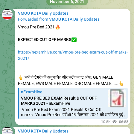
November 6, 2021
VMOU KOTA Daily Updates
Forwarded from
VMOU KOTA Daily Updates
🔥
Vmou Pre Bed 2021
EXPECTED CUT OFF MARKS
✅
https://nexamhive.com/vmou-pre-bed-exam-cut-off-marks-
2021/
👆
सभी कैटेगरी की अनुमानित और सटीक कट ऑफ, GEN MALE
FEMALE, EWS MALE FEMALE, OBC MALE FEMALE .....
👆
nExamHive
VMOU PRE BED EXAM Result & CUT OFF
MARKS 2021 - nExamHive
Vmou Pre Bed Exam 2021 Resukt & Cut Off
marks : Vmou Pre Bed परीक्षा 19 सितम्बर 2021 को आयोजित हुई ,
10.5K
06:58
VMOU KOTA Daily Updates