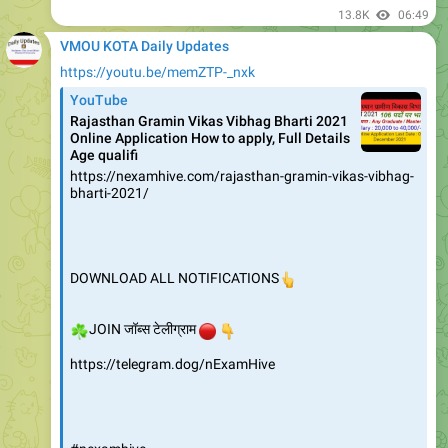
13.8K
06:49
VMOU KOTA Daily Updates
https://youtu.be/memZTP-_nxk
YouTube
Rajasthan Gramin Vikas Vibhag Bharti 2021
Online Application How to apply, Full Details
Age qualifi
https://nexamhive.com/rajasthan-gramin-vikas-vibhag-
bharti-2021/
DOWNLOAD ALL NOTIFICATIONS
👆
☘️
🔴
👇
JOIN जॉब्स टेलीग्राम
https://telegram.dog/nExamHive