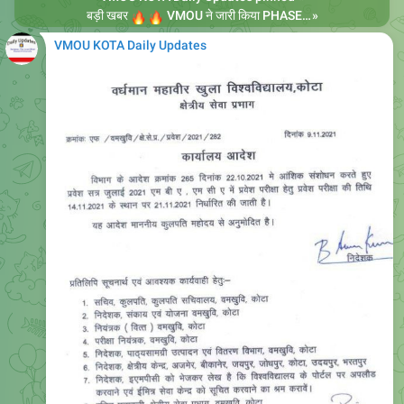
🔥
🔥
बड़ी खबर
VMOU ने जारी किया PHASE -2 का टाइम टेबल
»
VMOU KOTA Daily Updates