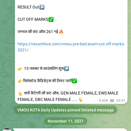
↗️
RESULT Out
✅
CUT OFF MARKS
🔥
जनरल की कट ऑफ 261 गई
https://nexamhive.com/vmou-pre-bed-exam-cut-off-marks-
2021/
👉
15 नवम्बर से काउंसलिंग शुरू
↗️
👉
सिलेक्टेड कैंडिडेट्स की लिस्ट जारी
✅
👆
सभी कैटेगरी की कट ऑफ, GEN MALE FEMALE, EWS MALE
👆
FEMALE, OBC MALE FEMALE .....
5.42K
03:51
VMOU KOTA Daily Updates
pinned Deleted message
November 11, 2021