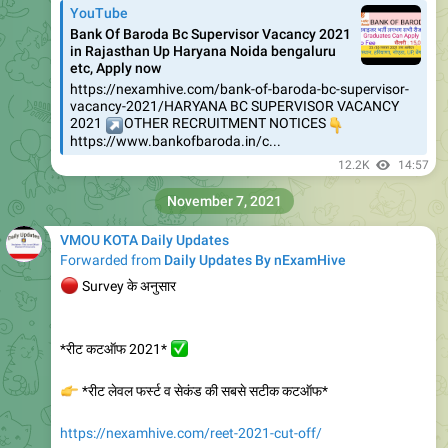
YouTube
Bank Of Baroda Bc Supervisor Vacancy 2021
in Rajasthan Up Haryana Noida bengaluru
etc, Apply now
https://nexamhive.com/bank-of-baroda-bc-supervisor-
vacancy-2021/HARYANA BC SUPERVISOR VACANCY
↗️
2021
OTHER RECRUITMENT NOTICES
👇
https://www.bankofbaroda.in/c...
12.2K
14:57
November 7, 2021
VMOU KOTA Daily Updates
Forwarded from
Daily Updates By nExamHive
🔴
Survey के अनुसार
✅
*रीट कटऑफ 2021*
👉
*रीट लेवल फर्स्ट व सेकंड की सबसे सटीक कटऑफ*
https://nexamhive.com/reet-2021-cut-off/