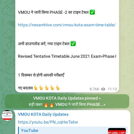
VMOU ने जारी किया PHASE -2 का टाइम टेबल
✅
https://nexamhive.com/vmou-kota-exam-time-table/
अभी डाउनलोड करें, नया टाइम टेबल
✅
Revised Tentative Timetable June 2021 Exam-Phase I
1 दिसम्बर से होगी आपकी परीक्षाएँ
👆
👆
👆
👆
👆
नए बदलाव
8.76K
11:13
VMOU KOTA Daily Updates
pinned «
🔥
🔥
बड़ी खबर
VMOU ने जारी किया PHASE -2 का टाइम टेबल
»
VMOU KOTA Daily Updates
https://youtu.be/PN_cqHwTs6w
YouTube