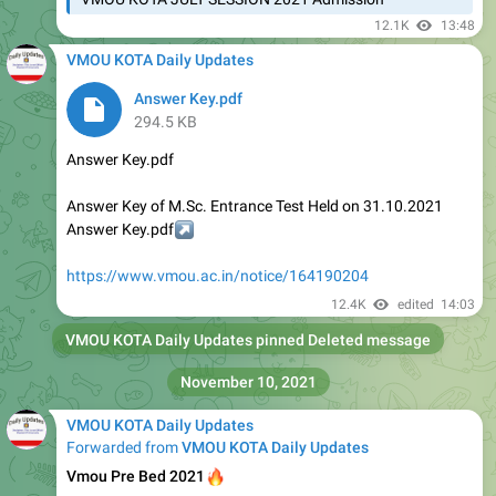
VMOU KOTA JULY SESSION 2021 Admission
12.1K
13:48
VMOU KOTA Daily Updates
Answer Key.pdf
294.5 KB
Answer Key.pdf
Answer Key of M.Sc. Entrance Test Held on 31.10.2021
↗️
Answer Key.pdf
https://www.vmou.ac.in/notice/164190204
12.4K
edited
14:03
VMOU KOTA Daily Updates
pinned Deleted message
November 10, 2021
VMOU KOTA Daily Updates
Forwarded from
VMOU KOTA Daily Updates
🔥
Vmou Pre Bed 2021