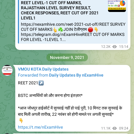
REET LEVEL-1 CUT OFF MARKS,
RAJASTHAN LEVEL SURVEY RESULT,
CHECK RESPONSES, REET CUT OFF 2021
LEVEL1
https://nexamhive.com/reet-2021-cut-off/REET SURVEY
👆
☘️
CUT OFF MARKS
🔴
👇
JOIN टेलीग्राम
https://telegram.dog/nExamHiveREET CUT OFF MARKS
FOR LEVEL -1LEVEL 1...
12.2K
15:14
November 9, 2021
VMOU KOTA Daily Updates
Forwarded from
Daily Updates By nExamHive
↗️
REET 2021
BSTC अभ्यर्थियों को और करना होगा इंतज़ार*
*आज जोधपुर हाईकोर्ट में सुनवाई नहीं हो पाई पूरी, 10 मिनट तक सुनवाई के
बाद मिली अगली तारीख, 22 नवंबर को होगी मामले पर अगली सुनवाई*
👇
https://t.me/nExamHive
11.1K
09:24