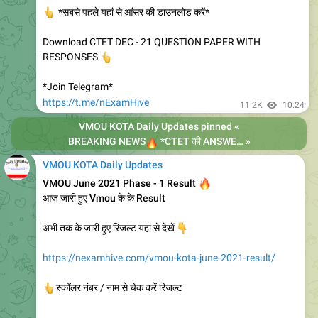
@itisnehaEducator
10.1K
edited
17:22
VMOU KOTA Daily Updates
Join TELEGRAM चैनल
VMOU से जुड़ी महत्वपूर्ण सूचनाओं की जानकारी
👇
समय पर पाने के लिए
https://t.me/+V8NztjRyBuoJVEL3
9.96K
17:49
VMOU KOTA Daily Updates