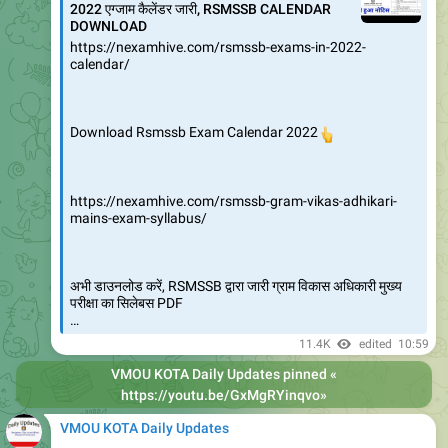
https://www.vmou.ac.in/notice/164190325
B.Sc. Final year Zoology practical camp@RC JODHPUR
9.84K
edited
18:14
VMOU KOTA Daily Updates