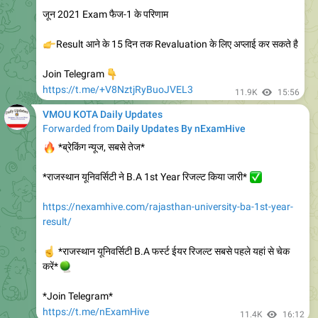
https://www.vmou.ac.in/notice/164190323
प्रायोगिक संपर्क शिविर एवं प्रायोगिक परीक्षा सूचना प्रवेश सत्र जुलाई 2020
एवं जनवरी 2021 MA/MSC - FINAL – Geography (परीक्षा शहर
श्रीगंगानगर) @ RC BIKANER
10K
edited
18:08
VMOU KOTA Daily Updates