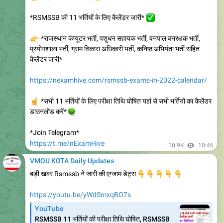
https://www.vmou.ac.in/notice/164190326
9.72K
edited
18:13
VMOU KOTA Daily Updates