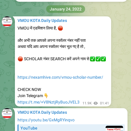
B.Sc. Second Year old Scheme @RC JODHPUR
https://www.vmou.ac.in/notice/164190327
9.75K
edited
18:12
VMOU KOTA Daily Updates