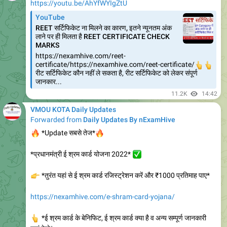
https://www.vmou.ac.in/notice/164190324
MAPSY-P Practicals@ RC Kota
9.93K
edited
18:15
VMOU KOTA Daily Updates