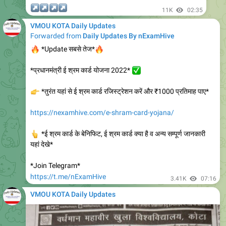
https://youtu.be/OP_muEKTquE
ऐसी ही जानकारियों के लिए ज्वॉइन करें
👇
टेलीग्राम
https://t.me/+V8NztjRyBuoJVEL3
10.7K
edited
18:21
VMOU KOTA Daily Updates
Forwarded from
Daily Updates By nExamHive