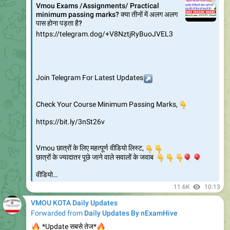
B.Sc. Third year (Botany) New Scheme@ RC Jodhpur