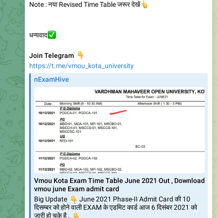
https://nexamhive.com/vmou-kota-exam-time-table/
REVISED TIME TABLE
COMPULSORY EXAM PATTERN NOTICE
👇
…
11.5K
14:25
VMOU KOTA Daily Updates
Vmou Kota (Daily Updates):
ASK YOU QUERY
🔴
Live
https://youtu.be/2Wgw0lzjqW0