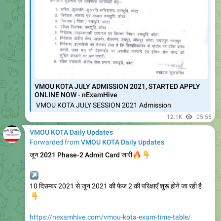
VMOU OLD PAPERS Download कोटा ओपन के पुराने पेपर दिसम्बर
2025, जून 2025, जून 2024, जून 2023 पेपर्स, दिसंबर 2024, दिसंबर
2023, दिसंबर…
वर्धमान महावीर खुला विश्वविद्यालय ,कोटा : VMOU कोटा से अगर आप कोई
भी course / Diploma / Degree कर रहे है, यहां हम आपको उपलब्ध
करवा रहे है, vmou kota के
11.6K
12:34
VMOU KOTA Daily Updates
0:30
👇
ASK YOUR QUERY
कल के लाइव सेशन का लिंक ( 1 घंटे से भी ज्यादा ...लाइव