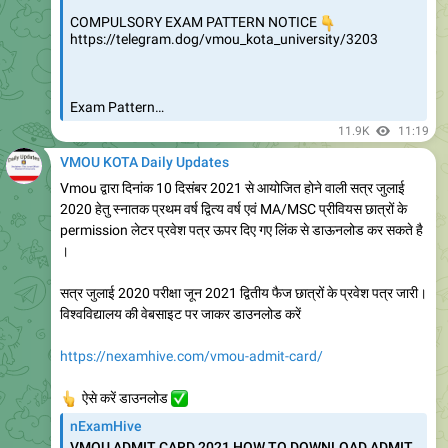
✅
Answer By Neha
11.9K
15:48
VMOU KOTA Daily Updates
pinned «
Vmou Kota (Daily Updates): ASK YOU QUERY
»
Live अप
December 9, 2021
VMOU KOTA Daily Updates
https://youtu.be/UvsLmJ01LoA
YouTube
Vmou Prcatical Defaulter Form Started
Change Practical Exam City, June 2021
Practical Form Apply
https://telegram.dog/vmou_kota_university/3264
https://nexamhive.com/vmou-admit-card/