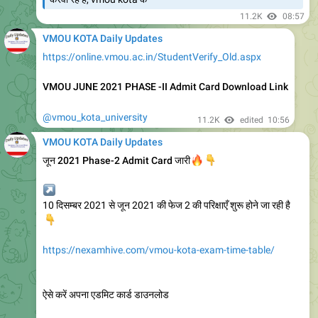
👆
प्रैक्टिकल सिटी change करने का लिंक
11.9K
edited
13:32
VMOU KOTA Daily Updates
https://youtu.be/UvsLmJ01LoA
YouTube
Vmou Prcatical Defaulter Form Started
Change Practical Exam City, June 2021
Practical Form Apply
https://telegram.dog/vmou_kota_university/3264
https://nexamhive.com/vmou-admit-card/
Download Vmou June 2021 Phase -2 Admit card ,