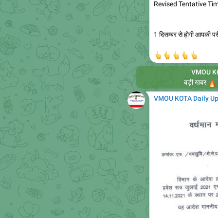
Revised Tentative Ti
1 दिसम्बर से होगी आपकी परीक
👆
👆
👆
👆
👆
VMOU KO


बड़ी खबर
VMOU KOTA Daily U