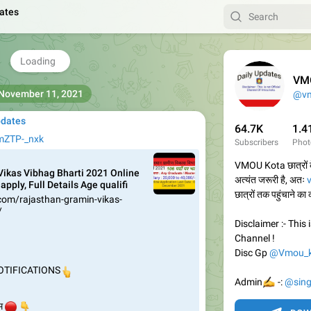
ates
ट ऑफ, GEN MALE FEMALE, EWS MALE FEMALE,

...
5.42K
03:51
y Updates
pinned Deleted message
VMO
@vm
November 11, 2021
pdates
64.7K
1.4
emZTP-_nxk
Subscribers
Phot
VMOU Kota छात्रों क
ikas Vibhag Bharti 2021 Online
अत्यंत जरूरी है, अतः
apply, Full Details Age qualifi
छात्रों तक पहुंचाने का क
com/rajasthan-gramin-vikas-
/
Disclaimer :- This 
Channel !
Disc Gp
@Vmou_k
TIFICATIONS
👆
✍️
Admin
-:
@sin


ाम