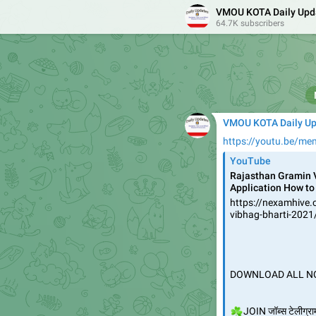
VMOU KOTA Daily Upd
64.7K subscribers
👆
सभी कैटेगरी की क

OBC MALE FEMALE ..
VMOU KOTA Dail
VMOU KOTA Daily U
https://youtu.be/m
YouTube
Rajasthan Gramin V
Application How to 
https://nexamhive.
vibhag-bharti-2021
DOWNLOAD ALL NO
☘️


JOIN जॉब्स टेलीग्र