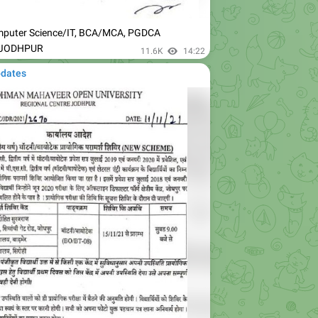
mputer Science/IT, BCA/MCA, PGDCA
 JODHPUR
11.6K
14:22
pdates