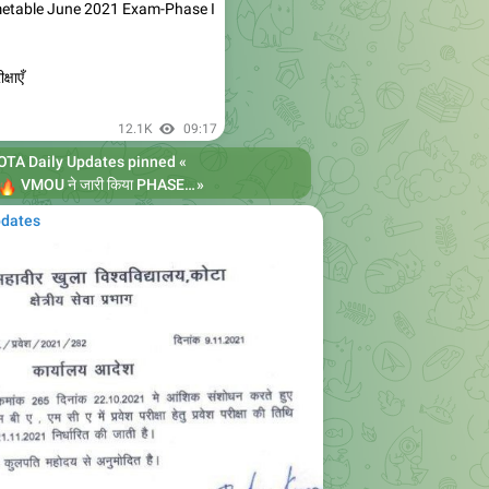
metable June 2021 Exam-Phase I
्षाएँ
12.1K
09:17
TA Daily Updates
pinned «


VMOU ने जारी किया PHASE -2 का टाइम टेबल
»
https://nexamhive.com/vmou
pdates