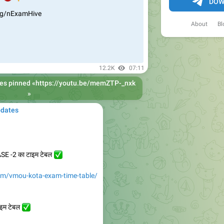
DOW
dog/nExamHive
About
Bl
12.2K
07:11
es
pinned «
https://youtu.be/memZTP-_nxk
»
pdates
SE -2 का टाइम टेबल
✅
om/vmou-kota-exam-time-table/
ाइम टेबल
✅