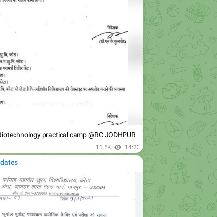
y/Biotechnology practical camp @RC JODHPUR
11.5K
14:23
pdates