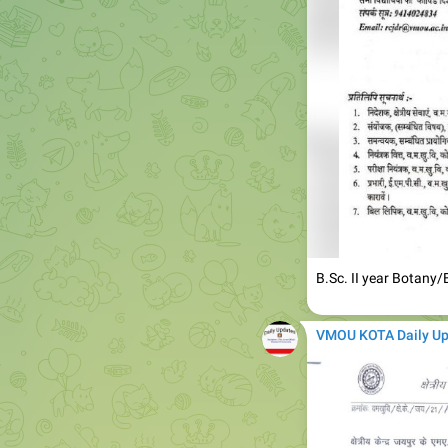
B.Sc. II year Botan
VMOU KOTA Daily U