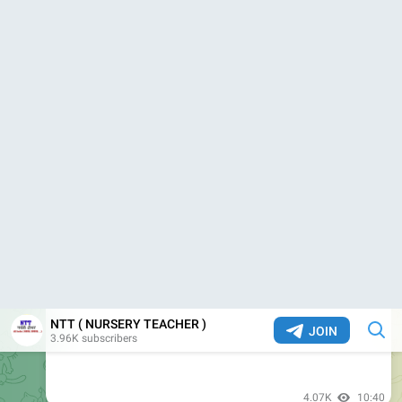
Àaganbadi Time Change
4.27K
15:43
NTT ( NURSERY TEACHER )
https://youtu.be/DfcTBKg9Lrk
YouTube