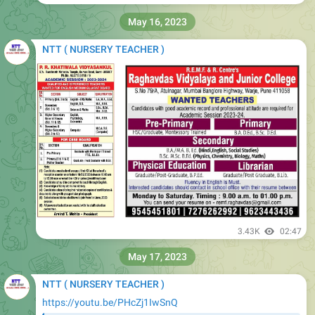
Rajasthan Bal Vatika Recruitment 2023
राजस्थान नर्सरी टीचर भर्ती 20 जुलाई तक करें आवेदन
NTT
Other Bal Vatika Vacancy Video Link
👇
https://youtu.be/k8SV4crwa6E
https://nexamhive.com/kvs-ntt-recruitment-2023/
NTT Nursery Teacher Training Course | 2 years Course |
important facts about NTT Course | NTT SALARY, NTT से
👇
👇
जुड़ी संपूर्ण जानकारी
ht…
51K
16:45
July 14, 2023
NTT ( NURSERY TEACHER )