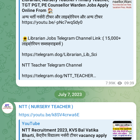
NTT2018_DVShed_26092023.pdf
2.4 MB
NTT 2018
https://t.me/NTT_Teacher
11.8K
edited
11:57
NTT ( NURSERY TEACHER )
https://youtu.be/AVm1J8lmeOc
YouTube
Rajasthan NTT 2018 NEW LIST | 3×
Candidates Seleted , ntt New Result new list
, check your roll no.
https://youtu.be/CXfuh5iZHvg
NTT को लेकर सम्पूर्ण जानकारी एक ही वीडियो में
👆
👆
NTT Teacher Telegram Channel
https://telegram.dog/NTT_TEACHER