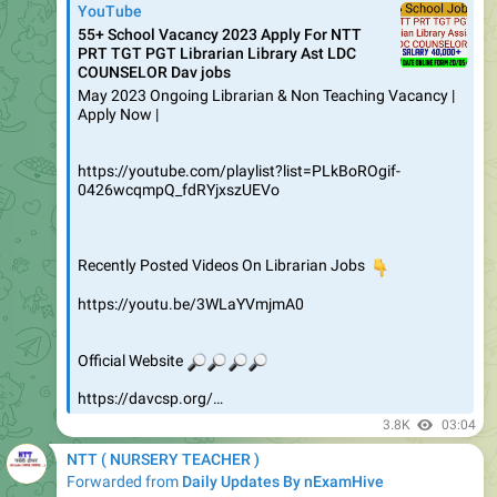
5.43K
05:34
NTT ( NURSERY TEACHER )