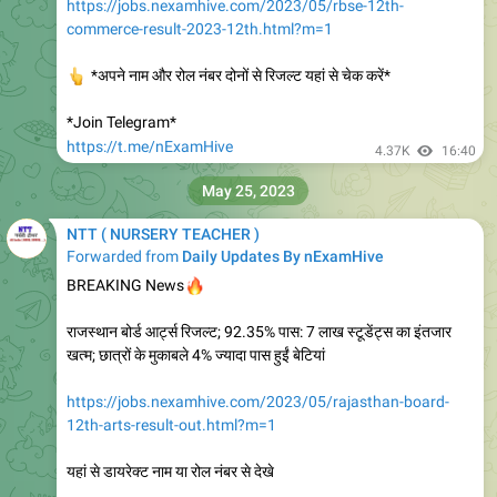
6.24K
17:34
NTT ( NURSERY TEACHER )
https://nexamhive.com/kvs-bal-vatika-recruitment-2023-
all-over-india-schools/
6.15K
17:53
NTT ( NURSERY TEACHER )
KVS BALVATIKA-1-4.pdf
414.3 KB
KVS BALVATIKA-1-4.pdf
https://t.me/NTT_Teacher
6.68K
edited
18:32
July 16, 2023
NTT ( NURSERY TEACHER )
Forwarded from
Librarian Jobs | Lib Sci | All india Library Jobs
https://youtu.be/5w7kGTSh_CE
YouTube
NTT, Librarian Vacancy Ncert RIE Walk In