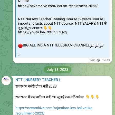
#NTT_Jobs_Updates_By_itisNeha
#NTT_Neha
#itisnehaeducator
57K
11:57
September 28, 2023
NTT ( NURSERY TEACHER )
NTT सीकर रिक्त पद _removed.pdf
2.5 MB
NTT सीकर रिक्त पद _removed.pdf
8.41K
04:04
October 27, 2023
NTT ( NURSERY TEACHER )
Forwarded from
Neha ke Products
https://youtu.be/62p4-g09SVU
YouTube