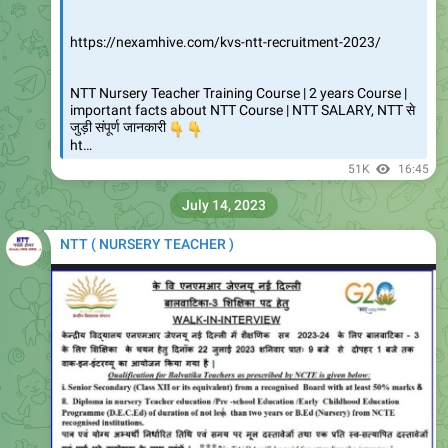
Join Telegram
https://t.me/NTT_Teacher
43.5K
edited
06:38
November 18, 2023
NTT ( NURSERY TEACHER )