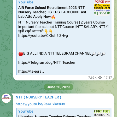
September 10, 2023
NTT ( NURSERY TEACHER )
EligibilityCriteria.pdf
143.1 KB
One app for all your Word, Excel, PowerPoint and PDF
needs. Get the Microsoft 365 app:
https://aka.ms/GetM365
8.9K
04:34
September 17, 2023
NTT ( NURSERY TEACHER )
NISHTHA_ECCE_HIN_Course06_Booklet (1).pdf
1.7 MB
NISHTHA_ECCE_HIN_Course06_Booklet .pdf
7.63K
11:55
September 26, 2023
NTT ( NURSERY TEACHER )