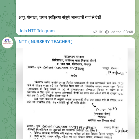
बड़ी खुशखबरी केवीएस प्राइमरी टीचर का संशोधित रिजल्ट
जारी, Kvs Prt New Cut Off, Kvs Prt Result Pdf
https://nexamhive.com/kvs-prt-result-out/
KVS REVISED RESULT 2023, KVS PRT NEW CUT OFF, KVS
PRT LATEST NEWS
#itisnehaeducator
#kvsprt
6.18K
14:17
November 7, 2023
NTT ( NURSERY TEACHER )
Forwarded from
Neha ke Products
https://youtu.be/48Amm5-l4jc
YouTube
Azim Premji Foundation School Vacancy
2023 Apply Online | Permanent job For
Teachers Azimpremji jobs
https://jobs.nexamhive.com/2023/11/azim-premji-
foundation-school-vacancy.html?m=1