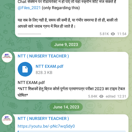
https://t.me/NTT_Teacher
9.41K
edited
05:08
August 29, 2023
NTT ( NURSERY TEACHER )
Forwarded from
Librarian Jobs | Lib Sci | All india Library Jobs
Recent Vacancy.pdf
455.9 KB
St. Xavier's School Vacancy
9.64K
02:30