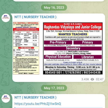
Rajasthan Bal Vatika Recruitment 2023
राजस्थान नर्सरी टीचर भर्ती 20 जुलाई तक करें आवेदन
NTT
Other Bal Vatika Vacancy Video Link
👇
https://youtu.be/k8SV4crwa6E
https://nexamhive.com/kvs-ntt-recruitment-2023/
NTT Nursery Teacher Training Course | 2 years Course |
important facts about NTT Course | NTT SALARY, NTT से
👇
👇
जुड़ी संपूर्ण जानकारी
ht…
51K
16:45
July 14, 2023
NTT ( NURSERY TEACHER )