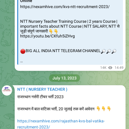
#NTT_Jobs_Updates_By_itisNeha
#NTT_Neha
#itisnehaeducator
57K
11:57
September 28, 2023
NTT ( NURSERY TEACHER )
NTT सीकर रिक्त पद _removed.pdf
2.5 MB
NTT सीकर रिक्त पद _removed.pdf
8.41K
04:04
October 27, 2023
NTT ( NURSERY TEACHER )
Forwarded from
Neha ke Products
https://youtu.be/62p4-g09SVU
YouTube