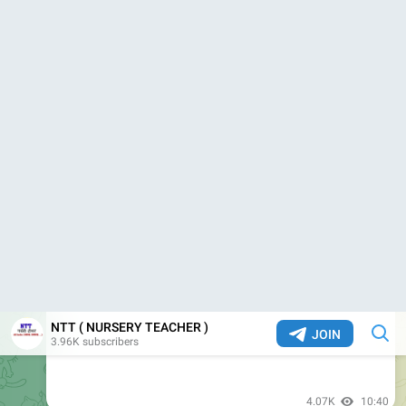
Àaganbadi Time Change
4.27K
15:43
NTT ( NURSERY TEACHER )
https://youtu.be/DfcTBKg9Lrk
YouTube