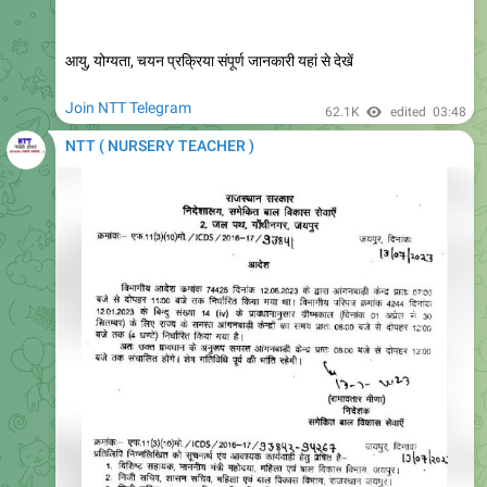
बड़ी खुशखबरी केवीएस प्राइमरी टीचर का संशोधित रिजल्ट
जारी, Kvs Prt New Cut Off, Kvs Prt Result Pdf
https://nexamhive.com/kvs-prt-result-out/
KVS REVISED RESULT 2023, KVS PRT NEW CUT OFF, KVS
PRT LATEST NEWS
#itisnehaeducator
#kvsprt
6.18K
14:17
November 7, 2023
NTT ( NURSERY TEACHER )
Forwarded from
Neha ke Products
https://youtu.be/48Amm5-l4jc
YouTube
Azim Premji Foundation School Vacancy
2023 Apply Online | Permanent job For
Teachers Azimpremji jobs
https://jobs.nexamhive.com/2023/11/azim-premji-
foundation-school-vacancy.html?m=1