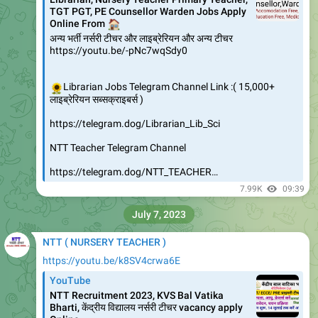
NTT2018_DVShed_26092023.pdf
2.4 MB
NTT 2018
https://t.me/NTT_Teacher
11.8K
edited
11:57
NTT ( NURSERY TEACHER )
https://youtu.be/AVm1J8lmeOc
YouTube
Rajasthan NTT 2018 NEW LIST | 3×
Candidates Seleted , ntt New Result new list
, check your roll no.
https://youtu.be/CXfuh5iZHvg
NTT को लेकर सम्पूर्ण जानकारी एक ही वीडियो में
👆
👆
NTT Teacher Telegram Channel
https://telegram.dog/NTT_TEACHER