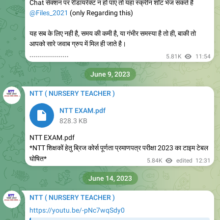
https://t.me/NTT_Teacher
9.41K
edited
05:08
August 29, 2023
NTT ( NURSERY TEACHER )
Forwarded from
Librarian Jobs | Lib Sci | All india Library Jobs
Recent Vacancy.pdf
455.9 KB
St. Xavier's School Vacancy
9.64K
02:30