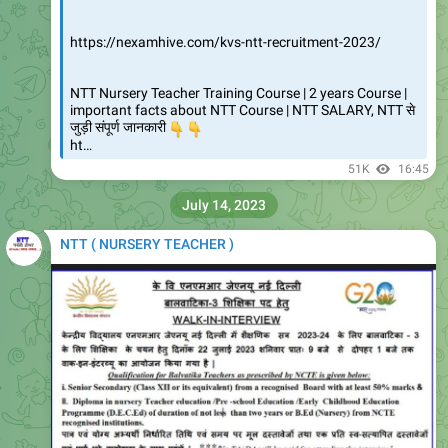
Join Telegram
https://t.me/NTT_Teacher
43.5K
edited
06:38
November 18, 2023
NTT ( NURSERY TEACHER )