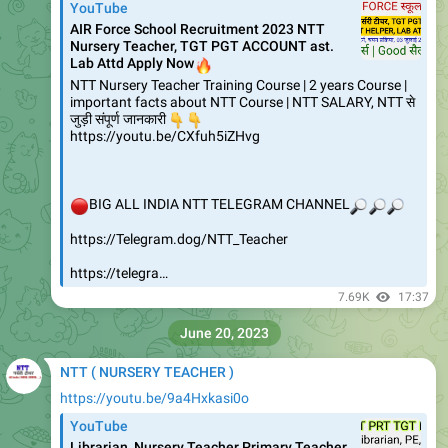
September 10, 2023
NTT ( NURSERY TEACHER )
EligibilityCriteria.pdf
143.1 KB
One app for all your Word, Excel, PowerPoint and PDF
needs. Get the Microsoft 365 app:
https://aka.ms/GetM365
8.9K
04:34
September 17, 2023
NTT ( NURSERY TEACHER )
NISHTHA_ECCE_HIN_Course06_Booklet (1).pdf
1.7 MB
NISHTHA_ECCE_HIN_Course06_Booklet .pdf
7.63K
11:55
September 26, 2023
NTT ( NURSERY TEACHER )