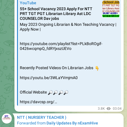
5.43K
05:34
NTT ( NURSERY TEACHER )