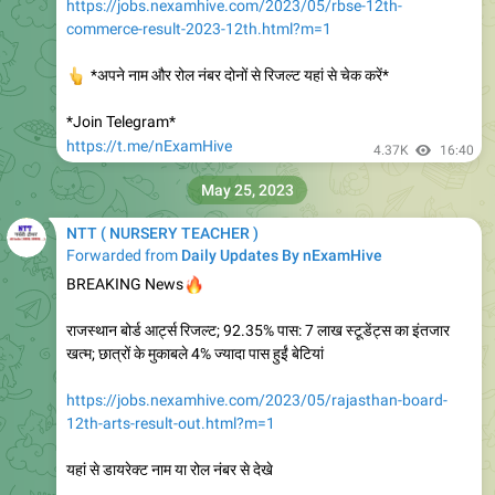
6.24K
17:34
NTT ( NURSERY TEACHER )
https://nexamhive.com/kvs-bal-vatika-recruitment-2023-
all-over-india-schools/
6.15K
17:53
NTT ( NURSERY TEACHER )
KVS BALVATIKA-1-4.pdf
414.3 KB
KVS BALVATIKA-1-4.pdf
https://t.me/NTT_Teacher
6.68K
edited
18:32
July 16, 2023
NTT ( NURSERY TEACHER )
Forwarded from
Librarian Jobs | Lib Sci | All india Library Jobs
https://youtu.be/5w7kGTSh_CE
YouTube
NTT, Librarian Vacancy Ncert RIE Walk In