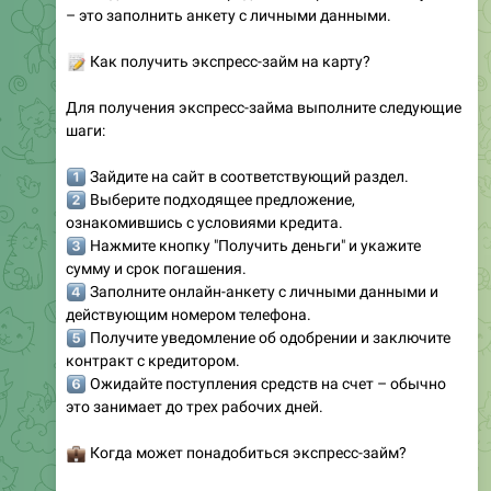
– это заполнить анкету с личными данными.
📝
Как получить экспресс-займ на карту?
Для получения экспресс-займа выполните следующие
шаги:
️⃣
Зайдите на сайт в соответствующий раздел.
️⃣
Выберите подходящее предложение,
ознакомившись с условиями кредита.
️⃣
Нажмите кнопку "Получить деньги" и укажите
сумму и срок погашения.
️⃣
Заполните онлайн-анкету с личными данными и
действующим номером телефона.
️⃣
Получите уведомление об одобрении и заключите
контракт с кредитором.
️⃣
Ожидайте поступления средств на счет – обычно
это занимает до трех рабочих дней.
💼
Когда может понадобиться экспресс-займ?