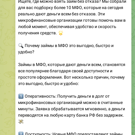
Ищете, где можно взять займ без отказа? Мы собрали
для вас подборку более 10 МФО, которые на сегодня
реально дают деньги всем без отказов. Эти
микрофинансовые организации готовы помочь вам в
любой момент, обеспечивая удобство и скорость
🌟
получения средств.
🔍
Почему займы в МФО это выгодно, быстро и
удобно?
Займы в МФО, которые дают деньги всем, становятся
все популярнее благодаря своей доступности и
простоте оформления. Вот несколько причин, почему
это выгодно, быстро и удобно:
️⃣
Оперативность: Получить деньги в долг от
микрофинансовых организаций можно в считанные
минуты. Заявка обрабатывается мгновенно, а деньги
переводятся на любую карту банка РФ без задержек.
💸
️⃣
Доступность: Новые МФО предоставляют займы