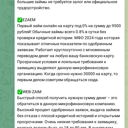
большие займы не требуется залог или официальное
трудоустройство.
✅
EZAEM
Первый займ онлайн на карту под 0% на сумму до 9500
рублей! Обычные займы всего 0.8% в сутки без
проверки кредитной истории. МФО 2024 года которая
показывает отличные показатели по одобренным
заявкам. Работает круглосуточно с мгновенным
переводом денег на любую вашу банковскую карту.
Прозрачные условия и лояльные требования к
заемщику выделяют данную микрофинансовую
организацию. Когда срочно нужно 30000 на карту, то
первым делом советуем обращаться сюда.
✅
WEB-ZAIM
Быстрый способ получить нужную сумму денег – это
обратиться в данную микрофинансовую компанию.
Высокий процент одобренных заявок, выдача займов
без отказа с плохой кредитной историей и открытыми
просрочками. Очень низкие требования к заемщику,
возраст должен быть от 18 до 90 лет. В анкете вам