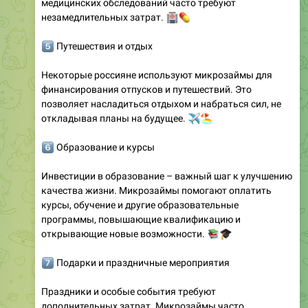
медицинских обследований часто требуют
незамедлительных затрат.
🏥
💊
️⃣
Путешествия и отдых
Некоторые россияне используют микрозаймы для
финансирования отпусков и путешествий. Это
позволяет насладиться отдыхом и набраться сил, не
откладывая планы на будущее.
✈️
🏖
️⃣
Образование и курсы
Инвестиции в образование – важный шаг к улучшению
качества жизни. Микрозаймы помогают оплатить
курсы, обучение и другие образовательные
программы, повышающие квалификацию и
открывающие новые возможности.
📚
🎓
️⃣
Подарки и праздничные мероприятия
Праздники и особые события требуют
дополнительных затрат. Микрозаймы часто