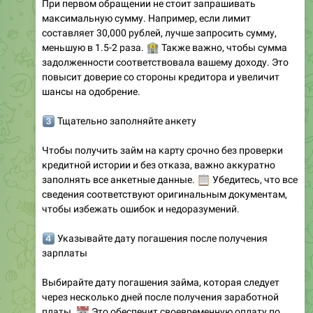
При первом обращении не стоит запрашивать
максимальную сумму. Например, если лимит
составляет 30,000 рублей, лучше запросить сумму,
меньшую в 1.5-2 раза.
🏦
Также важно, чтобы сумма
задолженности соответствовала вашему доходу. Это
повысит доверие со стороны кредитора и увеличит
шансы на одобрение.
️⃣
Тщательно заполняйте анкету
Чтобы получить займ на карту срочно без проверки
кредитной истории и без отказа, важно аккуратно
заполнять все анкетные данные.
📋
Убедитесь, что все
сведения соответствуют оригинальным документам,
чтобы избежать ошибок и недоразумений.
️⃣
Указывайте дату погашения после получения
зарплаты
Выбирайте дату погашения займа, которая следует
через несколько дней после получения заработной
📅
платы.
Это обеспечит своевременную оплату по