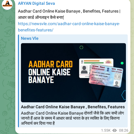
योजना हरियाणा 2023
779
02:26
Add a comment
ARYAN Digital Seva
https://newsvle.com/chhatishgarh-saur-sujala-yojana-
2023-online-apply-
%e0%a4%9b%e0%a4%a4%e0%a5%8d%e0%a4%a4%e0%a5
%80%e0%a4%b8%e0%a4%97%e0%a4%a2%e0%a4%bc-
%e0%a4%b8%e0%a5%8c%e0%a4%b0-
%e0%a4%b8%e0%a5%81%e0%a4%9c%e0%a4%b2/
News Vle
Chhatishgarh Saur Sujala Yojana 2023 Online Apply |
chhatish
Chhatishgarh Saur Sujala Yojana 2023 छत्तीसगढ़ सुर सुजारा
योजना जैसे कि आप सभी लोग जानते हैं देश के कई इलाकों में पर्याप्त बिजली
उपलब्ध नहीं है इस स्थिति में
802
02:31
1 comment
ARYAN Digital Seva