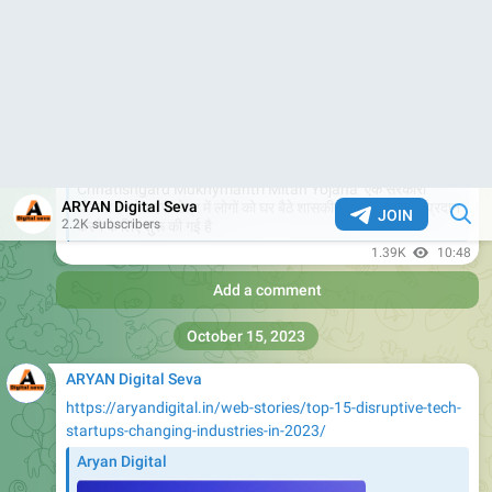
Add a comment
November 9, 2023
ARYAN Digital Seva
https://newsvle.com/jharkhand-abua-aawas-yojana-2023-
online-apply/
News Vle
Jharkhand Abua Aawas Yojana 2023 Online Apply |
Jharkhand Abua Aawas Yojana 2023 झारखंड के मुख्यमंत्री