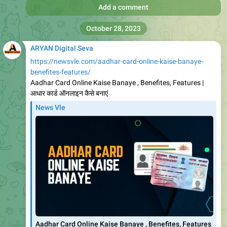
योजना को राजस्थान सरकार द्वारा शुरू किया गया है। इस योजना के माध्यम
से मेधावी छात्राओं को स्कूटी दी जाती
647
02:36
Add a comment
ARYAN Digital Seva
https://newsvle.com/chhatishgardh-bhagini-prasuti-
sahayata-yojana-2023-on/
News Vle
Chhatishgardh Bhagini Prasuti Sahayata Yojana 2023
Online A
Chhatishgardh Bhagini Prasuti Sahayata Yojana 2023
छत्तीसगढ़ सरकार द्वारा राज्य के असंगठित क्षेत्र के श्रमिक वर्ग को विभिन्न
योजनाओं के माध्यम से आर्थिक
665
02:37
Add a comment
ARYAN Digital Seva
https://newsvle.com/himachal-pradesh-mukhymantri-
swavlamban-yojana-2023/