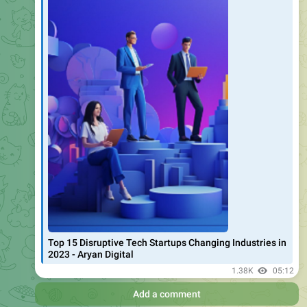
हेमंत सोरेन द्वारा राज्य की विभिन्न वर्ग के लोगों के कल्याण के लिए विभिन्न
प्रकार की योजनाओं का संचालन
899
03:36
Add a comment
ARYAN Digital Seva
Ration Card Aadhar Card Se Link Kaise Kare | राशन कार्ड आधार
कार्ड से लिंक कैसे करें
https://newsvle.com/ration-card-aadhar-card-se-link-kaise-
kare-%e0%a4%b0%e0%a4%be%e0%a4%b6%e0%a4%a8-
%e0%a4%95%e0%a4%be%e0%a4%b0%e0%a5%8d%e0%a4
%a1-%e0%a4%86%e0%a4%a7%e0%a4%be%e0%a4%b0-
%e0%a4%95%e0%a4%be%e0%a4%b0/
News Vle