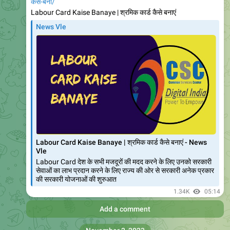
Himachal Pradesh सहारा। Himachal Pradesh Sahara
Yojana 2023
Himachal Pradesh Sahara Yojana - आज हमारे सामने सबसे बड़ी
चुनौती हमारा स्वास्थ्य है क्योंकि बहुत ज्यादा विकास एवं औद्योगिकरण हमारा
पर्यावरण काफी दूषित
650
02:47
Add a comment
ARYAN Digital Seva
https://newsvle.com/dda-aawas-yojana-2023-online-
apply-
%e0%a4%a1%e0%a5%80%e0%a4%a1%e0%a5%80%e0%a4
%8f-%e0%a4%86%e0%a4%b5%e0%a4%be%e0%a4%b8-
%e0%a4%af%e0%a5%8b%e0%a4%9c%e0%a4%a8%e0%a4%
be-2023/
News Vle
DDA Aawas Yojana 2023 Online Apply | डीडीए आवास योजना
2023 - News Vle
DDA Aawas Yojana 2023 दिल्ली में बढ़ती हुई आवास की
आवश्यकताओं को ध्यान में रखते हुए डीडीए आवास योजना की शुरुआत की
गई है यह योजना एक ऑनलाइन आवास योजना है जो
655
02:49